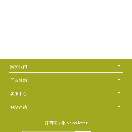
對於花，大家都有屬於自己的一套美感，創造出各有千秋...
賴淑美老師
甜甜的聲音道出簡單又可愛的堅持：『我想把手工皂設計...
香草工房淡水店-擴香石吊飾課程
浪漫玫瑰花擴香吊飾 可置放於居家空間角落，成為美...
張素幸老師
「推廣手工皂」是張老師畢生的使命，張老師深深地期盼...
關於我們
黃威今老師
公司簡介
品牌故事
最新消息
隱私權聲明
版權聲明
門市據點
『不但要皂實用，更要讓皂好看，期望能把手工皂帶進藝...
總部
北區
中區
南區
東區
海外
客服中心
會員等級
購物流程
訂單查詢
常見問題
海外訂購流程
連絡我們
下載專區
紅利點數
劉娟娟老師
好站連結
"手作。手工皂---是一種讓自己快樂成就的美學藝術...
綠界快速刷卡連結
香草工房手工皂粉絲團
LINE@好友招募中
香草皂友分享團
訂閱電子報 News letter