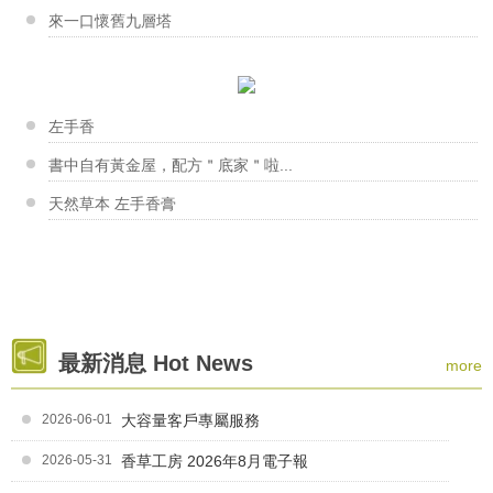
香草工房淡水店-胺基酸晶妍皂 & 起泡劑的解析
來一口懷舊九層塔
這次工房的大台柱～娟娟老師，為我們帶來很精彩豐富的...
夏日好享受~你不知道的椰子油
柯惠芳老師
起泡劑大評比
「每每聽著店裡客人、朋友們，分享用皂後的的點點滴滴...
香草工房台南店-韓式擠花課程
左手香
新手大哉問-你不能不知道的幾件...
這次來到了台南市的【社區工會 ‧ 中餐工會 】職訓...
書中自有黃金屋，配方＂底家＂啦...
蕭奕盈老師
天然草本 左手香膏
「看到他們做出成品後很快樂的樣子，我也很滿足。」奕...
香草工房苗栗店-口紅盤與一條根舒緩露DIY
感謝西湖鄉婦女會 傅美珍理事長的邀請~ 口紅盤與...
羅青青店長
"打皂的心情是愉悅的！ 用皂的生活是安心舒服的！...
香草工房苗栗店-皂類與保養品商品實作班
最新消息 Hot News
more
皂類與保養品商品實作班結訓了 大家的感情如同作品...
2026-06-01
大容量客戶專屬服務
莊曉靜老師
靈感滿天飛的曉靜老師，最愛的就是賦予皂邊新生命。 ...
2026-05-31
香草工房 2026年8月電子報
香草工房台南店-藝術香氛蠟片