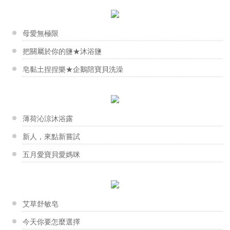
香草的自然療效
【蛋糕皂】蛋糕皂製作∥預備篇
滿懷實驗精神的惠美老師，很喜歡蒐集周邊可以入皂的東...
香草工房台南店-蘭花杯子蛋糕皂DIY
蛋糕皂美美的外衣下，隱藏著最重要的蛋糕皂體。蛋糕皂...
跟著泡沫回到過去
假日親子做皂去~ 永康社大在保生宮的蘭花杯子蛋糕...
母愛無極限
新手大哉問-你不能不知道的幾件...
Ivy老師
把關屬於你的鹽★沐浴鹽
【液體皂】亮皙淨膚洗顏慕斯
「越來越多人願意自己動手創作，並藉由手作療癒身心，...
皂黏土捏捏樂★企鵝陪寶貝洗澡
香草工房桃園店-我愛媽咪溫馨手作
玫瑰果油幫助淡疤以及改善皮膚色素沈澱，與甜杏仁油添...
為了歡慶母親節~香草工房桃園店特地舉辦手作香氛片傳...
男人的特權 真正的男人味
劉柏青老師
寒流來襲！改善手腳冰冷，驅寒有...
【製皂模具】自製矽膠模
製作手工皂的過程充滿驚喜與期待，希望每個人都能享受...
薄荷沁涼沐浴露
冬季皮膚乾癢怎麼辦？ 輕鬆跟冬...
香草工房台南店-杯子蛋糕皂課程
用現有的材料製作自己喜歡的矽膠模，方便實惠又有趣！...
新人，來點新嘗試
在台南市社區工會職訓中心的課程 美美的杯子蛋糕皂...
五月愛寶貝愛媽咪
林采君老師
佇立在深水埗大南街的皂工房，是香港第一間手工皂地面...
中秋送好禮 好的包裝讓心意加分
香草工房淡水店-母乳皂
膚質檢測表你對自己肌膚有多了解
年輕可愛的蕎蕎 帶著珍貴的母乳來作皂 聽著她在...
艾草舒敏皂
你把臉洗乾淨了嗎
曾瑞英老師
今天你要怎麼選擇
擺滿原料的層架充滿瑞英老師真誠的溫度，就如同台東一...