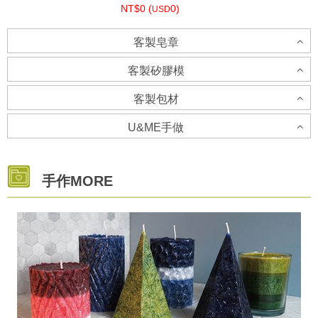
NT$0 (
0)
USD
客製皂章
母乳皂代製
客製矽膠模
NT$0 (
0)
USD
客製包材
客製矽膠模-立體模具-請洽客服人員
U&ME手做
客製貼紙
婚禮小物代製
NT$0 (
0)
USD
U&ME 手做
NT$0 (
0)
手作MORE
USD
NT$0 (
0)
USD
客製矽膠模-土司模
NT$0 (
0)
USD
客製包材
NT$0 (
0)
USD
NT$0 (
0)
USD