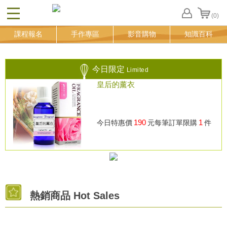
(0)
CLOSE
FB
課程報名
手作專區
影音購物
知識百科
登
入
追
蹤
今日限定
Limited
清
皇后的薰衣
單
190
1
今日特惠價
元
每筆訂單限購
件
熱銷商品 Hot Sales