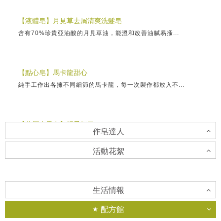
【液體皂】月見草去屑清爽洗髮皂
含有70%珍貴亞油酸的月見草油，能溫和改善油膩易搔...
【點心皂】馬卡龍甜心
純手工作出各擁不同細節的馬卡龍，每一次製作都放入不...
【分層水果皂】橘子紅了
作皂達人
這是水管模的分層手法，牛奶配方滋潤入秋後乾燥的氣候...
活動花絮
陳焜楠老師
【分層甜點皂】紅心西瓜
「不侷限自己，隨心所欲地創作是我的風格，享受每一次...
香草工房淡水店-擠花皂課程
製作分層皂的方式很簡單，不僅步驟操作容易，在視覺上...
生活情報
夏日微風擠花皂課程作品～ 志玲的手佷巧，擠花...
配方館
葉惠美老師