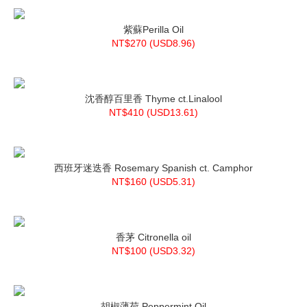
紫蘇Perilla Oil
NT$270 (
USD
8.96)
沈香醇百里香 Thyme ct.Linalool
NT$410 (
USD
13.61)
西班牙迷迭香 Rosemary Spanish ct. Camphor
NT$160 (
USD
5.31)
香茅 Citronella oil
NT$100 (
USD
3.32)
胡椒薄荷 Peppermint Oil