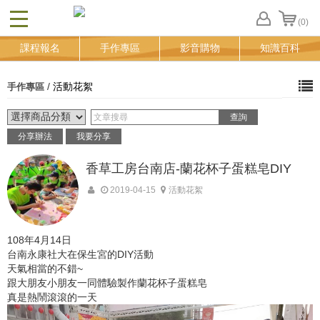
(0)
CLOSE
FB
課程報名
手作專區
影音購物
知識百科
登
入
追
/
活動花絮
手作專區
蹤
清
單
分享辦法
我要分享
香草工房台南店-蘭花杯子蛋糕皂DIY
2019-04-15
活動花絮
108年4月14日
台南永康社大在保生宮的DIY活動
天氣相當的不錯~
跟大朋友小朋友一同體驗製作蘭花杯子蛋糕皂
真是熱鬧滾滾的一天