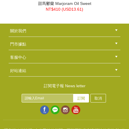
甜馬鬱蘭 Marjoram Oil Sweet
NT$410 (
USD
13.61)
關於我們
公司簡介
品牌故事
最新消息
隱私權聲明
版權聲明
門市據點
總部
北區
中區
南區
東區
海外
客服中心
會員等級
購物流程
訂單查詢
常見問題
海外訂購流程
連絡我們
下載專區
紅利點數
好站連結
綠界快速刷卡連結
香草工房手工皂粉絲團
LINE@好友招募中
香草皂友分享團
訂閱電子報 News letter
訂閱
取消