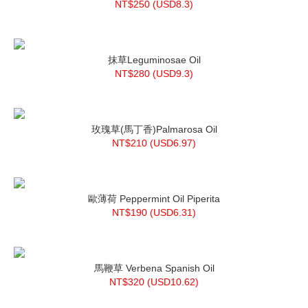
NT$250 (
USD
8.3)
抹草Leguminosae Oil
NT$280 (
USD
9.3)
玫瑰草(馬丁香)Palmarosa Oil
NT$210 (
USD
6.97)
歐薄荷 Peppermint Oil Piperita
NT$190 (
USD
6.31)
馬鞭草 Verbena Spanish Oil
NT$320 (
USD
10.62)