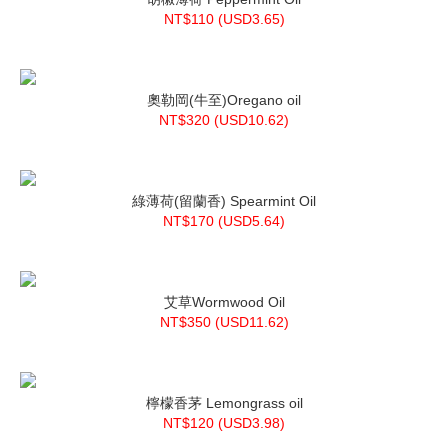
NT$110 (
USD
3.65)
奧勒岡(牛至)Oregano oil
NT$320 (
USD
10.62)
綠薄荷(留蘭香) Spearmint Oil
NT$170 (
USD
5.64)
艾草Wormwood Oil
NT$350 (
USD
11.62)
檸檬香茅 Lemongrass oil
NT$120 (
USD
3.98)