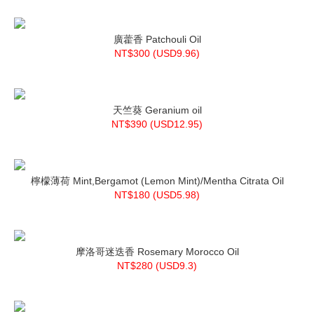
廣藿香 Patchouli Oil
NT$300 (
USD
9.96)
天竺葵 Geranium oil
NT$390 (
USD
12.95)
檸檬薄荷 Mint,Bergamot (Lemon Mint)/Mentha Citrata Oil
NT$180 (
USD
5.98)
摩洛哥迷迭香 Rosemary Morocco Oil
NT$280 (
USD
9.3)