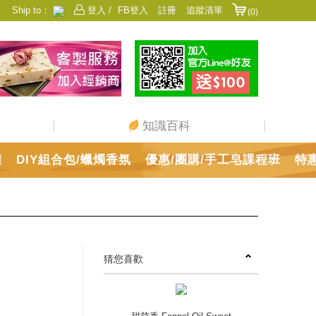
Ship to：
登入 /
FB登入
註冊
追蹤清單
(0)
香港
日本
中國
澳門
美國
新加坡
馬來西亞
台灣
知識百科
罐
DIY組合包/蠟燭香氛
優惠/團購/手工皂課程班
特
猜您喜歡