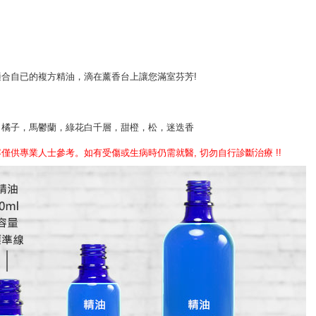
合自已的複方精油，滴在薰香台上讓您滿室芬芳!
，橘子，馬鬱蘭，綠花白千層，甜橙，松，迷迭香
供專業人士參考。如有受傷或生病時仍需就醫, 切勿自行診斷治療 !!