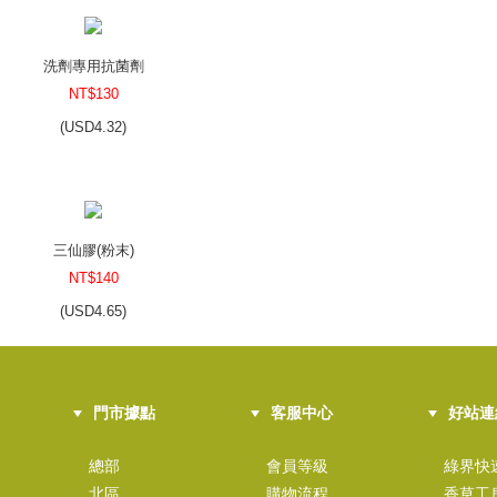
洗劑專用抗菌劑
NT$130
(
USD
4.32)
三仙膠(粉末)
NT$140
(
USD
4.65)
門市據點
客服中心
好站連
薄荷腦
NT$220
總部
會員等級
綠界快
北區
購物流程
香草工
(
USD
7.3)