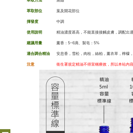
萃取方法
蒸餾
萃取部位
葉及開花部位
揮發度
中調
使用說明
精油濃度甚高，不能直接接觸皮膚，調配出適
建議用量
薰香：5~6滴、製皂：5%
適合調合精油
安息香，雪松，肉桂，絲柏，薰衣草，檸檬
注意
衛生署規定精油不得宣稱療效，所以本站內容僅