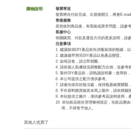
購物說明
發票寄送
發票將在付款完成、出貨後開立，將會E-mai
售後服務
若您收到商品後，有瑕疵或異常問題，請參
客服中心
有關購買、付款及運送方式的更多說明，請
注意事項
1. 建議裝填DIY產品前先消毒裝填的瓶罐，
2. 建議儘早用完DIY產品以免產品變質。
3. 如有誤食，請立即就醫。
4. 請依個人肌膚狀況調整配方比例，並參考
5. 製作DIY產品前，請熟讀說明書；使用前
6. 本公司提供之配方僅供參考。
7. 請避光保存於陰涼處，保持瓶蓋確實關
8. 手作原料購買後若未馬上製作，請依標籤
9. 本站提供之圖片，僅供參考及說明使用
10. 依化粧品衛生管理條例規定，化粧品
用，不得售予他人。
其他人也買了