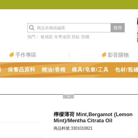
搜尋
熱門：
敏感肌
冬季滋潤
防蚊
防曬
手作專區
影音購物
料
保養品原料
精油/香精
模具/皂章/工具
包材/瓶
檸檬薄荷 Mint,Bergamot (Lemon
Mint)/Mentha Citrata Oil
商品料號:3301010821