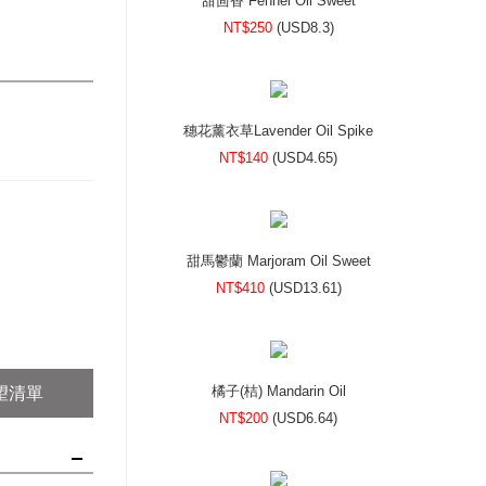
甜茴香 Fennel Oil Sweet
NT$250
(
USD
8.3)
穗花薰衣草Lavender Oil Spike
NT$140
(
USD
4.65)
甜馬鬱蘭 Marjoram Oil Sweet
NT$410
(
USD
13.61)
橘子(桔) Mandarin Oil
望清單
NT$200
(
USD
6.64)