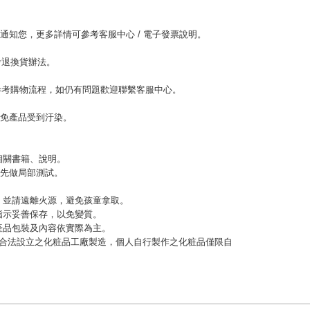
l通知您，更多詳情可參考客服中心 / 電子發票說明。
考退換貨辦法。
參考購物流程，如仍有問題歡迎聯繫客服中心。
以免產品受到汙染。
相關書籍、說明。
，先做局部測試。
緊，並請遠離火源，避免孩童拿取。
指示妥善保存，以免變質。
，產品包裝及內容依實際為主。
應由合法設立之化粧品工廠製造，個人自行製作之化粧品僅限自