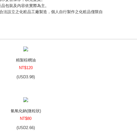
，產品包裝及內容依實際為主。
應由合法設立之化粧品工廠製造，個人自行製作之化粧品僅限自
精製棕櫚油
NT$120
(
USD
3.98)
氫氧化鈉(微粒狀)
NT$80
(
USD
2.66)