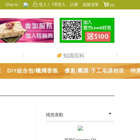
Ship to：
登入 /
FB登入
註冊
追蹤清單
(0)
香港
日本
中國
澳門
美國
新加坡
馬來西亞
台灣
知識百科
罐
DIY組合包/蠟燭香氛
優惠/團購/手工皂課程班
特
猜您喜歡