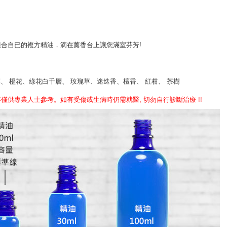
合自已的複方精油，滴在薰香台上讓您滿室芬芳!
草、 橙花、綠花白千層、 玫瑰草、迷迭香、檀香、 紅柑、 茶樹
供專業人士參考。如有受傷或生病時仍需就醫, 切勿自行診斷治療 !!