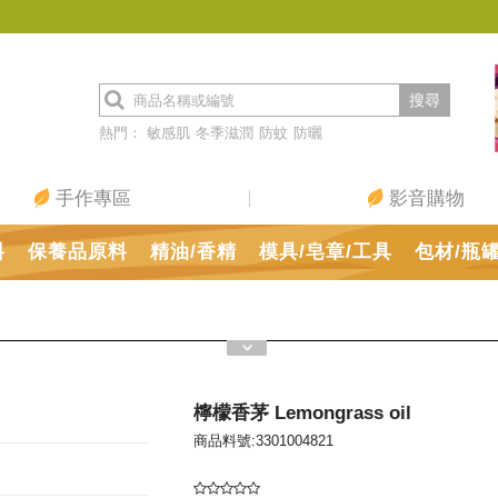
搜尋
熱門：
敏感肌
冬季滋潤
防蚊
防曬
手作專區
影音購物
料
保養品原料
精油/香精
模具/皂章/工具
包材/瓶
檸檬香茅 Lemongrass oil
商品料號:3301004821