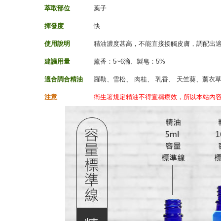
萃取部位
葉子
揮發度
快
使用說明
精油濃度甚高，不能直接接觸皮膚，調配出適
建議用量
薰香：5~6滴、製皂：5%
適合調合精油
羅勒、雪松、 肉桂、 乳香、 天竺葵、薰衣
注意
衛生署規定精油不得宣稱療效，所以本站內容僅