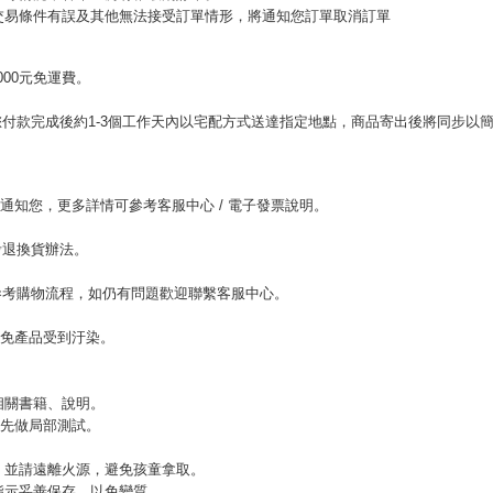
或交易條件有誤及其他無法接受訂單情形，將通知您訂單取消訂單
00元免運費。
。
付款完成後約1-3個工作天內以宅配方式送達指定地點，商品寄出後將同步以
。
l通知您，更多詳情可參考客服中心 / 電子發票說明。
考退換貨辦法。
參考購物流程，如仍有問題歡迎聯繫客服中心。
以免產品受到汙染。
相關書籍、說明。
，先做局部測試。
緊，並請遠離火源，避免孩童拿取。
指示妥善保存，以免變質。