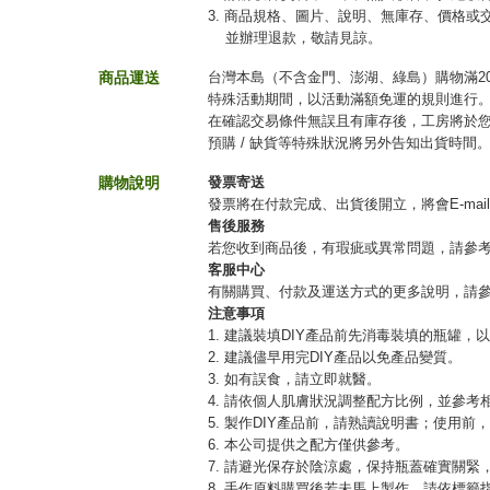
3. 商品規格、圖片、說明、無庫存、價格
並辦理退款，敬請見諒。
商品運送
台灣本島（不含金門、澎湖、綠島）購物滿20
特殊活動期間，以活動滿額免運的規則進行
在確認交易條件無誤且有庫存後，工房將於您
預購 / 缺貨等特殊狀況將另外告知出貨時間
購物說明
發票寄送
發票將在付款完成、出貨後開立，將會E-mai
售後服務
若您收到商品後，有瑕疵或異常問題，請參
客服中心
有關購買、付款及運送方式的更多說明，請
注意事項
1. 建議裝填DIY產品前先消毒裝填的瓶罐，
2. 建議儘早用完DIY產品以免產品變質。
3. 如有誤食，請立即就醫。
4. 請依個人肌膚狀況調整配方比例，並參考
5. 製作DIY產品前，請熟讀說明書；使用前
6. 本公司提供之配方僅供參考。
7. 請避光保存於陰涼處，保持瓶蓋確實關
8. 手作原料購買後若未馬上製作，請依標籤