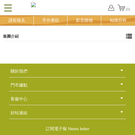
(0)
CLOSE
FB
課程報名
手作專區
影音購物
知識百科
登
入
追
集團介紹
蹤
清
單
關於我們
公司簡介
品牌故事
最新消息
隱私權聲明
版權聲明
門市據點
總部
北區
中區
南區
東區
海外
客服中心
會員等級
購物流程
訂單查詢
常見問題
海外訂購流程
連絡我們
下載專區
紅利點數
好站連結
綠界快速刷卡連結
香草工房手工皂粉絲團
LINE@好友招募中
香草皂友分享團
訂閱電子報 News letter