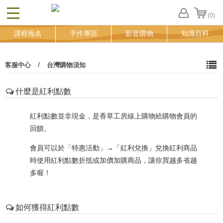
(0)
CLOSE
FB
課程報名
手作專區
影音購物
知識百科
登
入
追
/
客服中心
台灣購物須知
蹤
清
單
什麼是紅利點數
紅利點數並非現金，是香草工房線上購物給購物會員的
回饋。
會員可以於「特惠活動」→「紅利兌換」兌換紅利商品
時使用紅利點數折抵或加價加購商品，讓你買越多省越
多喔！
如何獲得紅利點數