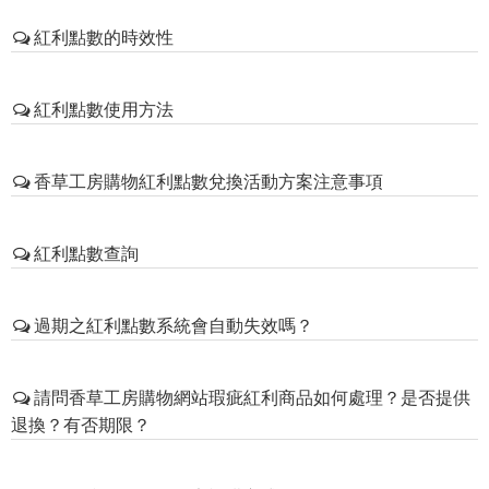
凡是會員於網站線上購物，會員消費每筆結帳金額皆可
紅利點數的時效性
獲得紅利回饋
(
不包含運費、紅利兌換商品
)，每10元即可
獲得6點紅利點，每100元即為60點紅利點
。會員收到貨
紅利點數有效期限1年。
品後，
7
個工作天後，該次紅利將自動歸戶。
紅利點數使用方法
紅利點數以每筆發放日為起算日，請提前使用完畢，
逾
期將自動失效
。
一、請於點數有效期間上網至「香草工房官網」兌換。
【範例】
香草工房購物紅利點數兌換活動方案注意事項
二、兌換流程如下：
香草媽媽於2019年4月23日購買商品→2019年4月23日
1.會員登入：請登入會員；若您尚未加入會員請先「加入
紅利點數生效（使用期限即為2019年4月23日～2020年4
1.紅利點數恕不得折抵運費。
會員」。
紅利點數查詢
月23日) →失效日期為2020年4月24日（即該筆紅利點數
2.紅利點數僅使用於香草工房購物網站內兌換贈品及交易
2.選擇商品：進入「香草工房官網」「特惠活動」→「紅
將自動失效且無法使用）
商品抵扣之用，不可要求更改其他贈送方式或兌換現
利兌換」自由挑選您喜愛的紅利商品。
會員登入後至右上「會員專區」→找到「帳戶餘額」→
金，亦不可轉贈他人使用。
過期之紅利點數系統會自動失效嗎？
3.兌換方式：請選擇「純紅利點商品」或「紅利點數+自
可選取「紅利點數」進行查詢。
3.紅利點數一經使用立即失效，若事後取消訂單或辦理退
付額商品」來兌換商品。
※本網站保留最終解釋權
貨，會退還您實際所加價的金額，及所抵購的紅利點
是的，紅利點數會自動失效。
4.選擇數量：選擇您需要兌換的紅利商品數量。
請問香草工房購物網站瑕疵紅利商品如何處理？是否提供
數。
5.輸入運送方式及付款資料：於購物車結帳輸入與確認您
退換？有否期限？
4.兌換過程中若遭遇連線中斷，兌換將不會成功，亦不會
的運送方式及付款資料。（提醒您請輸入正確資料）
扣除點數。
6.確認訂購人資料：確認訂購人資料及收件人資料後，點
一、換貨程序：
5.香草工房實體分店恕不累積與使用網站發送之紅利點