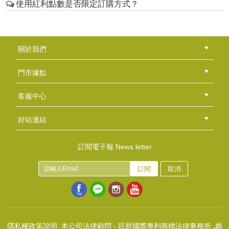
選送出訂單，即成功兌換商品，我們將於7 個工作天內將
使用紅利點數是否限定訂購方式？
若您收到商品時，發現不是您訂購的商品，或有破損、
數。
商品寄送給您。
瑕疵的現象，可立即辦理換貨，我們會重新為您寄出正
6.香草工房保留隨時修改、變更、取消或終止本贈品活動
7.訂單成立：完成兌換後，系統將於24小時內將商品確
目前僅限定網路訂購使用，不提供門市使用
確商品。請與「客服中心」→「連絡我們」，留言換貨
之權利。
認單寄至您的信箱。若您未收到確認信，請點選首頁右
原因，客服人員將派專人至您指定地點收貨，並會於收
關於我們
上方「會員專區」→「訂單查詢」 選項，查詢是否有訂
到瑕疵品後儘速寄出新品。 ( 提醒您 : 從取貨到換貨商品
單紀錄；或者您也可使用「客服中心」→「連絡我們」
公司簡介
品牌故事
最新消息
隱私權聲明
版權聲明
寄出約需 7~10 個工作天 )
門市據點
詢問訂單是否成立。
若您在商品送達逾七天反應，將以瑕疵擔保方式處理。
總部
北區
中區
南區
東區
海外
客服中心
二、退貨程序：
會員等級
購物流程
訂單查詢
常見問題
海外訂購流程
連絡我們
下載專區
紅利點數
若您想要辦理退貨，請您於商品到貨次日起七天鑑賞期
好站連結
內，至訂單查詢頁面點選申請「退貨」，並於客服信箱
綠界快速刷卡連結
香草工房手工皂粉絲團
LINE@好友招募中
香草皂友分享團
填寫退貨狀況，我們會安排宅配公司與您聯繫，並於5個
訂閱電子報 News letter
工作天內前往取貨。請您將退貨商品包裝妥當，於約定
時間提供宅配人員取件，並請您保留宅配單據。
訂閱
取消
請注意，退貨的商品必須必須回復原狀，亦即必須回復
至您收到商品時的原始狀態。此外，下列情形可能影響
您的退貨權限：
1. 在不影響您檢查商品情形下，您將商品包裝毀損、封
隱私權政策說明
本公司法律顧問 - 巨群國際專利商標法律事務所 賴