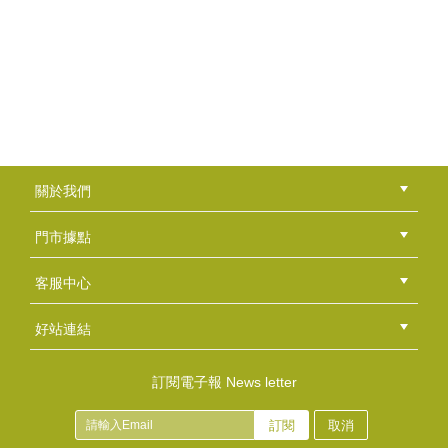
這次工房的大台柱～娟娟老師，為我們帶來很精彩豐富的...
莊曉靜老師
靈感滿天飛的曉靜老師，最愛的就是賦予皂邊新生命。 ...
香草工房苗栗店-皂類與保養品商品實作班
皂類與保養品商品實作班結訓了 大家的感情如同作品...
蕭奕盈老師
「看到他們做出成品後很快樂的樣子，我也很滿足。」奕...
關於我們
公司簡介
品牌故事
最新消息
隱私權聲明
版權聲明
門市據點
黃威今老師
總部
北區
中區
南區
東區
海外
『不但要皂實用，更要讓皂好看，期望能把手工皂帶進藝...
客服中心
會員等級
購物流程
訂單查詢
常見問題
海外訂購流程
連絡我們
下載專區
紅利點數
好站連結
羅青青店長
綠界快速刷卡連結
香草工房手工皂粉絲團
LINE@好友招募中
香草皂友分享團
訂閱電子報 News letter
"打皂的心情是愉悅的！ 用皂的生活是安心舒服的！...
訂閱
取消