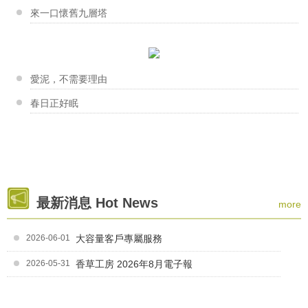
香草工房苗栗店-口紅盤與一條根舒緩露DIY
來一口懷舊九層塔
感謝西湖鄉婦女會 傅美珍理事長的邀請~ 口紅盤與...
夏日好享受~你不知道的椰子油
柯惠芳老師
起泡劑大評比
「每每聽著店裡客人、朋友們，分享用皂後的的點點滴滴...
香草工房台南店-韓式擠花課程
愛泥，不需要理由
新手大哉問-你不能不知道的幾件...
這次來到了台南市的【社區工會 ‧ 中餐工會 】職訓...
春日正好眠
賴淑美老師
甜甜的聲音道出簡單又可愛的堅持：『我想把手工皂設計...
香草工房淡水店-母乳皂
年輕可愛的蕎蕎 帶著珍貴的母乳來作皂 聽著她在...
曾瑞英老師
最新消息 Hot News
more
擺滿原料的層架充滿瑞英老師真誠的溫度，就如同台東一...
香草工房淡水店-擴香石吊飾課程
浪漫玫瑰花擴香吊飾 可置放於居家空間角落，成為美...
2026-06-01
大容量客戶專屬服務
2026-05-31
香草工房 2026年8月電子報
Ivy老師
「越來越多人願意自己動手創作，並藉由手作療癒身心，...
香草工房淡水店-胺基酸晶妍皂 & 起泡劑的解析