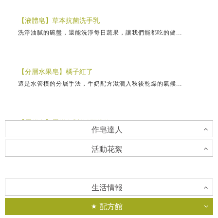
【液體皂】草本抗菌洗手乳
洗淨油膩的碗盤，還能洗淨每日蔬果，讓我們能都吃的健...
【分層水果皂】橘子紅了
這是水管模的分層手法，牛奶配方滋潤入秋後乾燥的氣候...
【蛋糕皂】蛋糕皂製作∥預備篇
作皂達人
蛋糕皂美美的外衣下，隱藏著最重要的蛋糕皂體。蛋糕皂...
活動花絮
陳焜楠老師
【製皂模具】自製矽膠模
「不侷限自己，隨心所欲地創作是我的風格，享受每一次...
香草工房台南店-蘭花杯子蛋糕皂DIY
用現有的材料製作自己喜歡的矽膠模，方便實惠又有趣！...
生活情報
假日親子做皂去~ 永康社大在保生宮的蘭花杯子蛋糕...
配方館
劉柏青老師