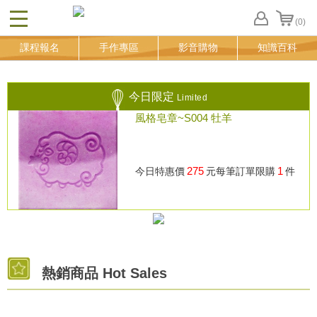
(0)
CLOSE
FB
課程報名
手作專區
影音購物
知識百科
登
入
追
蹤
今日限定
Limited
清
風格皂章~S004 牡羊
單
275
1
今日特惠價
元
每筆訂單限購
件
熱銷商品 Hot Sales