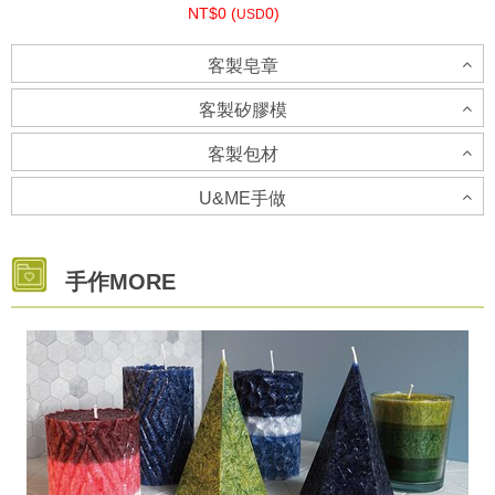
NT$0 (
0)
USD
客製皂章
母乳皂代製
客製矽膠模
NT$0 (
0)
USD
客製包材
客製矽膠模-立體模具-請洽客服人員
U&ME手做
客製貼紙
婚禮小物代製
NT$0 (
0)
USD
U&ME 手做
NT$0 (
0)
手作MORE
USD
NT$0 (
0)
USD
客製矽膠模-土司模
NT$0 (
0)
USD
客製包材
NT$0 (
0)
USD
NT$0 (
0)
USD