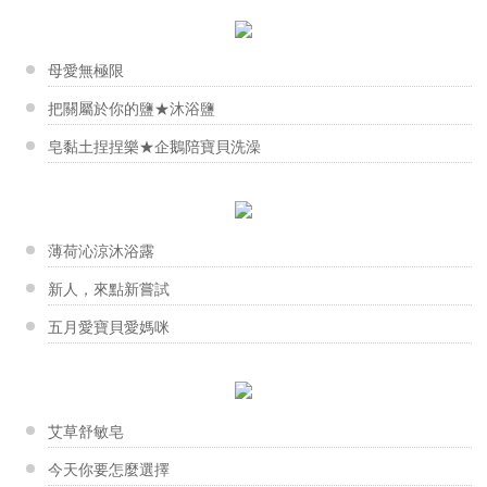
香草的自然療效
【分層甜點皂】紅心西瓜
製作手工皂的過程充滿驚喜與期待，希望每個人都能享受...
香草工房台南店-藝術香氛蠟片
製作分層皂的方式很簡單，不僅步驟操作容易，在視覺上...
跟著泡沫回到過去
對於花，大家都有屬於自己的一套美感，創造出各有千秋...
母愛無極限
新手大哉問-你不能不知道的幾件...
劉娟娟老師
把關屬於你的鹽★沐浴鹽
【液體皂】亮皙淨膚洗顏慕斯
"手作。手工皂---是一種讓自己快樂成就的美學藝術...
皂黏土捏捏樂★企鵝陪寶貝洗澡
香草工房台南店-杯子蛋糕皂課程
玫瑰果油幫助淡疤以及改善皮膚色素沈澱，與甜杏仁油添...
在台南市社區工會職訓中心的課程 美美的杯子蛋糕皂...
男人的特權 真正的男人味
張素幸老師
寒流來襲！改善手腳冰冷，驅寒有...
【點心皂】馬卡龍甜心
「推廣手工皂」是張老師畢生的使命，張老師深深地期盼...
薄荷沁涼沐浴露
冬季皮膚乾癢怎麼辦？ 輕鬆跟冬...
香草工房淡水店-擠花皂課程
純手工作出各擁不同細節的馬卡龍，每一次製作都放入不...
新人，來點新嘗試
夏日微風擠花皂課程作品～ 志玲的手佷巧，擠花...
五月愛寶貝愛媽咪
林采君老師
佇立在深水埗大南街的皂工房，是香港第一間手工皂地面...
夏天洗澡大哉問
香草工房桃園店-我愛媽咪溫馨手作
生活一成不變嗎？8個把每一天都...
為了歡慶母親節~香草工房桃園店特地舉辦手作香氛片傳...
艾草舒敏皂
初秋跟你一起學按摩
葉惠美老師
今天你要怎麼選擇
滿懷實驗精神的惠美老師，很喜歡蒐集周邊可以入皂的東...