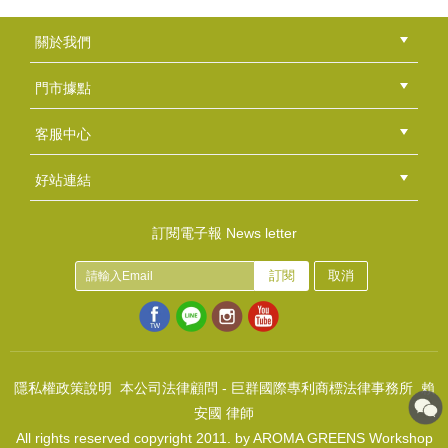
關於我們
公司簡介
品牌故事
最新消息
隱私權聲明
版權聲明
門市據點
總部
北區
中區
南區
東區
海外
客服中心
會員等級
購物流程
訂單查詢
常見問題
海外訂購流程
連絡我們
下載專區
紅利點數
好站連結
綠界快速刷卡連結
香草工房手工皂粉絲團
LINE@好友招募中
香草皂友分享團
訂閱電子報 News letter
訂閱
取消
隱私權政策說明
本公司法律顧問 - 巨群國際專利商標法律事務所 賴
安國 律師
All rights reserved copyright 2011. by AROMA GREENS Workshop