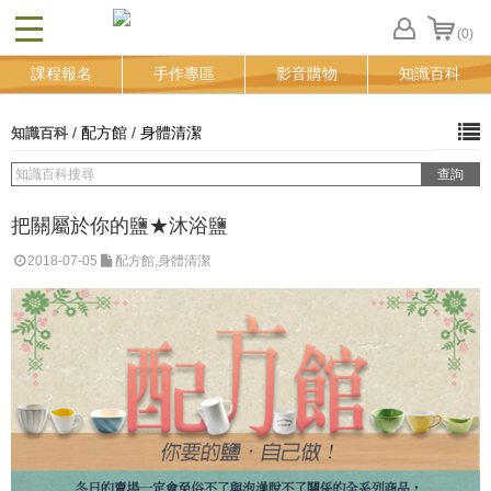
(0)
CLOSE
FB
課程報名
手作專區
影音購物
知識百科
登
入
追
/
配方館
/
身體清潔
知識百科
蹤
清
單
把關屬於你的鹽★沐浴鹽
2018-07-05
配方館,身體清潔