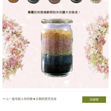
<<上一篇皂黏土捏捏樂★企鵝陪寶貝洗澡
回總覽