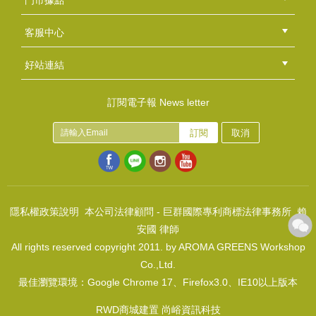
門市據點
總部
北區
中區
南區
東區
海外
客服中心
會員等級
購物流程
訂單查詢
常見問題
海外訂購流程
連絡我們
下載專區
紅利點數
好站連結
綠界快速刷卡連結
香草工房手工皂粉絲團
LINE@好友招募中
香草皂友分享團
訂閱電子報 News letter
訂閱
取消
隱私權政策說明
本公司法律顧問 - 巨群國際專利商標法律事務所 賴
安國 律師
All rights reserved copyright 2011. by AROMA GREENS Workshop
Co.,Ltd.
最佳瀏覽環境：Google Chrome 17、Firefox3.0、IE10以上版本
RWD商城建置 尚峪資訊科技