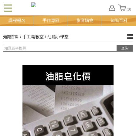
(0)
CLOSE
FB
課程報名
手作專區
影音購物
知識百科
登
入
追
/
手工皂教室
/
油脂小學堂
知識百科
蹤
清
單