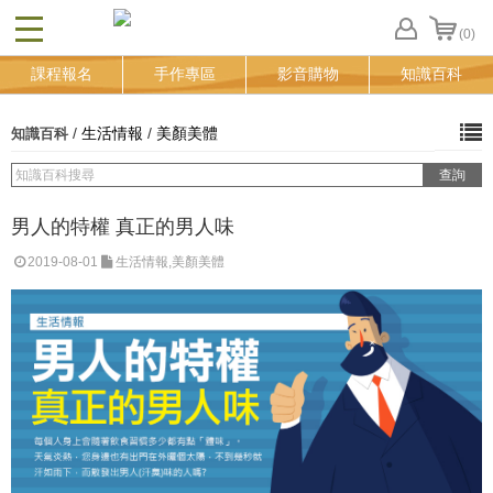
(0)
CLOSE
FB
課程報名
手作專區
影音購物
知識百科
登
入
追
/
生活情報
/
美顏美體
知識百科
蹤
清
單
男人的特權 真正的男人味
2019-08-01
生活情報,美顏美體