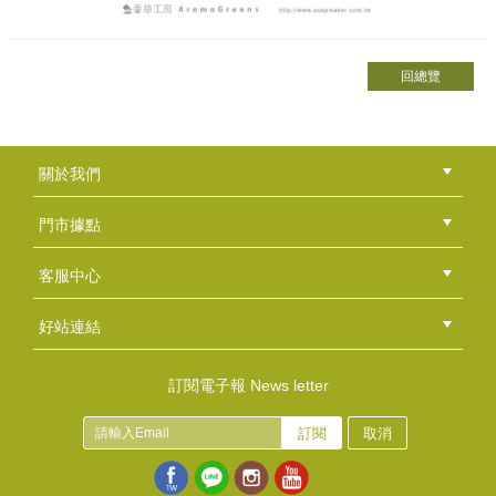
回總覽
關於我們
公司簡介
品牌故事
最新消息
隱私權聲明
版權聲明
門市據點
總部
北區
中區
南區
東區
海外
客服中心
會員等級
購物流程
訂單查詢
常見問題
海外訂購流程
連絡我們
下載專區
紅利點數
好站連結
綠界快速刷卡連結
香草工房手工皂粉絲團
LINE@好友招募中
香草皂友分享團
訂閱電子報 News letter
訂閱
取消