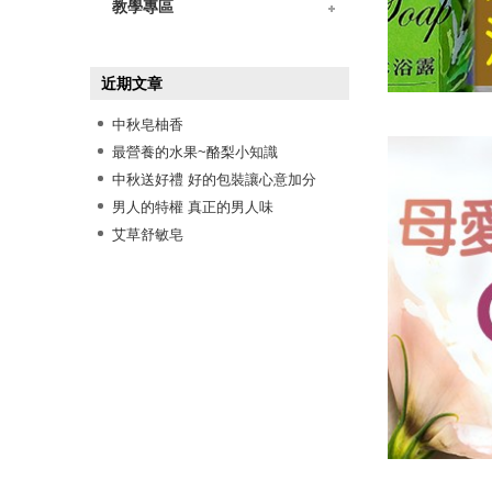
》樂玩DIY
》油脂小學堂
》作皂Q&A
》工具保養
教學專區
》材料使用測試
》創意皂教學
》手工皂技法
》工具使用示範
》包裝包裝示範
》DIY組合包教學影片
近期文章
中秋皂柚香
最營養的水果~酪梨小知識
中秋送好禮 好的包裝讓心意加分
男人的特權 真正的男人味
艾草舒敏皂