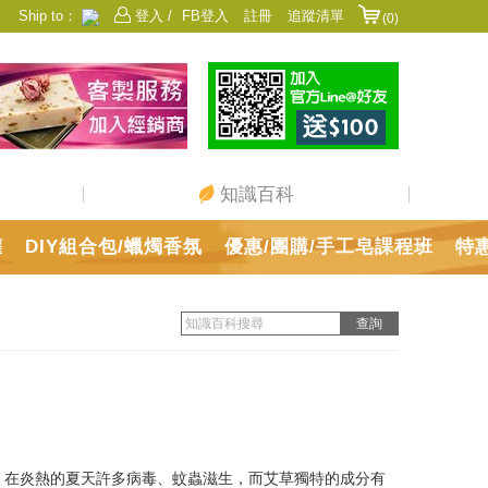
Ship to：
登入 /
FB登入
註冊
追蹤清單
(0)
香港
日本
中國
澳門
美國
新加坡
馬來西亞
台灣
知識百科
罐
DIY組合包/蠟燭香氛
優惠/團購/手工皂課程班
特
。在炎熱的夏天許多病毒、蚊蟲滋生，而艾草獨特的成分有