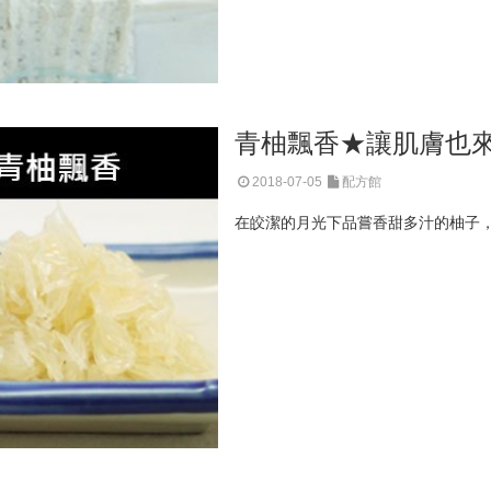
青柚飄香★讓肌膚也
2018-07-05
配方館
在皎潔的月光下品嘗香甜多汁的柚子，