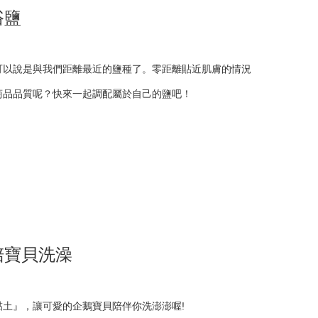
浴鹽
可以說是與我們距離最近的鹽種了。零距離貼近肌膚的情況
商品品質呢？快來一起調配屬於自己的鹽吧！
陪寶貝洗澡
土』，讓可愛的企鵝寶貝陪伴你洗澎澎喔!