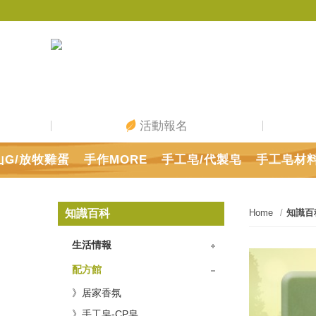
活動報名
山G/放牧雞蛋
手作MORE
手工皂/代製皂
手工皂材
知識百科
Home
知識百
生活情報
》動手動腦
》節氣節慶
》吾愛吾家
》精油旅程
》療癒舒壓
》美顏美體
》原食原味
配方館
》居家香氛
》手工皂-CP皂