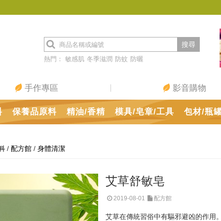
搜尋
熱門：
敏感肌
冬季滋潤
防蚊
防曬
手作專區
影音購物
料
保養品原料
精油/香精
模具/皂章/工具
包材/瓶
/
配方館
/
身體清潔
科
艾草舒敏皂
2019-08-01
配方館
艾草在傳統習俗中有驅邪避凶的作用