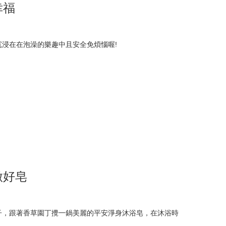
幸福
浸在在泡澡的樂趣中且安全免煩惱喔!
做好皂
子，跟著香草園丁攪一鍋美麗的平安淨身沐浴皂，在沐浴時