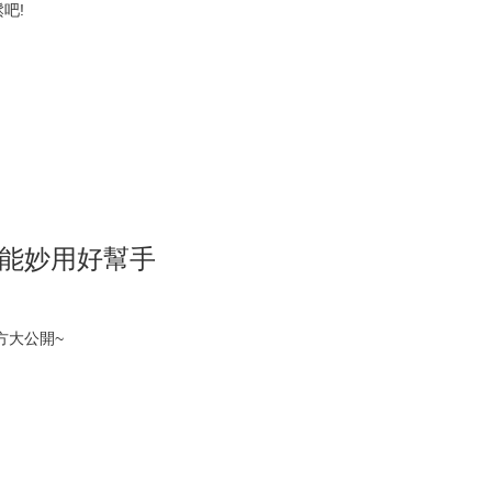
吧!
萬能妙用好幫手
方大公開~