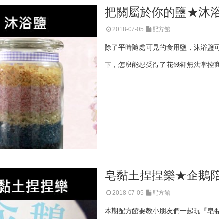
把關屬於你的鹽★沐
2018-07-05
配方館
除了平時隨處可見的食用鹽，沐浴鹽
下，怎麼能忍受得了花錢卻無法掌控
皂黏土捏捏樂★企鵝
2018-07-05
配方館
本期配方館要教小朋友們一起玩『皂黏