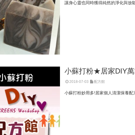
讓身心靈也同時獲得純然的淨化與放鬆
小蘇打粉★居家DIY
2018-07-03
配方館
小蘇打粉妙用多!居家個人清潔保養配