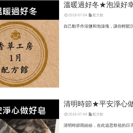
溫暖過好冬★泡澡好
2018-07-04
配方館
自己動手作浴鹽和泡澡塊，讓你輕鬆沉
清明時節★平安淨心
2018-07-04
配方館
清明時節雨紛紛，在此追思祭祖的日