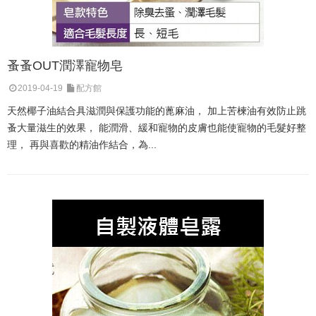
蚤蚤OUT潤澤寵物皂
2019-04-19
配方館
天然椰子油結合具滋潤與保護功能的蓖麻油， 加上苦楝油有效防止跳
蚤大量滋生的效果， 能潤滑、緩和寵物的皮膚也能使寵物的毛髮好整
理， 再與喜歡的精油作結合，為...