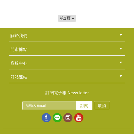
關於我們
公司簡介
品牌故事
最新消息
隱私權聲明
版權聲明
門市據點
總部
北區
中區
南區
東區
海外
客服中心
會員等級
購物流程
訂單查詢
常見問題
海外訂購流程
連絡我們
下載專區
紅利點數
好站連結
綠界快速刷卡連結
香草工房手工皂粉絲團
LINE@好友招募中
香草皂友分享團
訂閱電子報 News letter
訂閱
取消