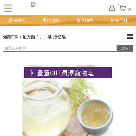
(0)
CLOSE
FB
課程報名
手作專區
影音購物
知識百科
登
入
追
/
配方館
/
手工皂-液體皂
知識百科
蹤
清
單