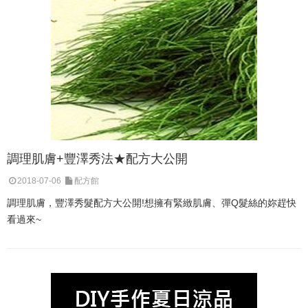
調理肌膚+豐澤秀法★配方大公開
2018-07-06
配方館
調理肌膚，豐澤秀髮配方大公開!想擁有緊緻肌膚、彈Q髮絲的妳趕快
看過來~