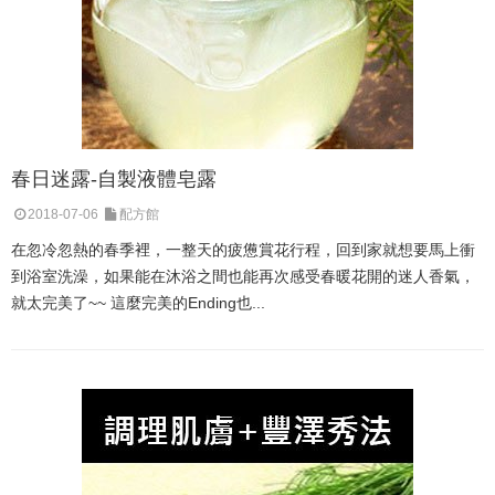
春日迷露-自製液體皂露
2018-07-06
配方館
在忽冷忽熱的春季裡，一整天的疲憊賞花行程，回到家就想要馬上衝
到浴室洗澡，如果能在沐浴之間也能再次感受春暖花開的迷人香氣，
就太完美了~~ 這麼完美的Ending也...