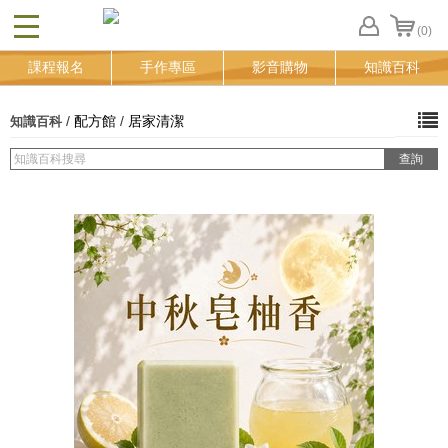
(0)
CLOSE
FB
課程報名
手作專區
影音購物
知識百科
登
入
追
/
配方館
/
居家清潔
知識百科
蹤
清
單