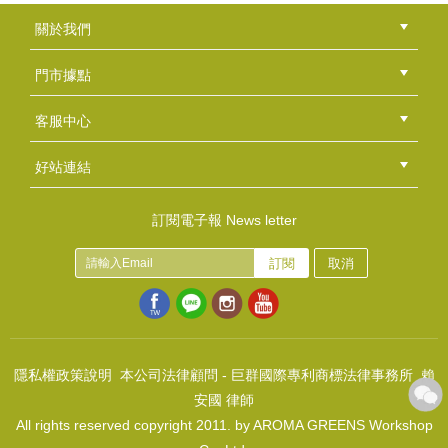
關於我們
公司簡介
品牌故事
最新消息
隱私權聲明
版權聲明
門市據點
總部
北區
中區
南區
東區
海外
客服中心
會員等級
購物流程
訂單查詢
常見問題
海外訂購流程
連絡我們
下載專區
紅利點數
好站連結
綠界快速刷卡連結
香草工房手工皂粉絲團
LINE@好友招募中
香草皂友分享團
訂閱電子報 News letter
訂閱
取消
隱私權政策說明
本公司法律顧問 - 巨群國際專利商標法律事務所 賴
安國 律師
All rights reserved copyright 2011. by AROMA GREENS Workshop