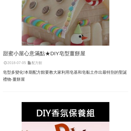
甜蜜小屋心意滿點★DIY皂型薑餅屋
2018-07-05
配方館
皂型多變化!本期配方館要教大家利用皂基和皂黏土作出最特別的聖誕
禮物-薑餅屋