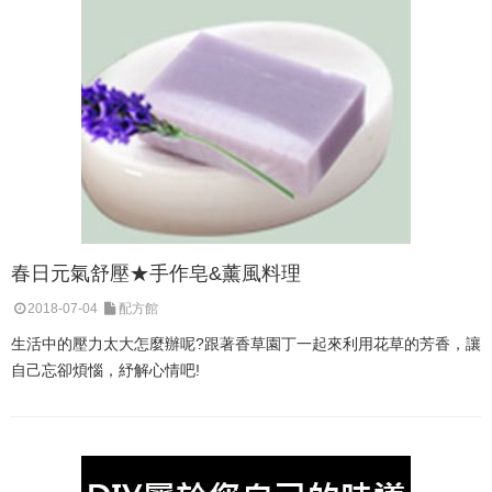
春日元氣舒壓★手作皂&薰風料理
2018-07-04
配方館
生活中的壓力太大怎麼辦呢?跟著香草園丁一起來利用花草的芳香，讓
自己忘卻煩惱，紓解心情吧!