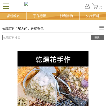
(0)
CLOSE
FB
課程報名
手作專區
影音購物
知識百科
登
入
追
/
配方館
/
居家香氛
知識百科
蹤
清
單