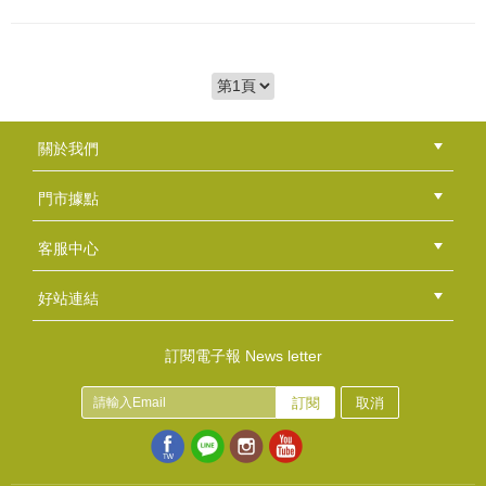
關於我們
公司簡介
品牌故事
最新消息
隱私權聲明
版權聲明
門市據點
總部
北區
中區
南區
東區
海外
客服中心
會員等級
購物流程
訂單查詢
常見問題
海外訂購流程
連絡我們
下載專區
紅利點數
好站連結
綠界快速刷卡連結
香草工房手工皂粉絲團
LINE@好友招募中
香草皂友分享團
訂閱電子報 News letter
訂閱
取消