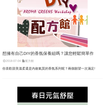
想擁有自己DIY的香氛保養組嗎？讓您輕鬆簡單作
2018-07-04
配方館
你喜歡甜美溫柔還是內斂氣質的香氛系列呢？兩個願望一次滿足!