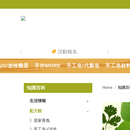
活動報名
山G/放牧雞蛋
手作MORE
手工皂/代製皂
手工皂材
知識百科
Home
知識百
生活情報
》動手動腦
》節氣節慶
》吾愛吾家
》精油旅程
》療癒舒壓
》美顏美體
》原食原味
配方館
》居家香氛
》手工皂-CP皂