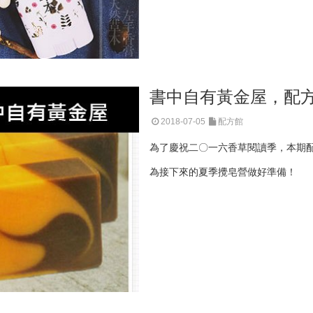
書中自有黃金屋，配
2018-07-05
配方館
為了慶祝二〇一六香草閱讀季，本期
為接下來的夏季攪皂營做好準備！