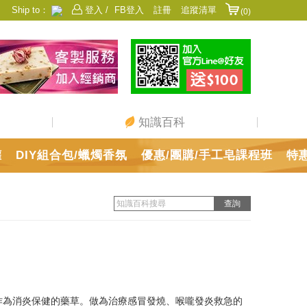
Ship to：
登入 /
FB登入
註冊
追蹤清單
(0)
香港
日本
中國
澳門
美國
新加坡
馬來西亞
台灣
知識百科
罐
DIY組合包/蠟燭香氛
優惠/團購/手工皂課程班
特
作為消炎保健的藥草。做為治療感冒發燒、喉嚨發炎救急的