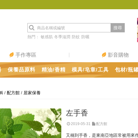
搜尋
熱門：
敏感肌
冬季滋潤
防蚊
防曬
手作專區
影音購物
料
保養品原料
精油/香精
模具/皂章/工具
包材/瓶
/
配方館
/
居家保養
科
左手香
2019-05-31
配方館
又稱到手香，是東南亞地區常被用來