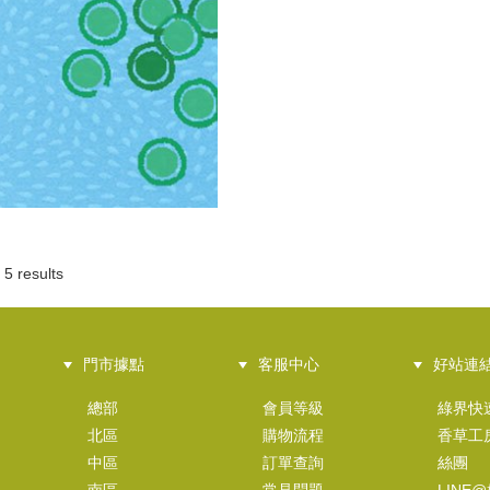
 5 results
門市據點
客服中心
好站連
總部
會員等級
綠界快
北區
購物流程
香草工
中區
訂單查詢
絲團