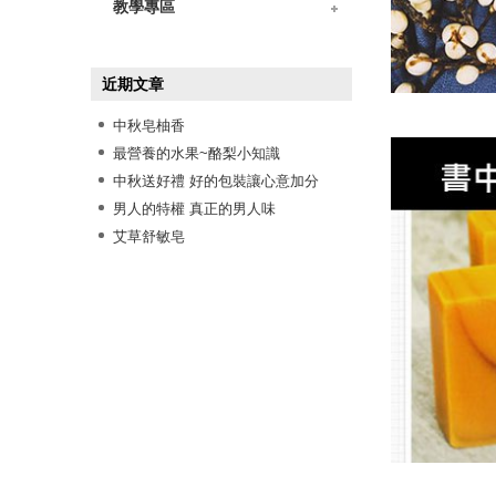
》樂玩DIY
》油脂小學堂
》作皂Q&A
》工具保養
教學專區
》材料使用測試
》創意皂教學
》手工皂技法
》工具使用示範
》包裝包裝示範
》DIY組合包教學影片
近期文章
中秋皂柚香
最營養的水果~酪梨小知識
中秋送好禮 好的包裝讓心意加分
男人的特權 真正的男人味
艾草舒敏皂