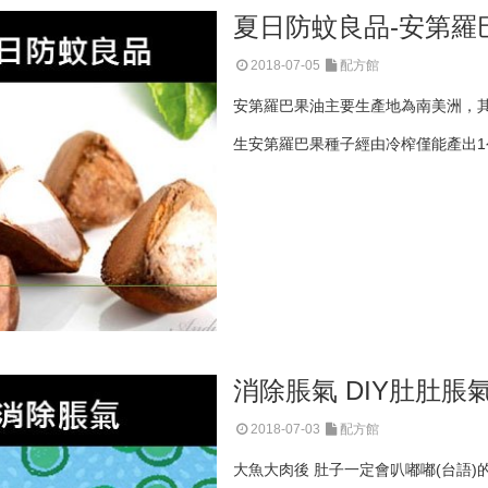
夏日防蚊良品-安第羅
2018-07-05
配方館
安第羅巴果油主要生產地為南美洲，其
生安第羅巴果種子經由冷榨僅能產出1
消除脹氣 DIY肚肚脹氣
2018-07-03
配方館
大魚大肉後 肚子一定會叭嘟嘟(台語)的