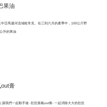
巴果油
中亞馬遜河流域較常見。在三到六月的產季中，100公斤野
公升的果油
out膏
 讓我們一起動手做 -肚肚脹氣out膏- 一起消除大大的肚肚