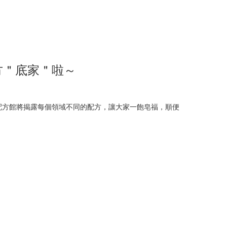
方＂底家＂啦～
配方館將揭露每個領域不同的配方，讓大家一飽皂福，順便