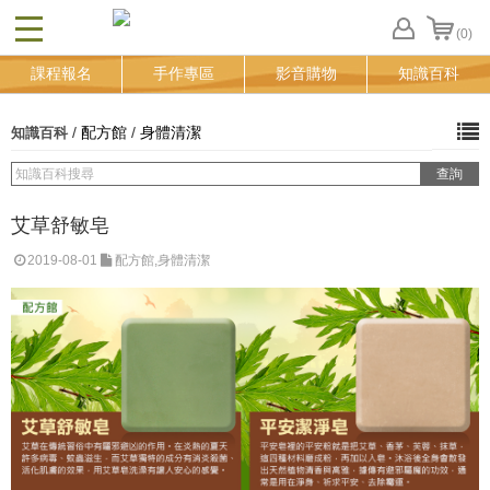
(0)
CLOSE
FB
課程報名
手作專區
影音購物
知識百科
登
入
追
/
配方館
/
身體清潔
知識百科
蹤
清
單
艾草舒敏皂
2019-08-01
配方館,身體清潔