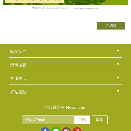
回總覽
關於我們
公司簡介
品牌故事
最新消息
隱私權聲明
版權聲明
門市據點
總部
北區
中區
南區
東區
海外
客服中心
會員等級
購物流程
訂單查詢
常見問題
海外訂購流程
連絡我們
下載專區
紅利點數
好站連結
綠界快速刷卡連結
香草工房手工皂粉絲團
LINE@好友招募中
香草皂友分享團
訂閱電子報 News letter
訂閱
取消