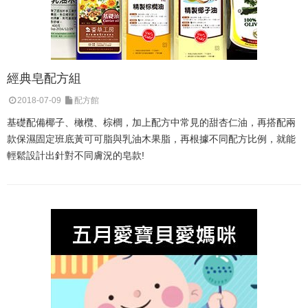
經典皂配方組
2018-07-09
配方館
基礎配備椰子、橄欖、棕櫚，加上配方中常見的甜杏仁油，再搭配兩
款保濕固定班底黃可可脂與乳油木果脂，再根據不同配方比例，就能
輕鬆設計出針對不同膚況的皂款!