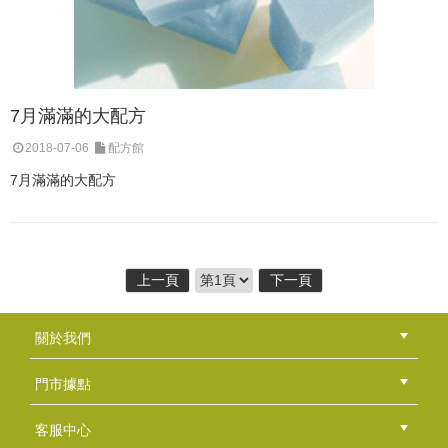
7月滿滿的大配方
2018-07-06
配方館
7月滿滿的大配方
上一頁
下一頁
關於我們
公司簡介
品牌故事
最新消息
隱私權聲明
版權聲明
門市據點
總部
北區
中區
南區
東區
海外
客服中心