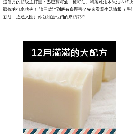
這個月的超級主打星：巴巴蘇籽油、橙籽油、精製乳油木果油即將挑
戰你的打皂功夫！ 這三款油到底有多厲害？先來看看生活情報（最佳
新油，通通入圍）你就知道他們的來頭都不...