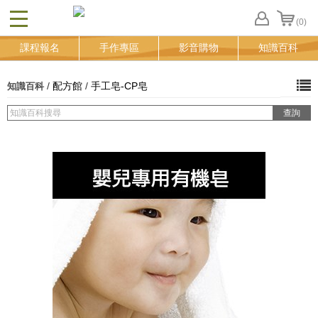
(0)
CLOSE
FB
課程報名
手作專區
影音購物
知識百科
登
入
追
/
配方館
/
手工皂-CP皂
知識百科
蹤
清
單