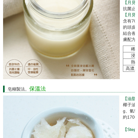
【月見
抗菌止
【月見
含有7
的頭皮
結合各
膚配方
稀 
浸 
熱 
高濃
保溫法
皂糊製法。
【油脂
椰子油7
g、氫氧
約1700
【Step 