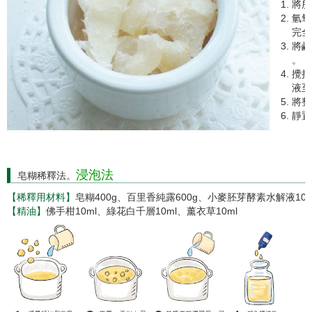
將所
氫氧
完全
將鹼
。
攪拌
液至
將整
靜置
浸泡法
皂糊稀釋法。
【稀釋用材料】
皂糊400g、百里香純露600g、小麥胚芽酵素水解液10m
【精油】
佛手柑10ml、綠花白千層10ml、薰衣草10ml