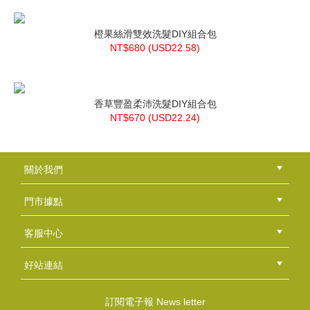
橙果絲滑雙效洗髮DIY組合包
NT$680 (
USD
22.58)
香草豐盈柔沛洗髮DIY組合包
NT$670 (
USD
22.24)
關於我們
公司簡介
品牌故事
最新消息
隱私權聲明
版權聲明
門市據點
總部
北區
中區
南區
東區
海外
客服中心
會員等級
購物流程
訂單查詢
常見問題
海外訂購流程
連絡我們
下載專區
紅利點數
好站連結
綠界快速刷卡連結
香草工房手工皂粉絲團
LINE@好友招募中
香草皂友分享團
訂閱電子報 News letter