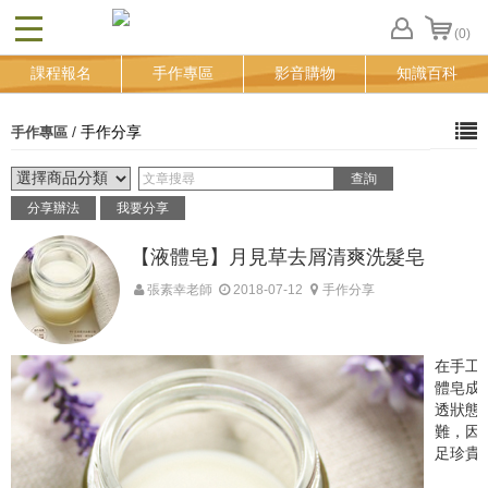
(0)
CLOSE
FB
課程報名
手作專區
影音購物
知識百科
登
入
追
/
手作分享
手作專區
蹤
清
單
分享辦法
我要分享
【液體皂】月見草去屑清爽洗髮皂
張素幸老師
2018-07-12
手作分享
在手工
體皂成
透狀態
難，因
足珍貴