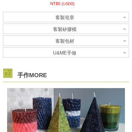
NT$0 (
0)
USD
客製皂章
個人批發
客製矽膠模
NT$0 (
0)
USD
客製包材
客製矽膠模-立體模具-請洽客服人員
U&ME手做
客製貼紙
企業禮品代製
NT$0 (
0)
USD
U&ME 手做
NT$0 (
0)
手作MORE
USD
NT$0 (
0)
USD
客製矽膠模-土司模
NT$0 (
0)
USD
客製包材
NT$0 (
0)
USD
NT$0 (
0)
USD