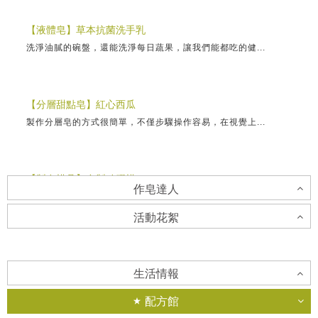
【液體皂】草本抗菌洗手乳
洗淨油膩的碗盤，還能洗淨每日蔬果，讓我們能都吃的健...
【分層甜點皂】紅心西瓜
製作分層皂的方式很簡單，不僅步驟操作容易，在視覺上...
【製皂模具】自製矽膠模
作皂達人
用現有的材料製作自己喜歡的矽膠模，方便實惠又有趣！...
活動花絮
葉惠美老師
【分層水果皂】橘子紅了
滿懷實驗精神的惠美老師，很喜歡蒐集周邊可以入皂的東...
香草工房台南店-蘭花杯子蛋糕皂DIY
這是水管模的分層手法，牛奶配方滋潤入秋後乾燥的氣候...
生活情報
假日親子做皂去~ 永康社大在保生宮的蘭花杯子蛋糕...
配方館
莊曉靜老師