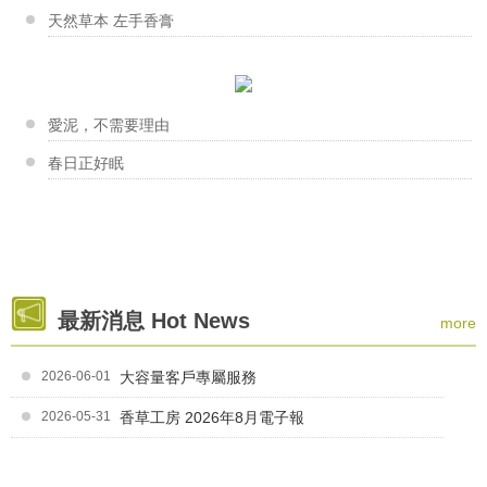
香草工房淡水店-胺基酸晶妍皂 & 起泡劑的解析
天然草本 左手香膏
這次工房的大台柱～娟娟老師，為我們帶來很精彩豐富的...
夏天洗澡大哉問
柯惠芳老師
生活一成不變嗎？8個把每一天都...
「每每聽著店裡客人、朋友們，分享用皂後的的點點滴滴...
香草工房苗栗店-口紅盤與一條根舒緩露DIY
愛泥，不需要理由
初秋跟你一起學按摩
感謝西湖鄉婦女會 傅美珍理事長的邀請~ 口紅盤與...
春日正好眠
劉娟娟老師
"手作。手工皂---是一種讓自己快樂成就的美學藝術...
香草工房淡水店-擠花皂課程
夏日微風擠花皂課程作品～ 志玲的手佷巧，擠花...
曾瑞英老師
最新消息 Hot News
more
擺滿原料的層架充滿瑞英老師真誠的溫度，就如同台東一...
香草工房桃園店-我愛媽咪溫馨手作
為了歡慶母親節~香草工房桃園店特地舉辦手作香氛片傳...
2026-06-01
大容量客戶專屬服務
2026-05-31
香草工房 2026年8月電子報
林采君老師
佇立在深水埗大南街的皂工房，是香港第一間手工皂地面...
香草工房台南店-韓式擠花課程