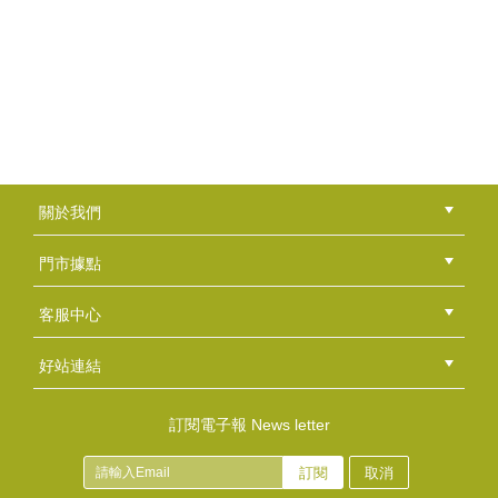
這次來到了台南市的【社區工會 ‧ 中餐工會 】職訓...
陳焜楠老師
「不侷限自己，隨心所欲地創作是我的風格，享受每一次...
香草工房淡水店-擴香石吊飾課程
浪漫玫瑰花擴香吊飾 可置放於居家空間角落，成為美...
張素幸老師
「推廣手工皂」是張老師畢生的使命，張老師深深地期盼...
關於我們
公司簡介
品牌故事
最新消息
隱私權聲明
版權聲明
門市據點
羅青青店長
總部
北區
中區
南區
東區
海外
"打皂的心情是愉悅的！ 用皂的生活是安心舒服的！...
客服中心
會員等級
購物流程
訂單查詢
常見問題
海外訂購流程
連絡我們
下載專區
紅利點數
好站連結
Ivy老師
綠界快速刷卡連結
香草工房手工皂粉絲團
LINE@好友招募中
香草皂友分享團
訂閱電子報 News letter
「越來越多人願意自己動手創作，並藉由手作療癒身心，...
訂閱
取消