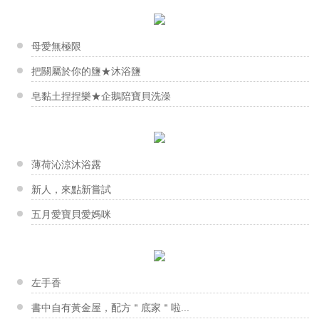
香草的自然療效
【液體皂】亮皙淨膚洗顏慕斯
靈感滿天飛的曉靜老師，最愛的就是賦予皂邊新生命。 ...
香草工房台南店-杯子蛋糕皂課程
玫瑰果油幫助淡疤以及改善皮膚色素沈澱，與甜杏仁油添...
跟著泡沫回到過去
在台南市社區工會職訓中心的課程 美美的杯子蛋糕皂...
母愛無極限
新手大哉問-你不能不知道的幾件...
賴淑美老師
把關屬於你的鹽★沐浴鹽
【液體皂】月見草去屑清爽洗髮皂
甜甜的聲音道出簡單又可愛的堅持：『我想把手工皂設計...
皂黏土捏捏樂★企鵝陪寶貝洗澡
香草工房苗栗店-皂類與保養品商品實作班
含有70%珍貴亞油酸的月見草油，能溫和改善油膩易搔...
皂類與保養品商品實作班結訓了 大家的感情如同作品...
男人的特權 真正的男人味
蕭奕盈老師
寒流來襲！改善手腳冰冷，驅寒有...
【點心皂】馬卡龍甜心
「看到他們做出成品後很快樂的樣子，我也很滿足。」奕...
薄荷沁涼沐浴露
冬季皮膚乾癢怎麼辦？ 輕鬆跟冬...
香草工房淡水店-母乳皂
純手工作出各擁不同細節的馬卡龍，每一次製作都放入不...
新人，來點新嘗試
年輕可愛的蕎蕎 帶著珍貴的母乳來作皂 聽著她在...
五月愛寶貝愛媽咪
劉柏青老師
製作手工皂的過程充滿驚喜與期待，希望每個人都能享受...
中秋送好禮 好的包裝讓心意加分
香草工房台南店-藝術香氛蠟片
膚質檢測表你對自己肌膚有多了解
對於花，大家都有屬於自己的一套美感，創造出各有千秋...
左手香
你把臉洗乾淨了嗎
黃威今老師
書中自有黃金屋，配方＂底家＂啦...
『不但要皂實用，更要讓皂好看，期望能把手工皂帶進藝...