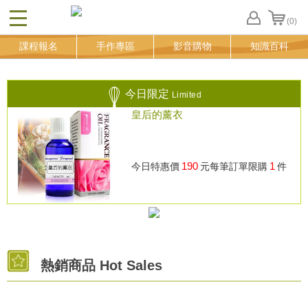
(0)
CLOSE
FB
課程報名
手作專區
影音購物
知識百科
登
入
追
蹤
今日限定
Limited
清
皇后的薰衣
單
190
1
今日特惠價
元
每筆訂單限購
件
熱銷商品 Hot Sales