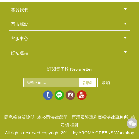
關於我們
公司簡介
品牌故事
最新消息
隱私權聲明
版權聲明
門市據點
總部
北區
中區
南區
東區
海外
客服中心
會員等級
購物流程
訂單查詢
常見問題
海外訂購流程
連絡我們
下載專區
紅利點數
好站連結
綠界快速刷卡連結
香草工房手工皂粉絲團
LINE@好友招募中
香草皂友分享團
訂閱電子報 News letter
訂閱
取消
隱私權政策說明
本公司法律顧問 - 巨群國際專利商標法律事務所 賴
安國 律師
All rights reserved copyright 2011. by AROMA GREENS Workshop