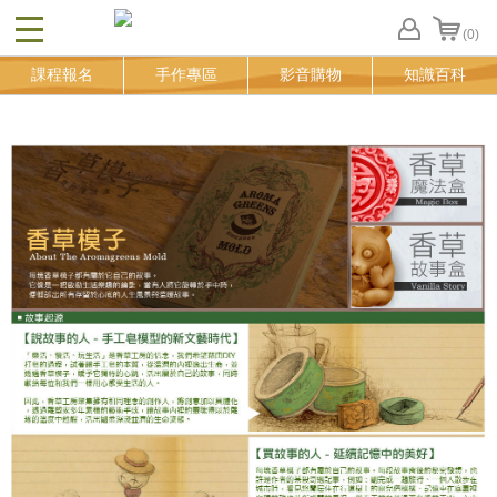
(0)
CLOSE
FB
課程報名
手作專區
影音購物
知識百科
登
入
追
蹤
清
單