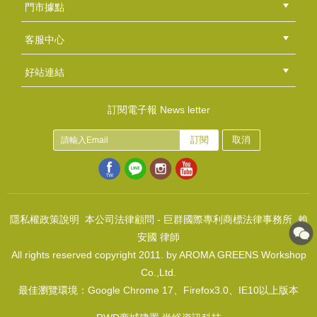
(
USD
1.66)
門市據點
總部
北區
中區
南區
東區
海外
客服中心
會員等級
購物流程
訂單查詢
常見問題
海外訂購流程
連絡我們
下載專區
紅利點數
好站連結
綠界快速刷卡連結
香草工房手工皂粉絲團
LINE@好友招募中
香草皂友分享團
訂閱電子報 News letter
訂閱
取消
禮盒腰帶~皇家聖誕邀請卡
NT$50
(
USD
1.66)
隱私權政策說明
本公司法律顧問 - 巨群國際專利商標法律事務所 賴
安國 律師
All rights reserved copyright 2011. by AROMA GREENS Workshop
Co.,Ltd.
最佳瀏覽環境：Google Chrome 17、Firefox3.0、IE10以上版本