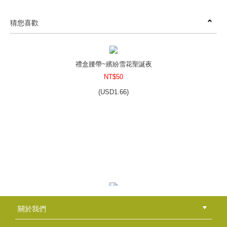
猜您喜歡
禮盒腰帶~繽紛雪花聖誕夜
NT$50
(
USD
1.66)
皂腰帶~夢的故事書-孵夢的午後
關於我們
NT$50
公司簡介
品牌故事
最新消息
隱私權聲明
版權聲明