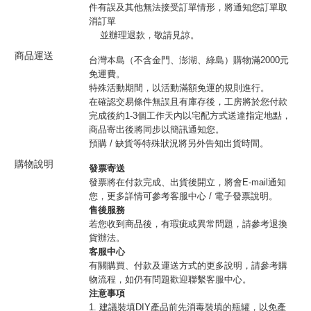
件有誤及其他無法接受訂單情形，將通知您訂單取
消訂單
並辦理退款，敬請見諒。
商品運送
台灣本島（不含金門、澎湖、綠島）購物滿2000元
免運費。
特殊活動期間，以活動滿額免運的規則進行。
在確認交易條件無誤且有庫存後，工房將於您付款
完成後約1-3個工作天內以宅配方式送達指定地點，
商品寄出後將同步以簡訊通知您。
預購 / 缺貨等特殊狀況將另外告知出貨時間。
購物說明
發票寄送
發票將在付款完成、出貨後開立，將會E-mail通知
您，更多詳情可參考客服中心 / 電子發票說明。
售後服務
若您收到商品後，有瑕疵或異常問題，請參考退換
貨辦法。
客服中心
有關購買、付款及運送方式的更多說明，請參考購
物流程，如仍有問題歡迎聯繫客服中心。
注意事項
1. 建議裝填DIY產品前先消毒裝填的瓶罐，以免產