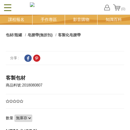
(0)
CLOSE
FB
課程報名
手作專區
影音購物
知識百科
登
入
追
包材/瓶罐
皂腰帶(無折扣)
客製化皂腰帶
蹤
清
單
分享 :
客製包材
商品料號:2018080807
數量