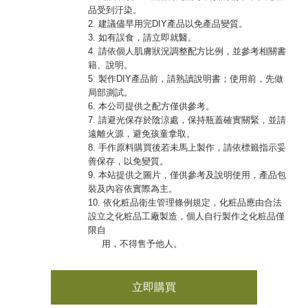
品受到汙染。
2. 建議儘早用完DIY產品以免產品變質。
3. 如有誤食，請立即就醫。
4. 請依個人肌膚狀況調整配方比例，並參考相關書
籍、說明。
5. 製作DIY產品前，請熟讀說明書；使用前，先做
局部測試。
6. 本公司提供之配方僅供參考。
7. 請避光保存於陰涼處，保持瓶蓋確實關緊，並請
遠離火源，避免孩童拿取。
8. 手作原料購買後若未馬上製作，請依標籤指示妥
善保存，以免變質。
9. 本站提供之圖片，僅供參考及說明使用，產品包
裝及內容依實際為主。
10. 依化粧品衛生管理條例規定，化粧品應由合法
設立之化粧品工廠製造，個人自行製作之化粧品僅
限自
用，不得售予他人。
立即購買