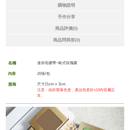
購物說明
手作分享
商品評價(0)
商品問與答
(0)
名
稱
迷你皂腰帶~歐式玫瑰園
內容
20張/包
規格
尺寸21cm x 3cm
注意：由於螢幕色差，產品色差於±10內皆屬正
常。