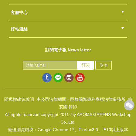
總部
北區
中區
南區
東區
海外
客服中心
會員等級
購物流程
訂單查詢
常見問題
海外訂購流程
連絡我們
下載專區
紅利點數
好站連結
禮盒腰帶~Princess Garden
綠界快速刷卡連結
香草工房手工皂粉絲團
LINE@好友招募中
香草皂友分享團
NT$950
訂閱電子報 News letter
(
USD
31.54)
皂腰帶~奧地利小鎮-春神的畫布
NT$950
訂閱
取消
(
USD
31.54)
隱私權政策說明
本公司法律顧問 - 巨群國際專利商標法律事務所 賴
安國 律師
All rights reserved copyright 2011. by AROMA GREENS Workshop
禮盒腰帶~經典圖騰-紅絲絨
Co.,Ltd.
NT$1400
最佳瀏覽環境：Google Chrome 17、Firefox3.0、IE10以上版本
(
USD
46.48)