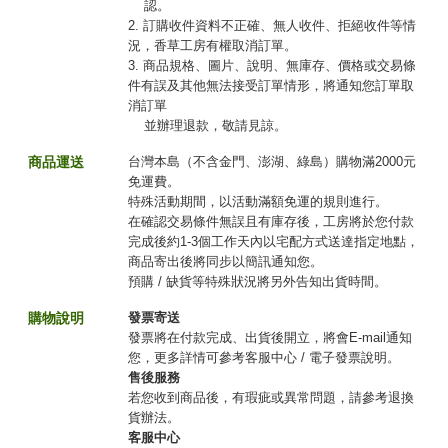
認。
2. 訂購收件資料不正確、無人收件、拒絕收件等情
況，香草工房有權取消訂單。
3. 商品規格、圖片、說明、無庫存、價格或交易條
件有誤及其他無法接受訂單情形，將通知您訂單取
消訂單
並辦理退款，敬請見諒。
商品運送
台灣本島（不含金門、澎湖、綠島）購物滿2000元
免運費。
特殊活動期間，以活動滿額免運的規則進行。
在確認交易條件無誤且有庫存後，工房將於您付款
完成後約1-3個工作天內以宅配方式送達指定地點，
商品寄出後將同步以簡訊通知您。
預購 / 缺貨等特殊狀況將另外告知出貨時間。
購物說明
發票寄送
發票將在付款完成、出貨後開立，將會E-mail通知
您，更多詳情可參考客服中心 / 電子發票說明。
售後服務
若您收到商品後，有瑕疵或異常問題，請參考退換
貨辦法。
客服中心