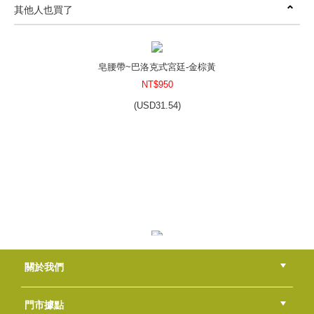
其他人也買了
皂腰帶~喜慶中秋-磚紅
NT$50
(
USD
1.66)
皂腰帶~巴洛克式宮廷-金棕黃
NT$950
(
USD
31.54)
禮盒腰帶~香草的童心廚房
NT$50
(
USD
1.66)
迷你皂腰帶~古典種子物語
關於我們
NT$30
(
USD
1)
公司簡介
品牌故事
最新消息
隱私權聲明
版權聲明
門市據點