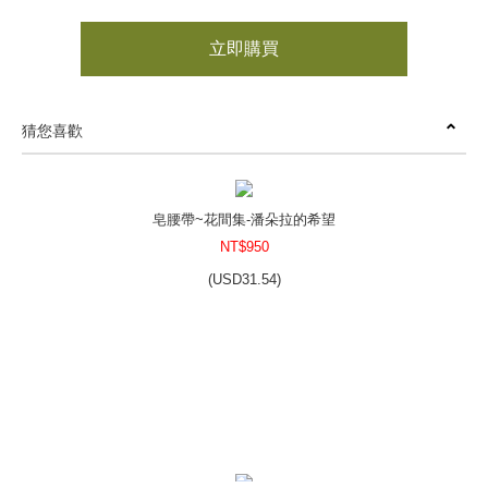
立即購買
猜您喜歡
皂腰帶~花間集-潘朵拉的希望
NT$950
(
USD
31.54)