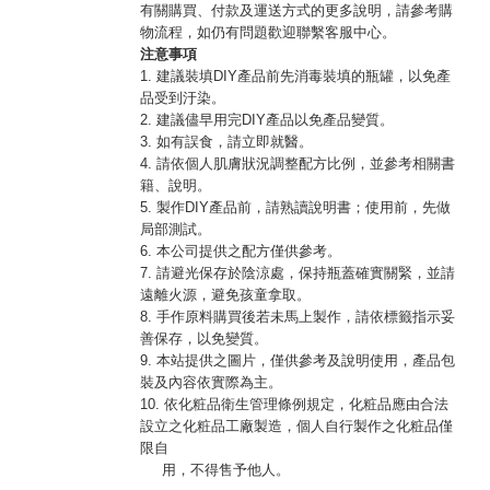
有關購買、付款及運送方式的更多說明，請參考購
物流程，如仍有問題歡迎聯繫客服中心。
注意事項
1. 建議裝填DIY產品前先消毒裝填的瓶罐，以免產
品受到汙染。
2. 建議儘早用完DIY產品以免產品變質。
3. 如有誤食，請立即就醫。
4. 請依個人肌膚狀況調整配方比例，並參考相關書
籍、說明。
5. 製作DIY產品前，請熟讀說明書；使用前，先做
局部測試。
6. 本公司提供之配方僅供參考。
7. 請避光保存於陰涼處，保持瓶蓋確實關緊，並請
遠離火源，避免孩童拿取。
8. 手作原料購買後若未馬上製作，請依標籤指示妥
善保存，以免變質。
9. 本站提供之圖片，僅供參考及說明使用，產品包
裝及內容依實際為主。
10. 依化粧品衛生管理條例規定，化粧品應由合法
設立之化粧品工廠製造，個人自行製作之化粧品僅
限自
用，不得售予他人。