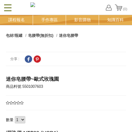
(0)
CLOSE
FB
課程報名
手作專區
影音購物
知識百科
登
入
追
包材/瓶罐
皂腰帶(無折扣)
迷你皂腰帶
蹤
清
單
分享 :
迷你皂腰帶~歐式玫瑰園
商品料號:5501007603
數量