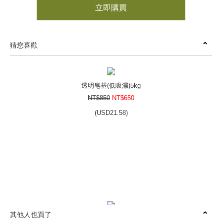
立即購買
猜您喜歡
透明皂基(低吸濕)5kg
NT$850
NT$650
(
USD
21.58)
其他人也買了
無患子皂基5kg