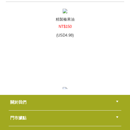
NT$750
NT$750
(
USD
24.9)
精製榛果油
NT$150
(
USD
4.98)
蠶絲蛋白皂基5kg
NT$1400
NT$1400
(
USD
46.48)
氫氧化鈉(微粒狀)
關於我們
NT$80
(
USD
2.66)
公司簡介
品牌故事
最新消息
隱私權聲明
版權聲明
門市據點