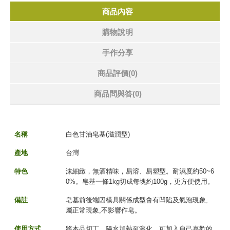
商品內容
購物說明
手作分享
商品評價(0)
商品問與答
(0)
名稱
白色甘油皂基(滋潤型)
產地
台灣
特色
沫細緻，無酒精味，易溶、易塑型。耐濕度約50~6
0%。皂基一條1kg切成每塊約100g，更方便使用。
備註
皂基前後端因模具關係成型會有凹陷及氣泡現象,
屬正常現象,不影響作皂。
使用方式
將本品切丁，隔水加熱至溶化，可加入自己喜歡的