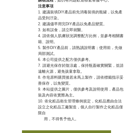
購物流程
，如仍有問題歡迎聯繫客服中心。
注意事項
1. 建議裝填DIY產品前先消毒裝填的瓶罐，以免產
品受到汙染。
2. 建議儘早用完DIY產品以免產品變質。
3. 如有誤食，請立即就醫。
4. 請依個人肌膚狀況調整配方比例，並參考相關書
籍、說明。
5. 製作DIY產品前，請熟讀說明書；使用前，先做
局部測試。
6. 本公司提供之配方僅供參考。
7. 請避光保存於陰涼處，保持瓶蓋確實關緊，並請
遠離火源，避免孩童拿取。
8. 作皂原料購買後若未馬上製作，請依標籤指示妥
善保存，以免變質。
9. 本站提供之圖片，僅供參考及說明使用，產品包
裝及內容依實際為主。
10. 依化粧品衛生管理條例規定，化粧品應由合法
設立之化粧品工廠製造，個人自行製作之化粧品僅
限自
用，不得售予他人。