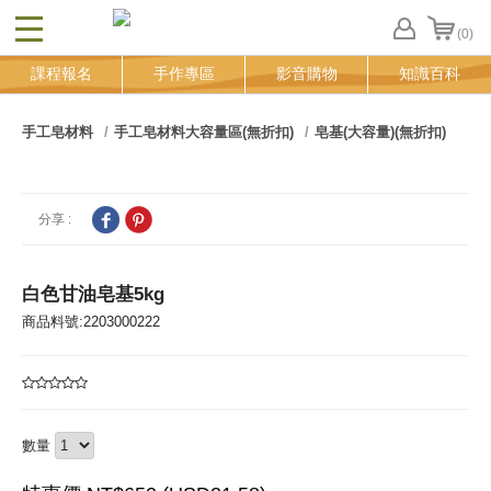
(0)
CLOSE
FB
課程報名
手作專區
影音購物
知識百科
登
入
追
手工皂材料
手工皂材料大容量區(無折扣)
皂基(大容量)(無折扣)
蹤
清
單
分享 :
白色甘油皂基5kg
商品料號:2203000222
數量