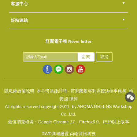
總部
北區
中區
南區
東區
海外
客服中心
會員等級
購物流程
訂單查詢
常見問題
海外訂購流程
連絡我們
下載專區
紅利點數
好站連結
透明甘油皂基5kg
綠界快速刷卡連結
香草工房手工皂粉絲團
LINE@好友招募中
香草皂友分享團
NT$850
NT$650
訂閱電子報 News letter
(
USD
21.58)
甜橙 Orange Oil Sweet
NT$90
訂閱
取消
(
USD
2.99)
隱私權政策說明
本公司法律顧問 - 巨群國際專利商標法律事務所 賴
安國 律師
All rights reserved copyright 2011. by AROMA GREENS Workshop
羊毛脂皂基5kg
Co.,Ltd.
NT$750
NT$750
最佳瀏覽環境：Google Chrome 17、Firefox3.0、IE10以上版本
(
USD
24.9)
透明甘油皂基5kg
RWD商城建置 尚峪資訊科技