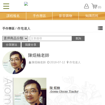
(0)
CLOSE
FB
課程報名
手作專區
影音購物
知識百科
登
入
追
/
作皂達人
手作專區
蹤
清
單
分享辦法
我要分享
陳焜楠老師
陳焜楠老師
2018-07-12
作皂達人