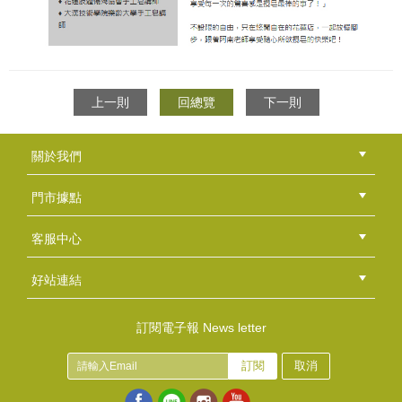
上一則
回總覽
下一則
關於我們
公司簡介
品牌故事
最新消息
隱私權聲明
版權聲明
門市據點
總部
北區
中區
南區
東區
海外
客服中心
會員等級
購物流程
訂單查詢
常見問題
海外訂購流程
連絡我們
下載專區
紅利點數
好站連結
綠界快速刷卡連結
香草工房手工皂粉絲團
LINE@好友招募中
香草皂友分享團
訂閱電子報 News letter
訂閱
取消