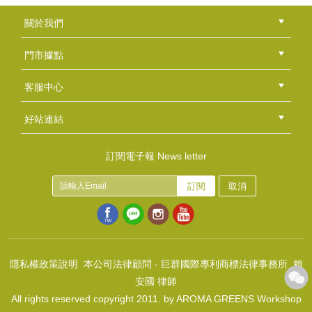
(
USD
8.3)
乳油木果脂(精製)
關於我們
NT$100
公司簡介
品牌故事
最新消息
隱私權聲明
版權聲明
(
USD
3.32)
門市據點
總部
北區
中區
南區
東區
海外
客服中心
會員等級
購物流程
訂單查詢
常見問題
海外訂購流程
連絡我們
下載專區
紅利點數
好站連結
綠界快速刷卡連結
香草工房手工皂粉絲團
LINE@好友招募中
香草皂友分享團
芥花油
訂閱電子報 News letter
NT$150
訂閱
取消
(
USD
4.98)
蓖麻油
NT$190
(
USD
6.31)
隱私權政策說明
本公司法律顧問 - 巨群國際專利商標法律事務所 賴
安國 律師
All rights reserved copyright 2011. by AROMA GREENS Workshop