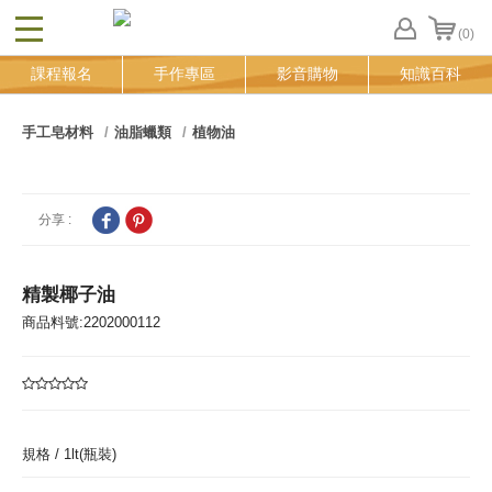
(0)
CLOSE
FB
課程報名
手作專區
影音購物
知識百科
登
入
追
手工皂材料
油脂蠟類
植物油
蹤
清
單
分享 :
精製椰子油
商品料號:2202000112
規格 /
1lt(瓶裝)