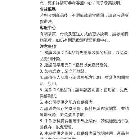
您，更多詳情可參考客服中心 / 電子發票說明。
售後服務
若您收到商品後，有瑕疵或異常問題，請參考退換
貨辦法。
客服中心
有關購買、付款及運送方式的更多說明，請參考購
物流程，如仍有問題歡迎聯繫客服中心。
注意事項
1. 建議裝填DIY產品前先消毒裝填的瓶罐，以免產
品受到汙染。
2. 建議儘早用完DIY產品以免產品變質。
3. 如有誤食，請立即就醫。
4. 請依個人肌膚狀況調整配方比例，並參考相關書
籍、說明。
5. 製作DIY產品前，請熟讀說明書；使用前，先做
局部測試。
6. 本公司提供之配方僅供參考。
7. 請避光保存於陰涼處，保持瓶蓋確實關緊，並請
遠離火源，避免孩童拿取。
8. 手作原料購買後若未馬上製作，請依標籤指示妥
善保存，以免變質。
9. 本站提供之圖片，僅供參考及說明使用，產品包