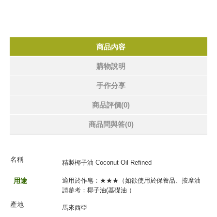
商品內容
購物說明
手作分享
商品評價(0)
商品問與答
(0)
名
稱
精製椰子油 Coconut Oil Refined
用途
適用
於作皂
：
★
★
★
（如欲使用於保養品、按摩油
請參考：
椰子
油(基礎油
）
產地
馬來西亞