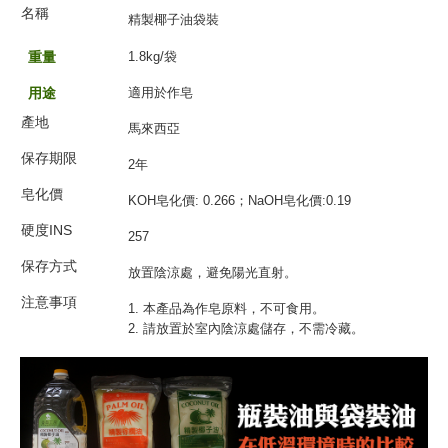
名
稱
精製椰子油
袋裝
重量
1.8kg/袋
用途
適用
於作皂
產地
馬來西亞
保存期限
2年
皂化價
KOH皂化價: 0.266
；
NaOH皂化價:0.19
硬度INS
257
保存方式
放置陰涼處，避免陽光直射
。
注意事項
1. 本產品為作皂原料，不可食用。
2. 請放置於室內陰涼處儲存，不需冷藏。