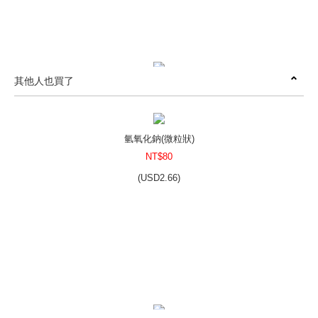
其他人也買了
蓖麻油
NT$190
(
USD
6.31)
氫氧化鈉(微粒狀)
NT$80
(
USD
2.66)
精製紅棕櫚油
NT$250