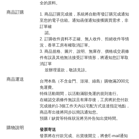
全的原料。
商品訂購
1. 商品訂購完成後，系統將自動寄發訂購完成通知
至您的電子信箱。通知函僅通知接獲購買需求，非
訂單確
認。
2. 訂購收件資料不正確、無人收件、拒絕收件等情
況，香草工房有權取消訂單。
3. 商品規格、圖片、說明、無庫存、價格或交易條
件有誤及其他無法接受訂單情形，將通知您訂單取
消訂單
並辦理退款，敬請見諒。
商品運送
台灣本島（不含金門、澎湖、綠島）購物滿2000元
免運費。
特殊活動期間，以活動滿額免運的規則進行。
在確認交易條件無誤且有庫存後，工房將於您付款
完成後約1-3個工作天內以宅配方式送達指定地點，
商品寄出後將同步以簡訊通知您。
預購 / 缺貨等特殊狀況將另外告知出貨時間。
購物說明
發票寄送
發票將在付款完成、出貨後開立，將會E-mail通知