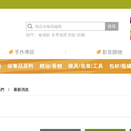
搜尋
熱門：
敏感肌
冬季滋潤
防蚊
防曬
手作專區
影音購物
料
保養品原料
精油/香精
模具/皂章/工具
包材/瓶
/
我們
最新消息