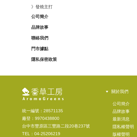
》發燒主打
公司簡介
品牌故事
聯絡我們
門市據點
隱私保密政策
關於我們
公司簡介
統一編號：28571135
品牌故事
廠登：9970438800
最新消息
台中市豐原區三豐路二段20巷237號
隱私權聲明
TEL：04-25206219
版權聲明