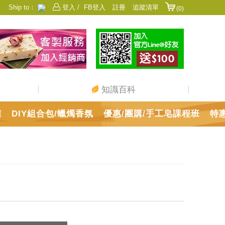
Ship to：
登入 /
FB登入
註冊
追蹤清單
(0)
香港
日本
中國
澳門
美國
新加坡
馬來西亞
台灣
知識百科
罐
DIY組合包/蠟燭香氛
優惠/團購/手工皂課程班
特