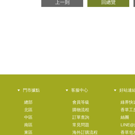
上一則
回總覽
門市據點
客服中心
好站連
總部
會員等級
綠界快
北區
購物流程
香草工
中區
訂單查詢
絲團
南區
常見問題
LINE
東區
海外訂購流程
香草皂