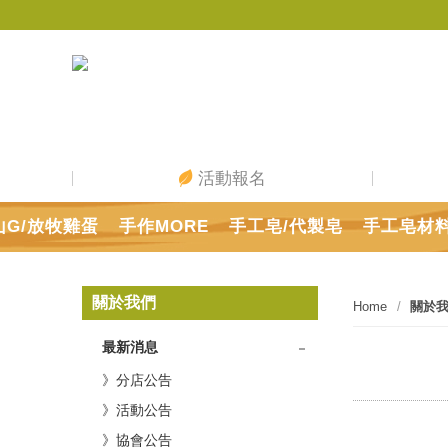
活動報名
山G/放牧雞蛋
手作MORE
手工皂/代製皂
手工皂材
關於我們
Home
關於
最新消息
》分店公告
》活動公告
》協會公告