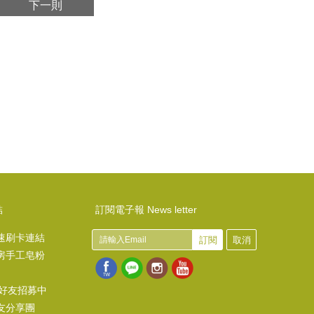
下一則
結
訂閱電子報 News letter
速刷卡連結
訂閱
取消
房手工皂粉
@好友招募中
友分享團