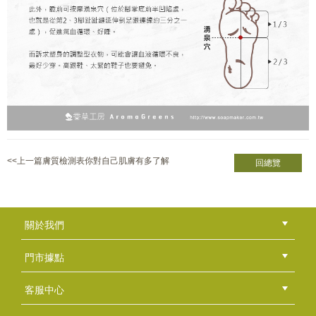
<<上一篇膚質檢測表你對自己肌膚有多了解
回總覽
關於我們
公司簡介
品牌故事
最新消息
隱私權聲明
版權聲明
門市據點
總部
北區
中區
南區
東區
海外
客服中心
會員等級
購物流程
訂單查詢
常見問題
海外訂購流程
連絡我們
下載專區
紅利點數