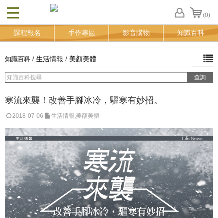
(0)
CLOSE
FB
課程報名
手作專區
影音購物
知識百科
登
入
追
/
生活情報
/
美顏美體
知識百科
蹤
清
單
寒流來襲！改善手腳冰冷，驅寒有妙招。
2018-07-06
生活情報,美顏美體