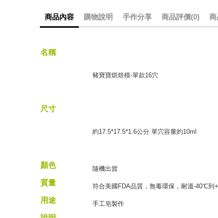
商品內容
購物說明
手作分享
商品評價(0)
商
名稱
豬寶寶烘焙模-單款16穴
尺寸
約17.5*17.5*1.6公分 單穴容量約10ml
顏色
隨機出貨
質量
符合美國FDA品質，無毒環保，耐溫-40℃到+
用途
手工皂製作
說明