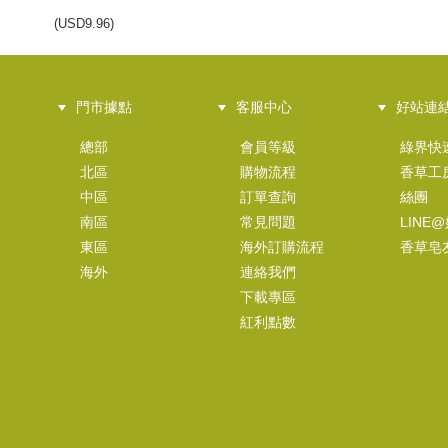
(
USD
9.96)
門市據點
客服中心
好站連
甜杏仁油
總部
會員等級
綠界快
NT$120
北區
購物流程
香草工
(
USD
3.98)
中區
訂單查詢
絲團
南區
常見問題
LINE
東區
海外訂購流程
香草皂
海外
連絡我們
下載專區
精製酪梨油
紅利點數
NT$160
(
USD
5.31)