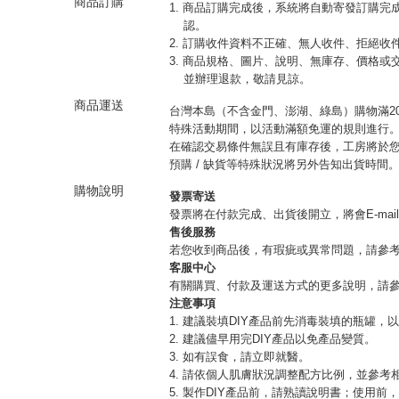
商品訂購
1. 商品訂購完成後，系統將自動寄發訂購
認。
2. 訂購收件資料不正確、無人收件、拒絕
3. 商品規格、圖片、說明、無庫存、價格
並辦理退款，敬請見諒。
商品運送
台灣本島（不含金門、澎湖、綠島）購物滿20
特殊活動期間，以活動滿額免運的規則進行
在確認交易條件無誤且有庫存後，工房將於您
預購 / 缺貨等特殊狀況將另外告知出貨時間
購物說明
發票寄送
發票將在付款完成、出貨後開立，將會E-mai
售後服務
若您收到商品後，有瑕疵或異常問題，請參
客服中心
有關購買、付款及運送方式的更多說明，請
注意事項
1. 建議裝填DIY產品前先消毒裝填的瓶罐，
2. 建議儘早用完DIY產品以免產品變質。
3. 如有誤食，請立即就醫。
4. 請依個人肌膚狀況調整配方比例，並參考
5. 製作DIY產品前，請熟讀說明書；使用前