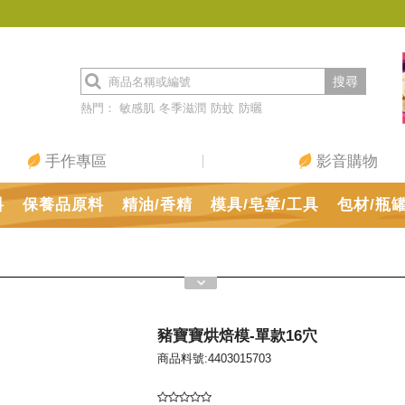
搜尋
熱門：
敏感肌
冬季滋潤
防蚊
防曬
手作專區
影音購物
料
保養品原料
精油/香精
模具/皂章/工具
包材/瓶
豬寶寶烘焙模-單款16穴
商品料號:4403015703