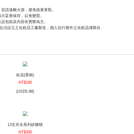
緊，並請遠離火源，避免孩童拿取。
指示妥善保存，以免變質。
，產品包裝及內容依實際為主。
應由合法設立之化粧品工廠製造，個人自行製作之化粧品僅限自
桂花(香精)
NT$180
(
USD
5.98)
12生肖全系列矽膠模
NT$300