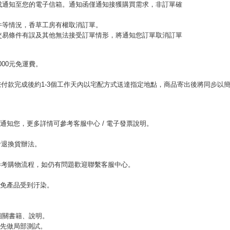
完成通知至您的電子信箱。通知函僅通知接獲購買需求，非訂單確
收件等情況，香草工房有權取消訂單。
或交易條件有誤及其他無法接受訂單情形，將通知您訂單取消訂單
00元免運費。
。
付款完成後約1-3個工作天內以宅配方式送達指定地點，商品寄出後將同步以
。
l通知您，更多詳情可參考客服中心 / 電子發票說明。
考退換貨辦法。
參考購物流程，如仍有問題歡迎聯繫客服中心。
以免產品受到汙染。
相關書籍、說明。
，先做局部測試。