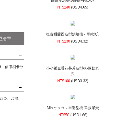
圓柱形烘焙矽膠模-單款8穴
NT$140
(
USD
4.65)
復古甜甜圈造型烘焙模 - 單款8穴
望清單
NT$130
(
USD
4.32)
刷卡、信用刷卡分
小小鬱金香花芬芳造型模-兩款15
穴
NT$100
(
USD
3.32)
西亞、台灣、
Miniㄅㄨㄅㄨ車造型模-單款單穴
NT$50
(
USD
1.66)