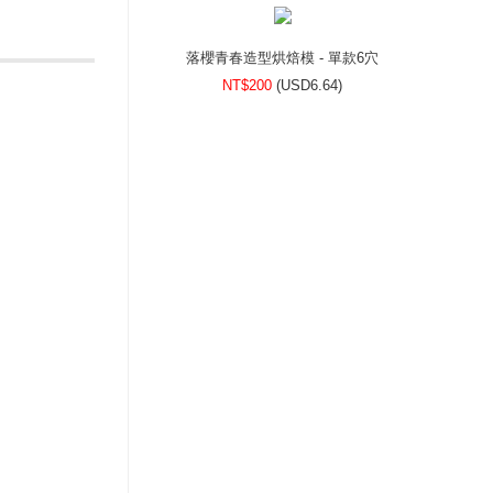
落櫻青春造型烘焙模 - 單款6穴
NT$200
(
USD
6.64)