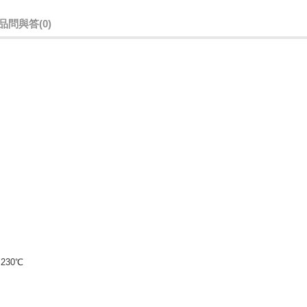
品問與答
(0)
230℃