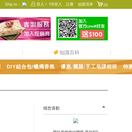
Ship to：
登入 /
FB登入
註冊
追蹤清單
(0)
香港
日本
中國
澳門
美國
新加坡
馬來西亞
台灣
知識百科
罐
DIY組合包/蠟燭香氛
優惠/團購/手工皂課程班
特
猜您喜歡