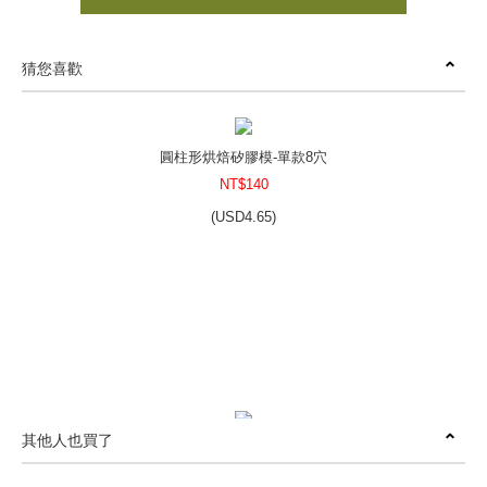
猜您喜歡
圓柱形烘焙矽膠模-單款8穴
NT$140
(
USD
4.65)
其他人也買了
雪花造型矽膠模-單款6穴
NT$225