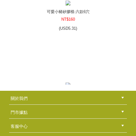
(
USD
7.47)
可愛小豬矽膠模-六款6穴
NT$160
(
USD
5.31)
玫瑰花矽膠模(B款)-單款6穴
NT$140
(
USD
4.65)
雪花造型矽膠模-單款6穴
關於我們
NT$225
公司簡介
品牌故事
最新消息
隱私權聲明
版權聲明
(
USD
7.47)
門市據點
總部
北區
中區
南區
東區
海外
客服中心