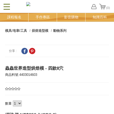
(0)
CLOSE
FB
課程報名
手作專區
影音購物
知識百科
登
入
追
模具/皂章/工具
烘焙造型模
動物系列
蹤
清
單
分享 :
蟲蟲世界造型烘焙模 - 四款8穴
商品料號:4403014603
數量