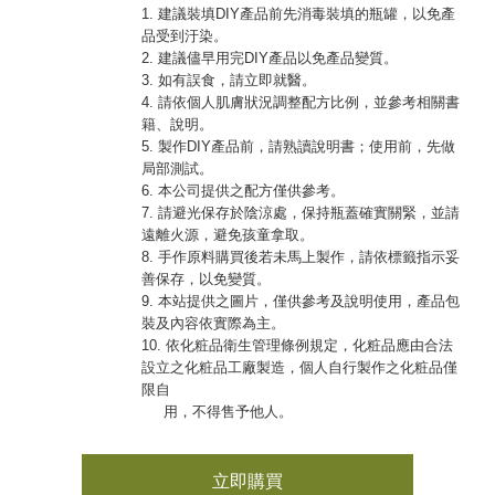
1. 建議裝填DIY產品前先消毒裝填的瓶罐，以免產
品受到汙染。
2. 建議儘早用完DIY產品以免產品變質。
3. 如有誤食，請立即就醫。
4. 請依個人肌膚狀況調整配方比例，並參考相關書
籍、說明。
5. 製作DIY產品前，請熟讀說明書；使用前，先做
局部測試。
6. 本公司提供之配方僅供參考。
7. 請避光保存於陰涼處，保持瓶蓋確實關緊，並請
遠離火源，避免孩童拿取。
8. 手作原料購買後若未馬上製作，請依標籤指示妥
善保存，以免變質。
9. 本站提供之圖片，僅供參考及說明使用，產品包
裝及內容依實際為主。
10. 依化粧品衛生管理條例規定，化粧品應由合法
設立之化粧品工廠製造，個人自行製作之化粧品僅
限自
用，不得售予他人。
立即購買