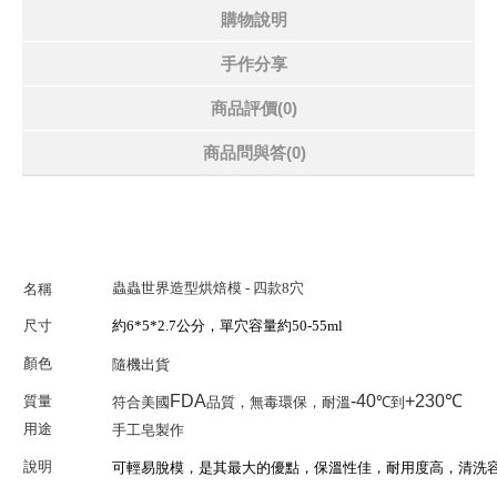
購物說明
手作分享
商品評價(0)
商品問與答
(0)
蟲蟲世界造型烘焙模 - 四款8穴
名稱
尺寸
約6*5*2.7公分，單穴容量約50-55ml
顏色
隨機出貨
FDA
-40
+
230
℃
質量
符合美國
品質，無毒環保，耐溫
℃
到
用途
手工皂製作
說明
可輕易脫模，是其最大的優點，保溫性佳，耐用度高，清洗