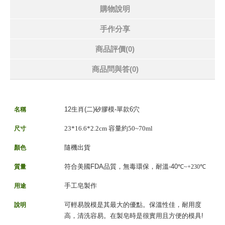
購物說明
手作分享
商品評價(0)
商品問與答
(0)
12生肖(二)矽膠模-單款6穴
名稱
23*16.6*2.2cm 容量約50~70ml
尺寸
隨機出貨
顏色
符合美國FDA品質，無毒環保，耐溫-40
質量
℃~+230
℃
手工皂製作
用途
可輕易脫模是其最大的優點。保溫性佳，耐用度
說明
高，清洗容易。在製皂時是很實用且方便的模具!