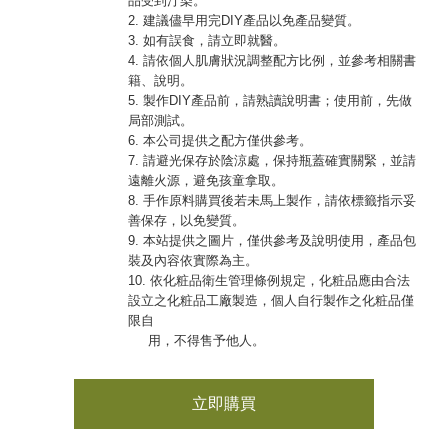
品受到汙染。
2. 建議儘早用完DIY產品以免產品變質。
3. 如有誤食，請立即就醫。
4. 請依個人肌膚狀況調整配方比例，並參考相關書
籍、說明。
5. 製作DIY產品前，請熟讀說明書；使用前，先做
局部測試。
6. 本公司提供之配方僅供參考。
7. 請避光保存於陰涼處，保持瓶蓋確實關緊，並請
遠離火源，避免孩童拿取。
8. 手作原料購買後若未馬上製作，請依標籤指示妥
善保存，以免變質。
9. 本站提供之圖片，僅供參考及說明使用，產品包
裝及內容依實際為主。
10. 依化粧品衛生管理條例規定，化粧品應由合法
設立之化粧品工廠製造，個人自行製作之化粧品僅
限自
用，不得售予他人。
立即購買