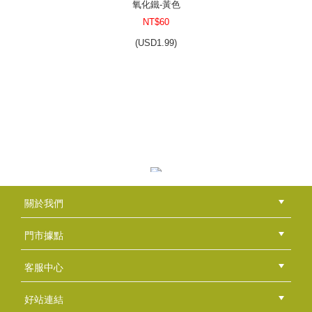
氧化鐵-黃色
NT$60
(
USD
1.99)
橢圓蛋糕造型模-單款8穴
NT$200
(
USD
6.64)
彩色礦泥粉-玫瑰粉紅
關於我們
NT$160
公司簡介
品牌故事
最新消息
隱私權聲明
版權聲明
(
USD
5.31)
門市據點
總部
北區
中區
南區
東區
海外
客服中心
會員等級
購物流程
訂單查詢
常見問題
海外訂購流程
連絡我們
下載專區
紅利點數
好站連結