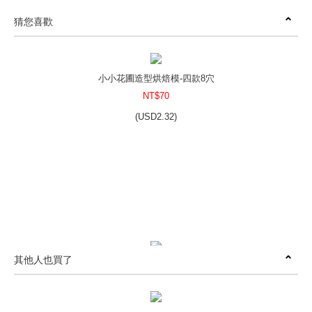
猜您喜歡
小小花圃造型烘焙模-四款8穴
NT$70
(
USD
2.32)
其他人也買了
蟲蟲世界造型烘焙模 - 四款8穴
NT$250
(
USD
8.3)