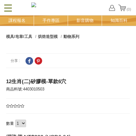
(0)
CLOSE
FB
課程報名
手作專區
影音購物
知識百科
登
入
追
模具/皂章/工具
烘焙造型模
動物系列
蹤
清
單
分享 :
12生肖(二)矽膠模-單款6穴
商品料號:4403010503
數量