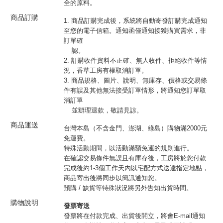
全的原料。
商品訂購
1. 商品訂購完成後，系統將自動寄發訂購完成通知
至您的電子信箱。通知函僅通知接獲購買需求，非
訂單確
認。
2. 訂購收件資料不正確、無人收件、拒絕收件等情
況，香草工房有權取消訂單。
3. 商品規格、圖片、說明、無庫存、價格或交易條
件有誤及其他無法接受訂單情形，將通知您訂單取
消訂單
並辦理退款，敬請見諒。
商品運送
台灣本島（不含金門、澎湖、綠島）購物滿2000元
免運費。
特殊活動期間，以活動滿額免運的規則進行。
在確認交易條件無誤且有庫存後，工房將於您付款
完成後約1-3個工作天內以宅配方式送達指定地點，
商品寄出後將同步以簡訊通知您。
預購 / 缺貨等特殊狀況將另外告知出貨時間。
購物說明
發票寄送
發票將在付款完成、出貨後開立，將會E-mail通知