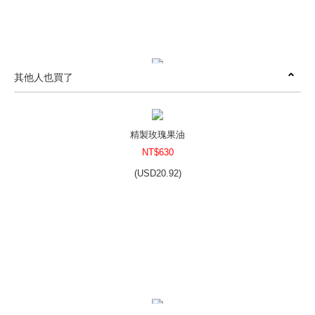
其他人也買了
12星座(二)矽膠模-單款6穴
NT$200
(
USD
6.64)
精製玫瑰果油
NT$630
(
USD
20.92)
小花造型矽膠模-單款單穴
NT$25
(
USD
0.83)