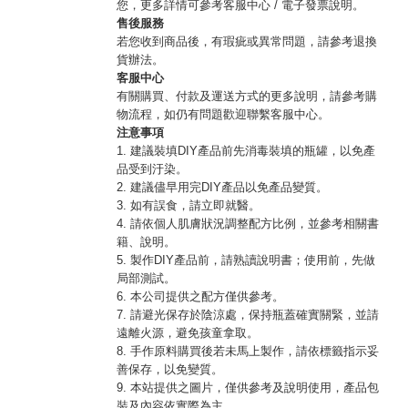
您，更多詳情可參考客服中心 / 電子發票說明。
售後服務
若您收到商品後，有瑕疵或異常問題，請參考退換
貨辦法。
客服中心
有關購買、付款及運送方式的更多說明，請參考購
物流程，如仍有問題歡迎聯繫客服中心。
注意事項
1. 建議裝填DIY產品前先消毒裝填的瓶罐，以免產
品受到汙染。
2. 建議儘早用完DIY產品以免產品變質。
3. 如有誤食，請立即就醫。
4. 請依個人肌膚狀況調整配方比例，並參考相關書
籍、說明。
5. 製作DIY產品前，請熟讀說明書；使用前，先做
局部測試。
6. 本公司提供之配方僅供參考。
7. 請避光保存於陰涼處，保持瓶蓋確實關緊，並請
遠離火源，避免孩童拿取。
8. 手作原料購買後若未馬上製作，請依標籤指示妥
善保存，以免變質。
9. 本站提供之圖片，僅供參考及說明使用，產品包
裝及內容依實際為主。