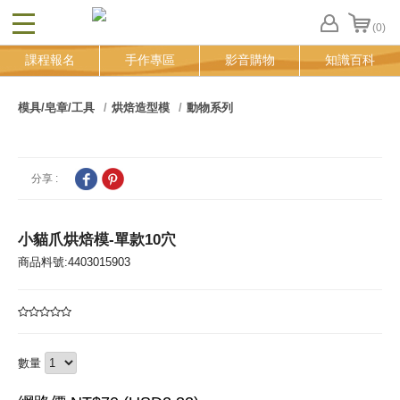
(0)
CLOSE
FB
課程報名
手作專區
影音購物
知識百科
登
入
追
模具/皂章/工具
烘焙造型模
動物系列
蹤
清
單
分享 :
小貓爪烘焙模-單款10穴
商品料號:4403015903
數量