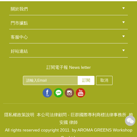
甜點造型矽膠模-八款8穴
關於我們
NT$150
公司簡介
品牌故事
最新消息
隱私權聲明
版權聲明
(
USD
4.98)
門市據點
總部
北區
中區
南區
東區
海外
客服中心
會員等級
購物流程
訂單查詢
常見問題
海外訂購流程
連絡我們
下載專區
紅利點數
好站連結
綠界快速刷卡連結
香草工房手工皂粉絲團
LINE@好友招募中
香草皂友分享團
愛心馬芬杯矽膠模-單款單穴
訂閱電子報 News letter
NT$40
訂閱
取消
(
USD
1.33)
精製椰子油
NT$190
(
USD
6.31)
隱私權政策說明
本公司法律顧問 - 巨群國際專利商標法律事務所 賴
安國 律師
All rights reserved copyright 2011. by AROMA GREENS Workshop