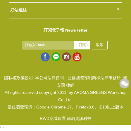
會員等級
購物流程
訂單查詢
常見問題
海外訂購流程
連絡我們
下載專區
紅利點數
好站連結
豬寶寶烘焙模-單款16穴
綠界快速刷卡連結
香草工房手工皂粉絲團
LINE@好友招募中
香草皂友分享團
NT$80
訂閱電子報 News letter
(
USD
2.66)
訂閱
取消
隱私權政策說明
本公司法律顧問 - 巨群國際專利商標法律事務所 賴
安國 律師
All rights reserved copyright 2011. by AROMA GREENS Workshop
華麗教堂矽膠模-單款六穴
Co.,Ltd.
NT$300
最佳瀏覽環境：Google Chrome 17、Firefox3.0、IE10以上版本
(
USD
9.96)
RWD商城建置 尚峪資訊科技
"
"