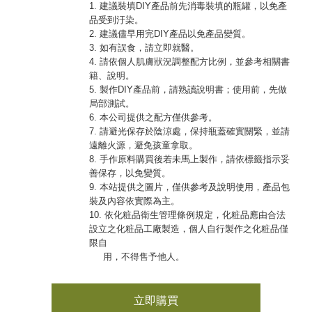
1. 建議裝填DIY產品前先消毒裝填的瓶罐，以免產
品受到汙染。
2. 建議儘早用完DIY產品以免產品變質。
3. 如有誤食，請立即就醫。
4. 請依個人肌膚狀況調整配方比例，並參考相關書
籍、說明。
5. 製作DIY產品前，請熟讀說明書；使用前，先做
局部測試。
6. 本公司提供之配方僅供參考。
7. 請避光保存於陰涼處，保持瓶蓋確實關緊，並請
遠離火源，避免孩童拿取。
8. 手作原料購買後若未馬上製作，請依標籤指示妥
善保存，以免變質。
9. 本站提供之圖片，僅供參考及說明使用，產品包
裝及內容依實際為主。
10. 依化粧品衛生管理條例規定，化粧品應由合法
設立之化粧品工廠製造，個人自行製作之化粧品僅
限自
用，不得售予他人。
立即購買