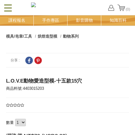
(0)
CLOSE
FB
課程報名
手作專區
影音購物
知識百科
登
入
追
模具/皂章/工具
烘焙造型模
動物系列
蹤
清
單
分享 :
L.O.V.E動物愛造型模-十五款15穴
商品料號:4403015203
數量