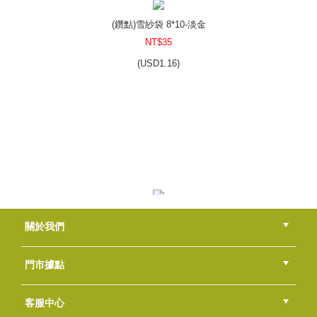
(
USD
6.64)
(鑽點)雪紗袋 8*10-淡金
NT$35
(
USD
1.16)
復古甜甜圈造型烘焙模 - 單款8穴
NT$130
(
USD
4.32)
透明皂基(低吸濕)
關於我們
NT$170
(
USD
5.64)
公司簡介
品牌故事
最新消息
隱私權聲明
版權聲明
門市據點
總部
北區
中區
南區
東區
海外
客服中心