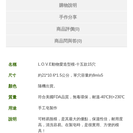
購物說明
手作分享
商品評價(0)
商品問與答
(0)
名
稱
L.O.V.E動物愛造型模-十五款15穴
尺寸
約21*10.6*1.5公分，單穴容量約8ml±5
顏色
隨機出貨。
質量
符合美國FDA品質，無毒環保，耐溫-40℃到+230℃
用途
手工皂製作
說明
可輕易脫模，是其最大的優點，保溫性佳，耐用度
高，清洗容易。在製皂時，是很實用、方便的模
具！