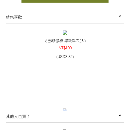
猜您喜歡
方形矽膠模-單款單穴(大)
NT$100
(
USD
3.32)
其他人也買了
12生肖(二)矽膠模-單款6穴
NT$200