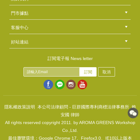
NT$70
公司簡介
品牌故事
最新消息
隱私權聲明
版權聲明
(
USD
2.32)
門市據點
總部
北區
中區
南區
東區
海外
客服中心
會員等級
購物流程
訂單查詢
常見問題
海外訂購流程
連絡我們
下載專區
紅利點數
好站連結
綠界快速刷卡連結
香草工房手工皂粉絲團
LINE@好友招募中
香草皂友分享團
聖誕系列矽膠模-三款8穴
訂閱電子報 News letter
NT$135
訂閱
取消
(
USD
4.48)
透明皂基(低吸濕)
NT$2400
(
USD
79.68)
隱私權政策說明
本公司法律顧問 - 巨群國際專利商標法律事務所 賴
安國 律師
All rights reserved copyright 2011. by AROMA GREENS Workshop
Co.,Ltd.
最佳瀏覽環境：Google Chrome 17、Firefox3.0、IE10以上版本