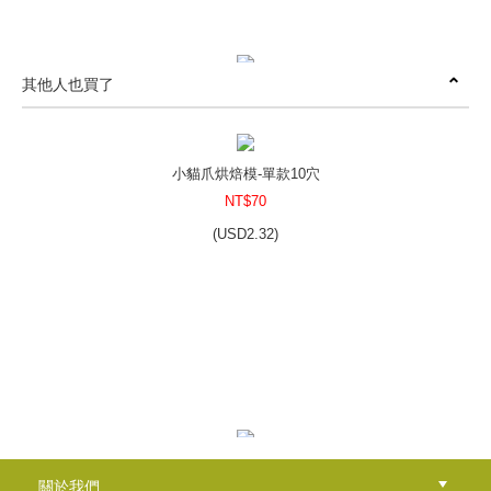
其他人也買了
正方形圓角烘焙矽膠模-單款6穴
NT$160
(
USD
5.31)
小貓爪烘焙模-單款10穴
NT$70
(
USD
2.32)
方形矽膠模-單款單穴(大)
NT$100
(
USD
3.32)
小小花圃造型烘焙模-四款8穴
關於我們