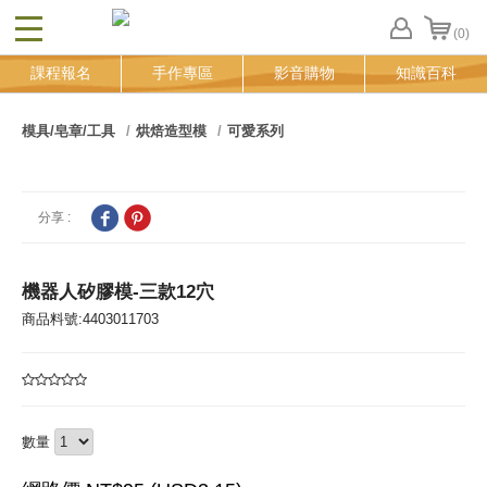
(0)
CLOSE
FB
課程報名
手作專區
影音購物
知識百科
登
入
追
模具/皂章/工具
烘焙造型模
可愛系列
蹤
清
單
分享 :
機器人矽膠模-三款12穴
商品料號:4403011703
數量