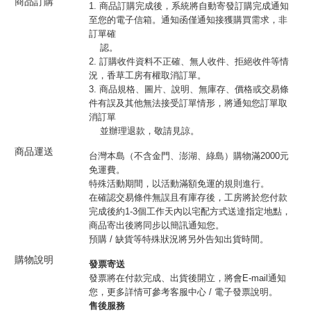
商品訂購
1. 商品訂購完成後，系統將自動寄發訂購完成通知
至您的電子信箱。通知函僅通知接獲購買需求，非
訂單確
認。
2. 訂購收件資料不正確、無人收件、拒絕收件等情
況，香草工房有權取消訂單。
3. 商品規格、圖片、說明、無庫存、價格或交易條
件有誤及其他無法接受訂單情形，將通知您訂單取
消訂單
並辦理退款，敬請見諒。
商品運送
台灣本島（不含金門、澎湖、綠島）購物滿2000元
免運費。
特殊活動期間，以活動滿額免運的規則進行。
在確認交易條件無誤且有庫存後，工房將於您付款
完成後約1-3個工作天內以宅配方式送達指定地點，
商品寄出後將同步以簡訊通知您。
預購 / 缺貨等特殊狀況將另外告知出貨時間。
購物說明
發票寄送
發票將在付款完成、出貨後開立，將會E-mail通知
您，更多詳情可參考客服中心 / 電子發票說明。
售後服務