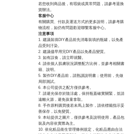
若您收到商品後，有瑕疵或異常問題，請參考退換
貨辦法。
客服中心
有關購買、付款及運送方式的更多說明，請參考購
物流程，如仍有問題歡迎聯繫客服中心。
注意事項
1. 建議裝填DIY產品前先消毒裝填的瓶罐，以免產
品受到汙染。
2. 建議儘早用完DIY產品以免產品變質。
3. 如有誤食，請立即就醫。
4. 請依個人肌膚狀況調整配方比例，並參考相關書
籍、說明。
5. 製作DIY產品前，請熟讀說明書；使用前，先做
局部測試。
6. 本公司提供之配方僅供參考。
7. 請避光保存於陰涼處，保持瓶蓋確實關緊，並請
遠離火源，避免孩童拿取。
8. 手作原料購買後若未馬上製作，請依標籤指示妥
善保存，以免變質。
9. 本站提供之圖片，僅供參考及說明使用，產品包
裝及內容依實際為主。
10. 依化粧品衛生管理條例規定，化粧品應由合法