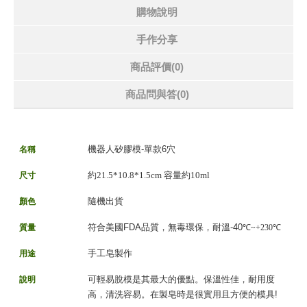
購物說明
手作分享
商品評價(0)
商品問與答
(0)
機器人矽膠模-單款6穴
名稱
約21.5*10.8*1.5cm 容量約10ml
尺寸
隨機出貨
顏色
符合美國FDA品質，無毒環保，耐溫-40
質量
℃~+230
℃
手工皂製作
用途
可輕易脫模是其最大的優點。保溫性佳，耐用度
說明
高，清洗容易。在製皂時是很實用且方便的模具!