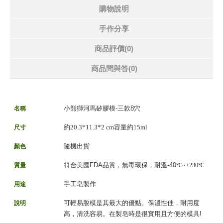
購物說明
手作分享
商品評價(0)
商品問與答
(0)
小熊獅河馬矽膠模-三款8穴
名稱
約20.3*11.3*2 cm容量約15ml
尺寸
隨機出貨
顏色
符合美國FDA品質，無毒環保，耐溫-40
質量
℃~+230
℃
手工皂製作
用途
可輕易脫模是其最大的優點。保溫性佳，耐用度
說明
高，清洗容易。在製皂時是很實用且方便的模具!