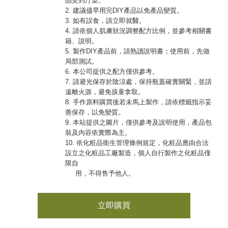
品受到汙染。
2. 建議儘早用完DIY產品以免產品變質。
3. 如有誤食，請立即就醫。
4. 請依個人肌膚狀況調整配方比例，並參考相關書
籍、說明。
5. 製作DIY產品前，請熟讀說明書；使用前，先做
局部測試。
6. 本公司提供之配方僅供參考。
7. 請避光保存於陰涼處，保持瓶蓋確實關緊，並請
遠離火源，避免孩童拿取。
8. 手作原料購買後若未馬上製作，請依標籤指示妥
善保存，以免變質。
9. 本站提供之圖片，僅供參考及說明使用，產品包
裝及內容依實際為主。
10. 依化粧品衛生管理條例規定，化粧品應由合法
設立之化粧品工廠製造，個人自行製作之化粧品僅
限自
用，不得售予他人。
立即購買