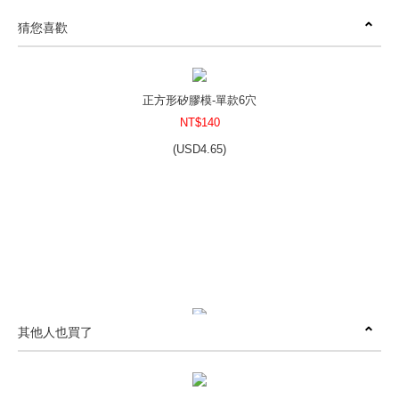
猜您喜歡
正方形矽膠模-單款6穴
NT$140
(
USD
4.65)
其他人也買了
小小花圃造型烘焙模-四款8穴
NT$70
(
USD
2.32)