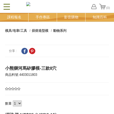
(0)
CLOSE
FB
課程報名
手作專區
影音購物
知識百科
登
入
追
模具/皂章/工具
烘焙造型模
動物系列
蹤
清
單
分享 :
小熊獅河馬矽膠模-三款8穴
商品料號:4403011803
數量