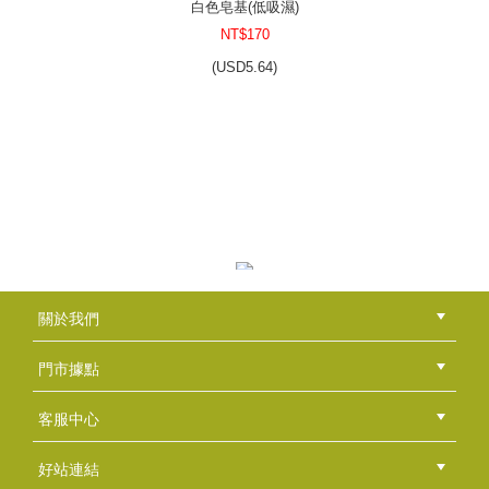
白色皂基(低吸濕)
NT$170
(
USD
5.64)
愛心甜甜圈-單款15穴
NT$105
(
USD
3.49)
透明皂基(低吸濕)
關於我們
NT$170
公司簡介
品牌故事
最新消息
隱私權聲明
版權聲明
(
USD
5.64)
門市據點
總部
北區
中區
南區
東區
海外
客服中心
會員等級
購物流程
訂單查詢
常見問題
海外訂購流程
連絡我們
下載專區
紅利點數
好站連結