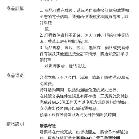
商品訂購
1. 商品訂購完成後，系統將自動寄發訂購完成通知
至您的電子信箱。通知函僅通知接獲購買需求，非
訂單確
認。
2. 訂購收件資料不正確、無人收件、拒絕收件等情
況，香草工房有權取消訂單。
3. 商品規格、圖片、說明、無庫存、價格或交易條
件有誤及其他無法接受訂單情形，將通知您訂單取
消訂單
並辦理退款，敬請見諒。
商品運送
台灣本島（不含金門、澎湖、綠島）購物滿2000元
免運費。
特殊活動期間，以活動滿額免運的規則進行。
在確認交易條件無誤且有庫存後，工房將於您付款
完成後約1-3個工作天內以宅配方式送達指定地點，
商品寄出後將同步以簡訊通知您。
預購 / 缺貨等特殊狀況將另外告知出貨時間。
購物說明
發票寄送
發票將在付款完成、出貨後開立，將會E-mail通知
您，更多詳情可參考
客服中心
/
電子發票說明
。