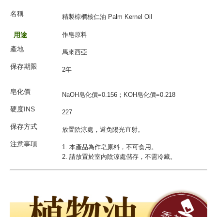
名
稱
精製棕櫚核仁油 Palm Kernel Oil
用途
作皂原料
產地
馬來西亞
保存期限
2年
皂化價
NaOH皂化價=0.156；KOH皂化價=0.218
硬度INS
227
保存方式
放置陰涼處，避免陽光直射。
注意事項
1. 本產品為作皂原料，不可食用。
2. 請放置於室內陰涼處儲存，不需冷藏。