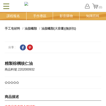
(0)
CLOSE
FB
課程報名
手作專區
影音購物
知識百科
登
入
追
手工皂材料
油脂蠟類
油脂蠟類(大容量)(無折扣)
蹤
清
單
分享 :
精製棕櫚核仁油
商品料號:2202000932
商品描述