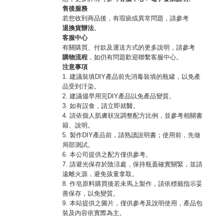
售後服務
若您收到商品後，有瑕疵或異常問題，請參考
退換貨辦法
。
客服中心
有關購買、付款及運送方式的更多說明，請參考
購物流程
，如仍有問題歡迎聯繫客服中心。
注意事項
1. 建議裝填DIY產品前先消毒裝填的瓶罐，以免產
品受到汙染。
2. 建議儘早用完DIY產品以免產品變質。
3. 如有誤食，請立即就醫。
4. 請依個人肌膚狀況調整配方比例，並參考相關書
籍、說明。
5. 製作DIY產品前，請熟讀說明書；使用前，先做
局部測試。
6. 本公司提供之配方僅供參考。
7. 請避光保存於陰涼處，保持瓶蓋確實關緊，並請
遠離火源，避免孩童拿取。
8. 作皂原料購買後若未馬上製作，請依標籤指示妥
善保存，以免變質。
9. 本站提供之圖片，僅供參考及說明使用，產品包
裝及內容依實際為主。