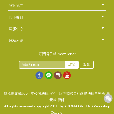
精製棕櫚油
關於我們
NT$1100
公司簡介
品牌故事
最新消息
隱私權聲明
版權聲明
(
USD
36.52)
門市據點
總部
北區
中區
南區
東區
海外
客服中心
會員等級
購物流程
訂單查詢
常見問題
海外訂購流程
連絡我們
下載專區
紅利點數
好站連結
綠界快速刷卡連結
香草工房手工皂粉絲團
LINE@好友招募中
香草皂友分享團
訂閱電子報 News letter
訂閱
取消
乳油木果脂(精製)
NT$100
(
USD
3.32)
隱私權政策說明
本公司法律顧問 - 巨群國際專利商標法律事務所 賴
安國 律師
All rights reserved copyright 2011. by AROMA GREENS Workshop
Co.,Ltd.