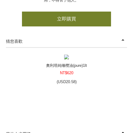
用，不得售予他人。
立即購買
猜您喜歡
奧利塔純橄欖油(pure)1lt
NT$620
(
USD
20.58)