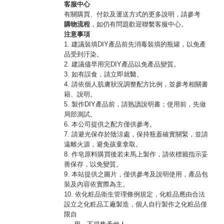
客服中心
有關購買、付款及運送方式的更多說明，請參考
購物流程
，如仍有問題歡迎聯繫客服中心。
注意事項
1. 建議裝填DIY產品前先消毒裝填的瓶罐，以免產
品受到汙染。
2. 建議儘早用完DIY產品以免產品變質。
3. 如有誤食，請立即就醫。
4. 請依個人肌膚狀況調整配方比例，並參考相關書
籍、說明。
5. 製作DIY產品前，請熟讀說明書；使用前，先做
局部測試。
6. 本公司提供之配方僅供參考。
7. 請避光保存於陰涼處，保持瓶蓋確實關緊，並請
遠離火源，避免孩童拿取。
8. 作皂原料購買後若未馬上製作，請依標籤指示妥
善保存，以免變質。
9. 本站提供之圖片，僅供參考及說明使用，產品包
裝及內容依實際為主。
10. 依化粧品衛生管理條例規定，化粧品應由合法
設立之化粧品工廠製造，個人自行製作之化粧品僅
限自