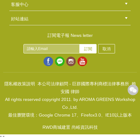
總部
北區
中區
南區
東區
海外
客服中心
會員等級
購物流程
訂單查詢
常見問題
海外訂購流程
連絡我們
下載專區
紅利點數
好站連結
綠界快速刷卡連結
香草工房手工皂粉絲團
LINE@好友招募中
香草皂友分享團
訂閱電子報 News letter
訂閱
取消
奧利塔純橄欖油(pure)1lt
NT$620
(
USD
20.58)
隱私權政策說明
本公司法律顧問 - 巨群國際專利商標法律事務所 賴
安國 律師
All rights reserved copyright 2011. by AROMA GREENS Workshop
Co.,Ltd.
最佳瀏覽環境：Google Chrome 17、Firefox3.0、IE10以上版本
RWD商城建置 尚峪資訊科技
"
"
香草模子~黑桃 紅桃 方塊 梅花 四模一穴