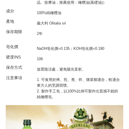
品、按摩油，推薦使用：
橄欖油(基礎油)
）
成分
100%純橄欖油
產地
義大利 Olitalia sri
保存期限
2年
皂化價
NaOH皂化價=0.135；KOH皂化價=0.190
硬度INS
106
保存方式
放置陰涼處，避免陽光直射。
注意事項
1. 可食用於烤、煎、煮、炸、燉菜都適合，較適合
東方人的烹調習慣。
2. 製作手工皂，以100%比例可製作出質感不錯的
純橄欖皂。