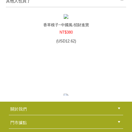
其他人也買了
香草模子~中國風-招財進寶
NT$380
(
USD
12.62)
香草模子~向日葵-日光浴
關於我們
NT$380
公司簡介
品牌故事
最新消息
隱私權聲明
版權聲明
(
USD
12.62)
門市據點