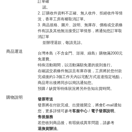
訂單確
認。
2. 訂購收件資料不正確、無人收件、拒絕收件等情
況，香草工房有權取消訂單。
3. 商品規格、圖片、說明、無庫存、價格或交易條
件有誤及其他無法接受訂單情形，將通知您訂單取
消訂單
並辦理退款，敬請見諒。
商品運送
台灣本島（不含金門、澎湖、綠島）購物滿2000元
免運費。
特殊活動期間，以活動滿額免運的規則進行。
在確認交易條件無誤且有庫存後，工房將於您付款
完成後約1-3個工作天內以宅配方式送達指定地點，
商品寄出後將同步以簡訊通知您。
預購 / 缺貨等特殊狀況將另外告知出貨時間。
購物說明
發票寄送
發票將在付款完成、出貨後開立，將會E-mail通知
您，更多詳情可參考
客服中心
/
電子發票說明
。
售後服務
若您收到商品後，有瑕疵或異常問題，請參考
退換貨辦法
。