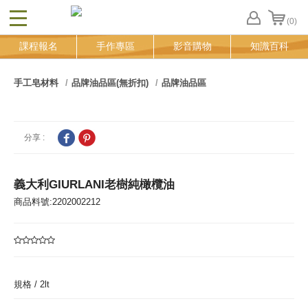
(0)
CLOSE
FB
課程報名
手作專區
影音購物
知識百科
登
入
追
手工皂材料
品牌油品區(無折扣)
品牌油品區
蹤
清
單
分享 :
義大利GIURLANI老樹純橄欖油
商品料號:2202002212
規格 /
2lt