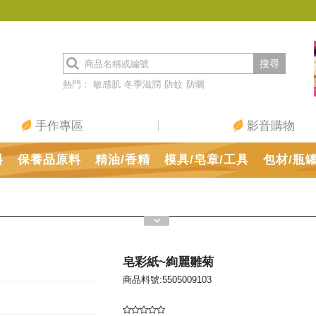
搜尋
熱門：
敏感肌
冬季滋潤
防蚊
防曬
手作專區
影音購物
料
保養品原料
精油/香精
模具/皂章/工具
包材/瓶
皂彩紙~絢麗雛菊
商品料號:5505009103