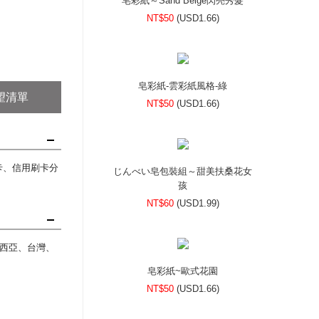
皂彩紙～Sand Beige閃亮秀髮
NT$50
(
USD
1.66)
皂彩紙-雲彩紙風格-綠
望清單
NT$50
(
USD
1.66)
刷卡、信用刷卡分
じんべい皂包裝組～甜美扶桑花女
孩
NT$60
(
USD
1.99)
西亞、台灣、
皂彩紙~歐式花園
NT$50
(
USD
1.66)