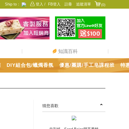
Ship to：
登入 /
FB登入
註冊
追蹤清單
(0)
香港
日本
中國
澳門
美國
新加坡
馬來西亞
台灣
知識百科
罐
DIY組合包/蠟燭香氛
優惠/團購/手工皂課程班
特
猜您喜歡