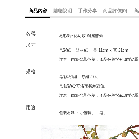
商品內容
購物說明
手作分享
商品評價(0)
商
名稱
皂彩紙~花綻放-絢麗雛菊
尺寸
皂彩紙
道林紙
長
11cm x
寬
21cm
注意：由於螢幕色差，產品色差於
±10
內皆屬
規格
皂彩紙1組，每組20入
皂包彩紙:可沿著折線對位
注意：由於螢幕色差，產品色差於±10內皆屬
用途
包裝材料；可包裝手工皂。