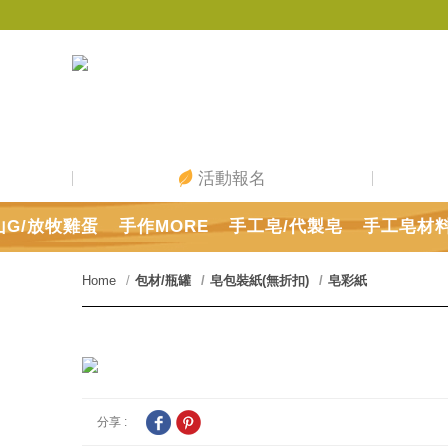
活動報名
山G/放牧雞蛋
手作MORE
手工皂/代製皂
手工皂材
Home
包材/瓶罐
皂包裝紙(無折扣)
皂彩紙
分享 :