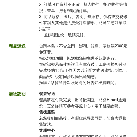
2. 訂購收件資料不正確、無人收件、拒絕收件等情
況，香草工房有權取消訂單。
3. 商品規格、圖片、說明、無庫存、價格或交易條
件有誤及其他無法接受訂單情形，將通知您訂單取
消訂單
並辦理退款，敬請見諒。
商品運送
台灣本島（不含金門、澎湖、綠島）購物滿2000元
免運費。
特殊活動期間，以活動滿額免運的規則進行。
在確認交易條件無誤且有庫存後，工房將於您付款
完成後約1-3個工作天內以宅配方式送達指定地點，
商品寄出後將同步以簡訊通知您。
預購 / 缺貨等特殊狀況將另外告知出貨時間。
購物說明
發票寄送
發票將在付款完成、出貨後開立，將會E-mail通知
您，更多詳情可參考客服中心 / 電子發票說明。
售後服務
若您收到商品後，有瑕疵或異常問題，請參考退換
貨辦法。
客服中心
有關購買、付款及運送方式的更多說明，請參考購