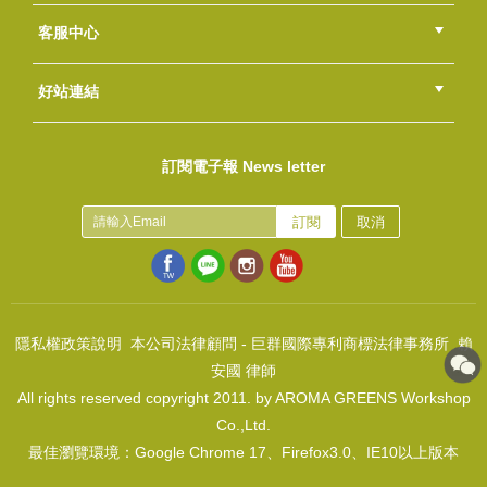
總部
北區
中區
南區
東區
海外
客服中心
會員等級
購物流程
訂單查詢
常見問題
海外訂購流程
連絡我們
下載專區
紅利點數
好站連結
ゆかた皂包裝組～藏在心裡的雛菊
綠界快速刷卡連結
香草工房手工皂粉絲團
LINE@好友招募中
香草皂友分享團
NT$60
訂閱電子報 News letter
(
USD
1.99)
不鏽鋼長柄湯匙
NT$25
訂閱
取消
(
USD
0.83)
隱私權政策說明
本公司法律顧問 - 巨群國際專利商標法律事務所 賴
安國 律師
All rights reserved copyright 2011. by AROMA GREENS Workshop
わふく皂包裝組～永恆守候的堅毅
Co.,Ltd.
NT$60
最佳瀏覽環境：Google Chrome 17、Firefox3.0、IE10以上版本
(
USD
1.99)
圓標空白貼-動感芒果青(20張/組)