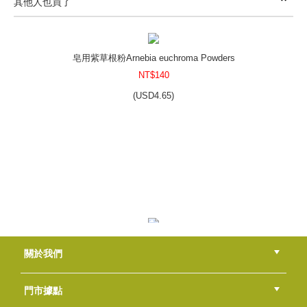
其他人也買了
皂彩紙~蜜戀香橙
NT$50
(
USD
1.66)
皂用紫草根粉Arnebia euchroma Powders
NT$140
(
USD
4.65)
皂彩紙-大理石風格-藍
NT$50
(
USD
1.66)
皂用小卡-典雅之花
關於我們
NT$30
(
USD
1)
公司簡介
品牌故事
最新消息
隱私權聲明
版權聲明
門市據點