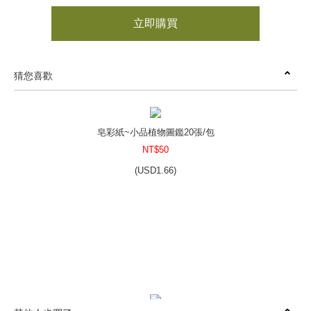
立即購買
猜您喜歡
皂彩紙~小品植物圖鑑20張/包
NT$50
(
USD
1.66)