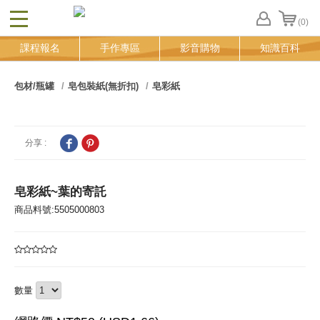
(0)
CLOSE
FB
課程報名
手作專區
影音購物
知識百科
登
入
追
包材/瓶罐
皂包裝紙(無折扣)
皂彩紙
蹤
清
單
分享 :
皂彩紙~葉的寄託
商品料號:5505000803
數量