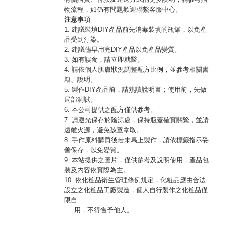
物流程，如仍有問題歡迎聯繫客服中心。
注意事項
1. 建議裝填DIY產品前先消毒裝填的瓶罐，以免產
品受到汙染。
2. 建議儘早用完DIY產品以免產品變質。
3. 如有誤食，請立即就醫。
4. 請依個人肌膚狀況調整配方比例，並參考相關書
籍、說明。
5. 製作DIY產品前，請熟讀說明書；使用前，先做
局部測試。
6. 本公司提供之配方僅供參考。
7. 請避光保存於陰涼處，保持瓶蓋確實關緊，並請
遠離火源，避免孩童拿取。
8. 手作原料購買後若未馬上製作，請依標籤指示妥
善保存，以免變質。
9. 本站提供之圖片，僅供參考及說明使用，產品包
裝及內容依實際為主。
10. 依化粧品衛生管理條例規定，化粧品應由合法
設立之化粧品工廠製造，個人自行製作之化粧品僅
限自
用，不得售予他人。