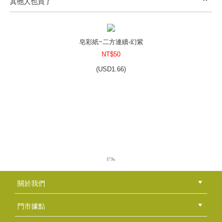
其他人也買了
皂彩紙~二方連續-橘紅
NT$50
(
USD
1.66)
皂彩紙~二方連續-幻紫
NT$50
(
USD
1.66)
皂彩紙~生日快樂-綠
NT$50
(
USD
1.66)
皂彩紙~紫戀繁花
關於我們
NT$50
公司簡介
品牌故事
最新消息
隱私權聲明
版權聲明
(
USD
1.66)
門市據點