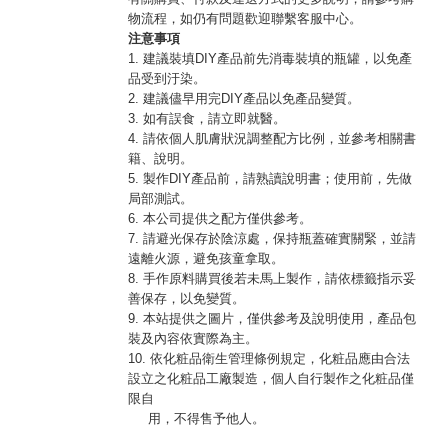
物流程，如仍有問題歡迎聯繫客服中心。
注意事項
1. 建議裝填DIY產品前先消毒裝填的瓶罐，以免產
品受到汙染。
2. 建議儘早用完DIY產品以免產品變質。
3. 如有誤食，請立即就醫。
4. 請依個人肌膚狀況調整配方比例，並參考相關書
籍、說明。
5. 製作DIY產品前，請熟讀說明書；使用前，先做
局部測試。
6. 本公司提供之配方僅供參考。
7. 請避光保存於陰涼處，保持瓶蓋確實關緊，並請
遠離火源，避免孩童拿取。
8. 手作原料購買後若未馬上製作，請依標籤指示妥
善保存，以免變質。
9. 本站提供之圖片，僅供參考及說明使用，產品包
裝及內容依實際為主。
10. 依化粧品衛生管理條例規定，化粧品應由合法
設立之化粧品工廠製造，個人自行製作之化粧品僅
限自
用，不得售予他人。