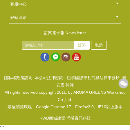
總部
北區
中區
南區
東區
海外
客服中心
會員等級
購物流程
訂單查詢
常見問題
海外訂購流程
連絡我們
下載專區
紅利點數
好站連結
綠界快速刷卡連結
香草工房手工皂粉絲團
LINE@好友招募中
香草皂友分享團
皂包裝組~雲彩紙風格-藍
訂閱電子報 News letter
NT$75
訂閱
取消
(
USD
2.49)
包裝材料組合包~花綻放-歐式花園
NT$140
(
USD
4.65)
隱私權政策說明
本公司法律顧問 - 巨群國際專利商標法律事務所 賴
安國 律師
All rights reserved copyright 2011. by AROMA GREENS Workshop
Co.,Ltd.
最佳瀏覽環境：Google Chrome 17、Firefox3.0、IE10以上版本
皂彩紙~生日快樂-橘
NT$50
RWD商城建置 尚峪資訊科技
(
USD
1.66)
"
"