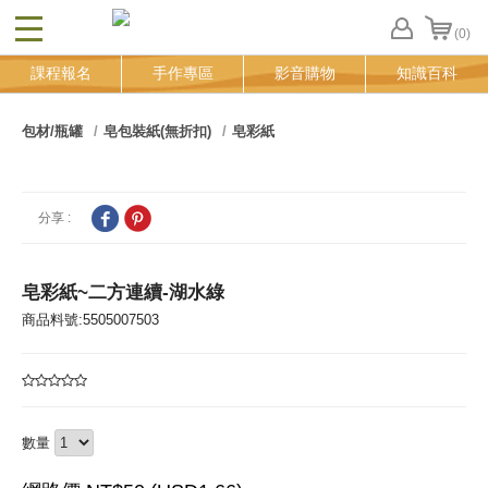
(0)
CLOSE
FB
課程報名
手作專區
影音購物
知識百科
登
入
追
包材/瓶罐
皂包裝紙(無折扣)
皂彩紙
蹤
清
單
分享 :
皂彩紙~二方連續-湖水綠
商品料號:5505007503
數量