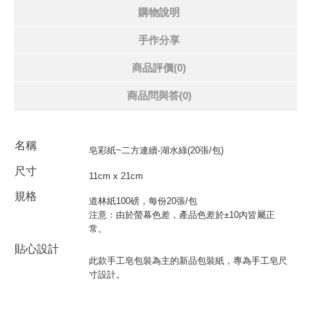
購物說明
手作分享
商品評價(0)
商品問與答
(0)
名稱
皂彩紙~二方連續-湖水綠(20張/包)
尺寸
11cm x 21cm
規格
道林紙100磅，每份20張/包
注意：由於螢幕色差，產品色差於±10內皆屬正
常。
貼心設計
此款手工皂包裝為主的新品包裝紙，專為手工皂尺
寸設計。