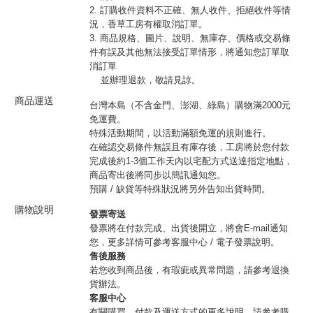
2. 訂購收件資料不正確、無人收件、拒絕收件等情
況，香草工房有權取消訂單。
3. 商品規格、圖片、說明、無庫存、價格或交易條
件有誤及其他無法接受訂單情形，將通知您訂單取
消訂單
並辦理退款，敬請見諒。
商品運送
台灣本島（不含金門、澎湖、綠島）購物滿2000元
免運費。
特殊活動期間，以活動滿額免運的規則進行。
在確認交易條件無誤且有庫存後，工房將於您付款
完成後約1-3個工作天內以宅配方式送達指定地點，
商品寄出後將同步以簡訊通知您。
預購 / 缺貨等特殊狀況將另外告知出貨時間。
購物說明
發票寄送
發票將在付款完成、出貨後開立，將會E-mail通知
您，更多詳情可參考客服中心 / 電子發票說明。
售後服務
若您收到商品後，有瑕疵或異常問題，請參考退換
貨辦法。
客服中心
有關購買、付款及運送方式的更多說明，請參考購