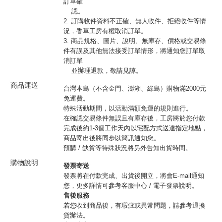
訂單確
認。
2. 訂購收件資料不正確、無人收件、拒絕收件等情
況，香草工房有權取消訂單。
3. 商品規格、圖片、說明、無庫存、價格或交易條
件有誤及其他無法接受訂單情形，將通知您訂單取
消訂單
並辦理退款，敬請見諒。
商品運送
台灣本島（不含金門、澎湖、綠島）購物滿2000元
免運費。
特殊活動期間，以活動滿額免運的規則進行。
在確認交易條件無誤且有庫存後，工房將於您付款
完成後約1-3個工作天內以宅配方式送達指定地點，
商品寄出後將同步以簡訊通知您。
預購 / 缺貨等特殊狀況將另外告知出貨時間。
購物說明
發票寄送
發票將在付款完成、出貨後開立，將會E-mail通知
您，更多詳情可參考客服中心 / 電子發票說明。
售後服務
若您收到商品後，有瑕疵或異常問題，請參考退換
貨辦法。