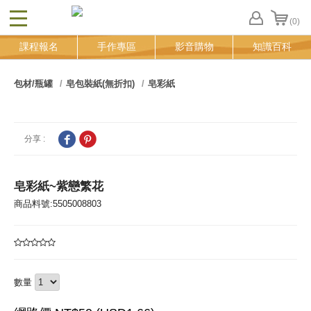
(0)
CLOSE
FB
課程報名
手作專區
影音購物
知識百科
登
入
追
包材/瓶罐
皂包裝紙(無折扣)
皂彩紙
蹤
清
單
分享 :
皂彩紙~紫戀繁花
商品料號:5505008803
數量