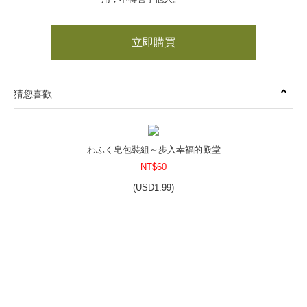
立即購買
猜您喜歡
わふく皂包裝組～步入幸福的殿堂
NT$60
(
USD
1.99)