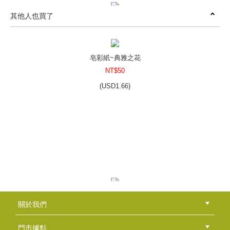
其他人也買了
皂彩紙~花椰菜先生的點點滴滴20張/包
NT$50
(
USD
1.66)
皂彩紙~典雅之花
NT$50
(
USD
1.66)
皂彩紙～洗透透全效皂
NT$50
(
USD
1.66)
精油瓶30ml
關於我們
NT$20
公司簡介
品牌故事
最新消息
隱私權聲明
版權聲明
(
USD
0.66)
門市據點