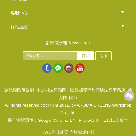
總部
北區
中區
南區
東區
海外
客服中心
會員等級
購物流程
訂單查詢
常見問題
海外訂購流程
連絡我們
下載專區
紅利點數
好站連結
綠界快速刷卡連結
香草工房手工皂粉絲團
LINE@好友招募中
香草皂友分享團
皂彩紙~經典玫瑰
訂閱電子報 News letter
NT$50
訂閱
取消
(
USD
1.66)
天然花蠟護唇膏(天然花草、植物蠟)DIY組合包
NT$160
(
USD
5.31)
隱私權政策說明
本公司法律顧問 - 巨群國際專利商標法律事務所 賴
安國 律師
All rights reserved copyright 2011. by AROMA GREENS Workshop
Co.,Ltd.
最佳瀏覽環境：Google Chrome 17、Firefox3.0、IE10以上版本
皂彩紙~點點霓虹燈20張/包
NT$50
RWD商城建置 尚峪資訊科技