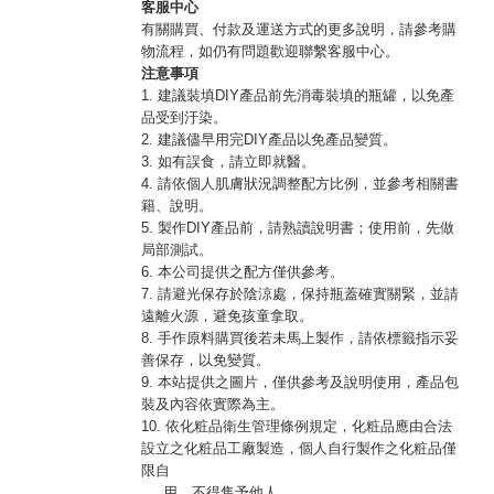
客服中心
有關購買、付款及運送方式的更多說明，請參考購
物流程，如仍有問題歡迎聯繫客服中心。
注意事項
1. 建議裝填DIY產品前先消毒裝填的瓶罐，以免產
品受到汙染。
2. 建議儘早用完DIY產品以免產品變質。
3. 如有誤食，請立即就醫。
4. 請依個人肌膚狀況調整配方比例，並參考相關書
籍、說明。
5. 製作DIY產品前，請熟讀說明書；使用前，先做
局部測試。
6. 本公司提供之配方僅供參考。
7. 請避光保存於陰涼處，保持瓶蓋確實關緊，並請
遠離火源，避免孩童拿取。
8. 手作原料購買後若未馬上製作，請依標籤指示妥
善保存，以免變質。
9. 本站提供之圖片，僅供參考及說明使用，產品包
裝及內容依實際為主。
10. 依化粧品衛生管理條例規定，化粧品應由合法
設立之化粧品工廠製造，個人自行製作之化粧品僅
限自
用，不得售予他人。