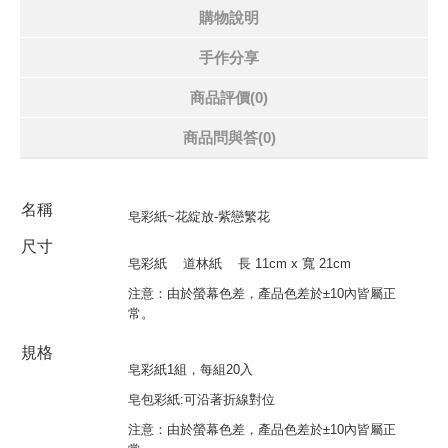
購物說明
手作分享
商品評價(0)
商品問與答
(0)
名稱
皂彩紙~花綻放-紫戀繁花
尺寸
皂彩紙
道林紙
長
11cm x
寬
21cm
注意：由於螢幕色差，產品色差於
±10
內皆屬正
常。
規格
皂彩紙1組，每組20入
皂包彩紙:可沿著折線對位
注意：由於螢幕色差，產品色差於±10內皆屬正