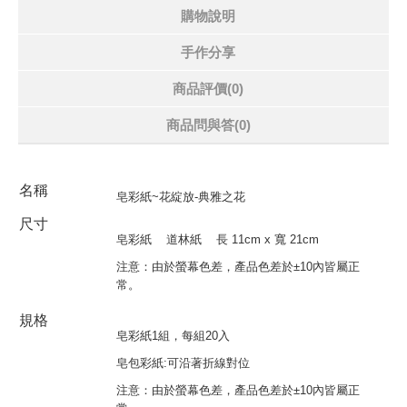
購物說明
手作分享
商品評價(0)
商品問與答
(0)
名稱
皂彩紙~花綻放-典雅之花
尺寸
皂彩紙
道林紙
長
11cm x
寬
21cm
注意：由於螢幕色差，產品色差於
±10
內皆屬正
常。
規格
皂彩紙1組，每組20入
皂包彩紙:可沿著折線對位
注意：由於螢幕色差，產品色差於±10內皆屬正