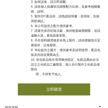
3. 如有誤食，請立即就醫。
4. 請依個人肌膚狀況調整配方比例，並參考相關書
籍、說明。
5. 製作DIY產品前，請熟讀說明書；使用前，先做
局部測試。
6. 本公司提供之配方僅供參考。
7. 請避光保存於陰涼處，保持瓶蓋確實關緊，並請
遠離火源，避免孩童拿取。
8. 手作原料購買後若未馬上製作，請依標籤指示妥
善保存，以免變質。
9. 本站提供之圖片，僅供參考及說明使用，產品包
裝及內容依實際為主。
10. 依化粧品衛生管理條例規定，化粧品應由合法
設立之化粧品工廠製造，個人自行製作之化粧品僅
限自
用，不得售予他人。
立即購買
猜您喜歡