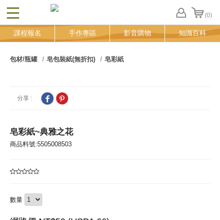
(0)
CLOSE
FB
課程報名
手作專區
影音購物
知識百科
登
入
追
包材/瓶罐
皂包裝紙(無折扣)
皂彩紙
蹤
清
單
分享 :
皂彩紙~典雅之花
商品料號:5505008503
數量