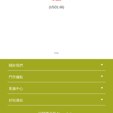
(
USD
1.66)
皂彩紙-雲彩紙風格-黃
NT$50
(
USD
1.66)
原木晾皂架(小)
關於我們
NT$300
公司簡介
品牌故事
最新消息
隱私權聲明
版權聲明
(
USD
9.96)
門市據點
總部
北區
中區
南區
東區
海外
客服中心
會員等級
購物流程
訂單查詢
常見問題
海外訂購流程
連絡我們
下載專區
紅利點數
好站連結
綠界快速刷卡連結
香草工房手工皂粉絲團
LINE@好友招募中
香草皂友分享團
皂彩紙~尊爵薔薇