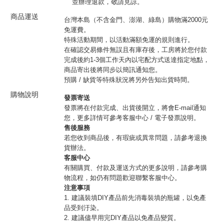
並辦理退款，敬請見諒。
商品運送
台灣本島（不含金門、澎湖、綠島）購物滿2000元
免運費。
特殊活動期間，以活動滿額免運的規則進行。
在確認交易條件無誤且有庫存後，工房將於您付款
完成後約1-3個工作天內以宅配方式送達指定地點，
商品寄出後將同步以簡訊通知您。
預購 / 缺貨等特殊狀況將另外告知出貨時間。
購物說明
發票寄送
發票將在付款完成、出貨後開立，將會E-mail通知
您，更多詳情可參考客服中心 / 電子發票說明。
售後服務
若您收到商品後，有瑕疵或異常問題，請參考退換
貨辦法。
客服中心
有關購買、付款及運送方式的更多說明，請參考購
物流程，如仍有問題歡迎聯繫客服中心。
注意事項
1. 建議裝填DIY產品前先消毒裝填的瓶罐，以免產
品受到汙染。
2. 建議儘早用完DIY產品以免產品變質。