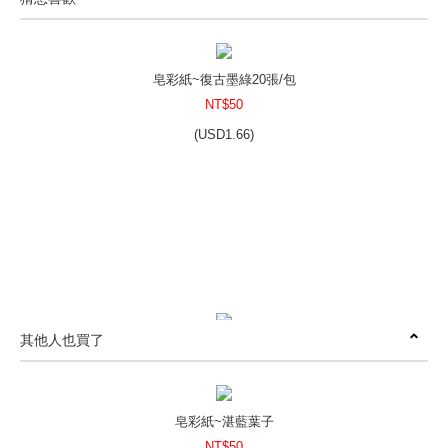
皂彩紙~復古墨綠20張/包
NT$50
(
USD
1.66)
其他人也買了
皂彩紙-雲彩紙風格-藍
NT$50
(
USD
1.66)
皂彩紙~湛藍葉子
NT$50