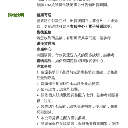
預購 / 缺貨等特殊狀況將另外告知出貨時間。
購物說明
發票寄送
發票將在付款完成、出貨後開立，將會E-mail通知
您，更多詳情可參考
客服中心
/
電子發票說明
。
售後服務
若您收到商品後，有瑕疵或異常問題，請參考
退換貨辦法
。
客服中心
有關購買、付款及運送方式的更多說明，請參考
購物流程
，如仍有問題歡迎聯繫客服中心。
注意事項
1. 建議裝填DIY產品前先消毒裝填的瓶罐，以免產
品受到汙染。
2. 建議儘早用完DIY產品以免產品變質。
3. 如有誤食，請立即就醫。
4. 請依個人肌膚狀況調整配方比例，並參考相關書
籍、說明。
5. 製作DIY產品前，請熟讀說明書；使用前，先做
局部測試。
6. 本公司提供之配方僅供參考。
7. 請避光保存於陰涼處，保持瓶蓋確實關緊，並請