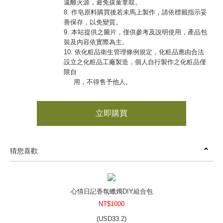
遠離火源，避免孩童拿取。
8. 作皂原料購買後若未馬上製作，請依標籤指示妥
善保存，以免變質。
9. 本站提供之圖片，僅供參考及說明使用，產品包
裝及內容依實際為主。
10. 依化粧品衛生管理條例規定，化粧品應由合法
設立之化粧品工廠製造，個人自行製作之化粧品僅
限自
用，不得售予他人。
立即購買
猜您喜歡
心情日記香氛蠟燭DIY組合包
NT$1000
(
USD
33.2)