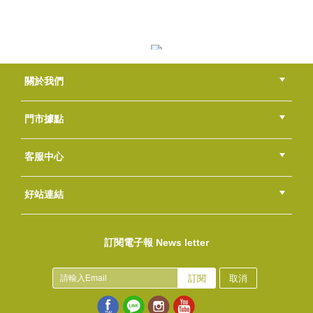
月光星空-香氛蠟燭DIY組合包-A
NT$700
(
USD
23.24)
精製棕櫚油
關於我們
NT$120
(
USD
3.98)
公司簡介
品牌故事
最新消息
隱私權聲明
版權聲明
門市據點
總部
北區
中區
南區
東區
海外
客服中心
會員等級
購物流程
訂單查詢
常見問題
海外訂購流程
連絡我們
下載專區
紅利點數
好站連結
驅蚊液DIY組合包
綠界快速刷卡連結
香草工房手工皂粉絲團
LINE@好友招募中
香草皂友分享團
NT$750
訂閱電子報 News letter
(
USD
24.9)
精製椰子油
NT$190
訂閱
取消
(
USD
6.31)