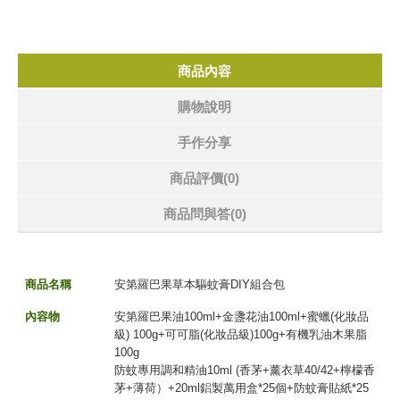
商品內容
購物說明
手作分享
商品評價(0)
商品問與答
(0)
商品名稱
安第羅巴果草本驅蚊膏DIY組合包
內容物
安第羅巴果油100ml+金盞花油100ml+蜜蠟(化妝品
級) 100g+可可脂(化妝品級)100g+有機乳油木果脂
100g
防蚊專用調和精油10ml (香茅+薰衣草40/42+檸檬香
茅+薄荷）+20ml鋁製萬用盒*25個+防蚊膏貼紙*25