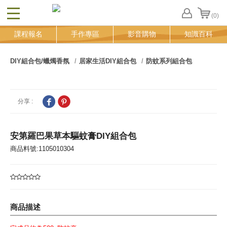
(0)
CLOSE
FB
課程報名
手作專區
影音購物
知識百科
登
入
追
DIY組合包/蠟燭香氛
居家生活DIY組合包
防蚊系列組合包
蹤
清
單
分享 :
安第羅巴果草本驅蚊膏DIY組合包
商品料號:1105010304
商品描述