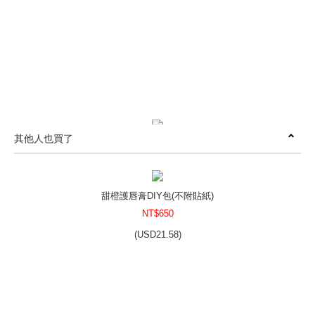
其他人也買了
乾洗手DIY組合包-鋁製噴瓶100ml(三入)
NT$260
(
USD
8.63)
甜橙護唇膏DIY包(不附貼紙)
NT$650
(
USD
21.58)