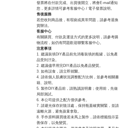
發票將在付款完成、出貨後開立，將會E-mail通知
您，更多詳情可參考客服中心 / 電子發票說明。
售後服務
若您收到商品後，有瑕疵或異常問題，請參考退換
貨辦法。
客服中心
有關購買、付款及運送方式的更多說明，請參考購
物流程，如仍有問題歡迎聯繫客服中心。
注意事項
1. 建議裝填DIY產品前先消毒裝填的瓶罐，以免產
品受到汙染。
2. 建議儘早用完DIY產品以免產品變質。
3. 如有誤食，請立即就醫。
4. 請依個人肌膚狀況調整配方比例，並參考相關書
籍、說明。
5. 製作DIY產品前，請熟讀說明書；使用前，先做
局部測試。
6. 本公司提供之配方僅供參考。
7. 請避光保存於陰涼處，保持瓶蓋確實關緊，並請
遠離火源，避免孩童拿取。
8. 手作原料購買後若未馬上製作，請依標籤指示妥
善保存，以免變質。