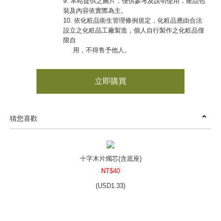
9. 本站提供之圖片，僅供參考及說明使用，產品包
裝及內容依實際為主。
10. 依化粧品衛生管理條例規定，化粧品應由合法
設立之化粧品工廠製造，個人自行製作之化粧品僅
限自
用，不得售予他人。
立即購買
猜您喜歡
十字木片燭芯(含底座)
NT$40
(
USD
1.33)