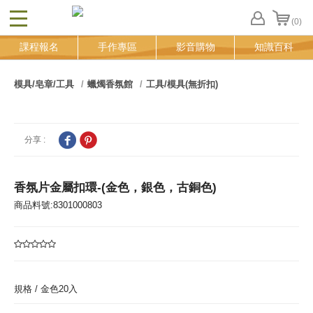
(0)
CLOSE
FB
課程報名
手作專區
影音購物
知識百科
登
入
追
模具/皂章/工具
蠟燭香氛館
工具/模具(無折扣)
蹤
清
單
分享 :
香氛片金屬扣環-(金色，銀色，古銅色)
商品料號:8301000803
規格 /
金色20入