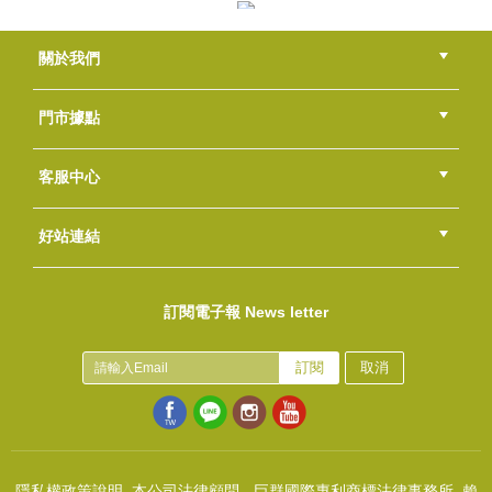
(
USD
2.32)
透明貼紙~清新海洋風
關於我們
NT$50
(
USD
1.66)
公司簡介
品牌故事
最新消息
隱私權聲明
版權聲明
門市據點
總部
北區
中區
南區
東區
海外
客服中心
會員等級
購物流程
訂單查詢
常見問題
海外訂購流程
連絡我們
下載專區
紅利點數
好站連結
滅燭罩
綠界快速刷卡連結
香草工房手工皂粉絲團
LINE@好友招募中
香草皂友分享團
NT$300
訂閱電子報 News letter
(
USD
9.96)
透明貼紙~祕密花園
NT$50
訂閱
取消
(
USD
1.66)
隱私權政策說明
本公司法律顧問 - 巨群國際專利商標法律事務所 賴