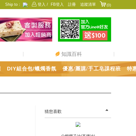
Ship to：
登入 /
FB登入
註冊
追蹤清單
(0)
香港
日本
中國
澳門
美國
新加坡
馬來西亞
台灣
知識百科
罐
DIY組合包/蠟燭香氛
優惠/團購/手工皂課程班
特
猜您喜歡