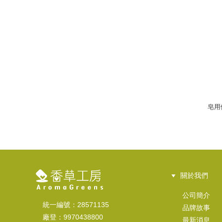
皂用備
關於我們
公司簡介
統一編號：28571135
品牌故事
廠登：9970438800
最新消息