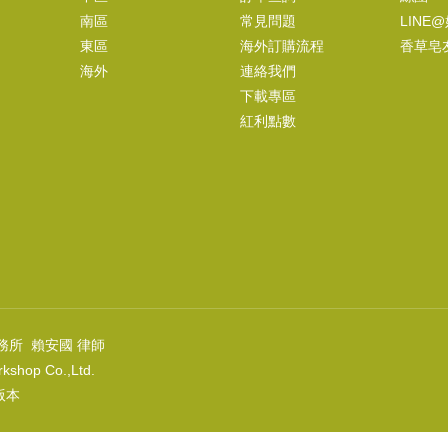
南區
常見問題
LINE
東區
海外訂購流程
香草皂
海外
連絡我們
下載專區
甜杏仁油
紅利點數
NT$120
(
USD
3.98)
務所 賴安國 律師
kshop Co.,Ltd.
上版本