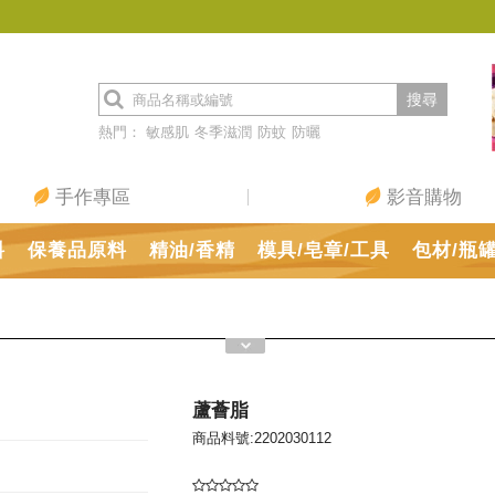
搜尋
熱門：
敏感肌
冬季滋潤
防蚊
防曬
手作專區
影音購物
料
保養品原料
精油/香精
模具/皂章/工具
包材/瓶
蘆薈脂
商品料號:2202030112