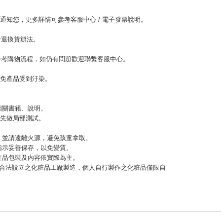
l通知您，更多詳情可參考客服中心 / 電子發票說明。
考退換貨辦法。
參考購物流程，如仍有問題歡迎聯繫客服中心。
以免產品受到汙染。
相關書籍、說明。
，先做局部測試。
緊，並請遠離火源，避免孩童拿取。
指示妥善保存，以免變質。
，產品包裝及內容依實際為主。
應由合法設立之化粧品工廠製造，個人自行製作之化粧品僅限自