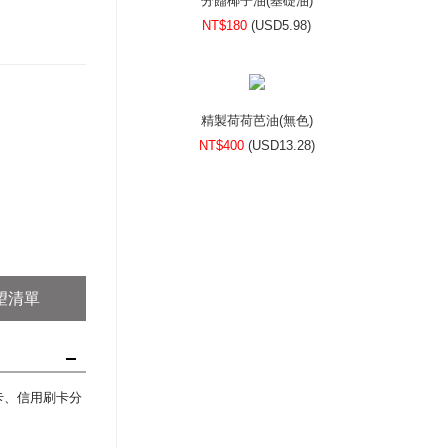
分餾椰子油(基礎油)
NT$180
(
USD
5.98)
精製荷荷芭油(無色)
NT$400
(
USD
13.28)
望清單
刷卡、信用刷卡分