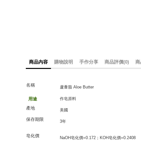
商品內容
購物說明
手作分享
商品評價(0)
商
名
稱
蘆薈脂 Aloe Butter
用途
作皂原料
產地
美國
保存期限
3年
皂化價
NaOH皂化價=0.172；KOH皂化價=0.2408