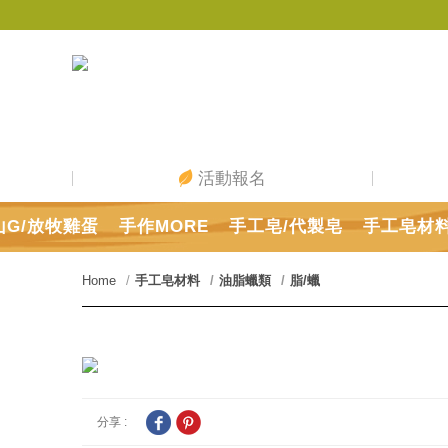
活動報名
山G/放牧雞蛋
手作MORE
手工皂/代製皂
手工皂材
Home
手工皂材料
油脂蠟類
脂/蠟
分享 :