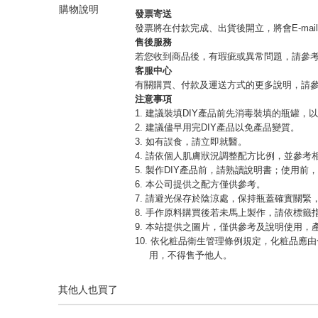
購物說明
發票寄送
發票將在付款完成、出貨後開立，將會E-mai
售後服務
若您收到商品後，有瑕疵或異常問題，請參
客服中心
有關購買、付款及運送方式的更多說明，請
注意事項
1. 建議裝填DIY產品前先消毒裝填的瓶罐，
2. 建議儘早用完DIY產品以免產品變質。
3. 如有誤食，請立即就醫。
4. 請依個人肌膚狀況調整配方比例，並參考
5. 製作DIY產品前，請熟讀說明書；使用前
6. 本公司提供之配方僅供參考。
7. 請避光保存於陰涼處，保持瓶蓋確實關
8. 手作原料購買後若未馬上製作，請依標籤
9. 本站提供之圖片，僅供參考及說明使用
10. 依化粧品衛生管理條例規定，化粧品
用，不得售予他人。
其他人也買了