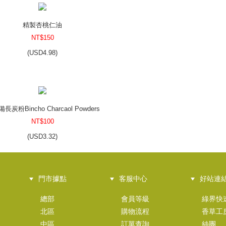
精製杏桃仁油
NT$150
(
USD
4.98)
長炭粉Bincho Charcaol Powders
NT$100
(
USD
3.32)
門市據點
客服中心
好站連
天然蜜蠟(白)
總部
會員等級
綠界快
NT$160
北區
購物流程
香草工
(
USD
5.31)
中區
訂單查詢
絲團