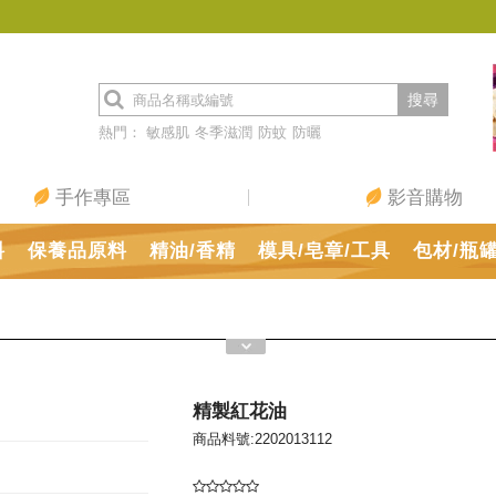
搜尋
熱門：
敏感肌
冬季滋潤
防蚊
防曬
手作專區
影音購物
料
保養品原料
精油/香精
模具/皂章/工具
包材/瓶
精製紅花油
商品料號:2202013112