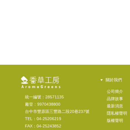
關於我們
公司簡介
統一編號：28571135
品牌故事
廠登：9970438800
最新消息
台中市豐原區三豐路二段20巷237號
隱私權聲明
TEL：04-25206219
版權聲明
FAX：04-25243852