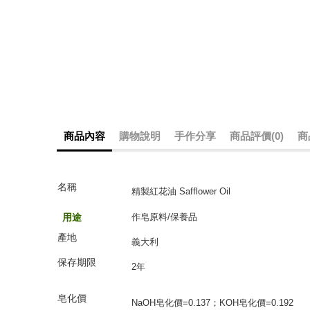
商品內容
購物說明
手作分享
商品評價(0)
商
名
稱
精製紅花油 Safflower Oil
用途
作皂原料/保養品
產地
義大利
保存期限
2年
皂化價
NaOH皂化價=0.137；KOH皂化價=0.192