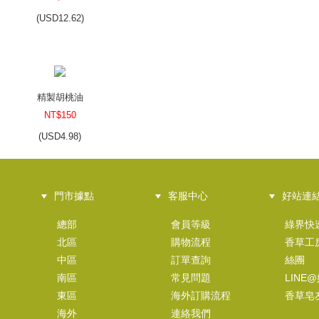
(
USD
12.62)
精製胡桃油
NT$150
(
USD
4.98)
門市據點
客服中心
好站連
總部
會員等級
綠界快
北區
購物流程
香草工
中區
訂單查詢
絲團
南區
常見問題
LINE
東區
海外訂購流程
香草皂
海外
連絡我們