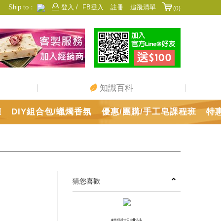
Ship to：
登入 /
FB登入
註冊
追蹤清單
(0)
香港
日本
中國
澳門
美國
新加坡
馬來西亞
台灣
知識百科
罐
DIY組合包/蠟燭香氛
優惠/團購/手工皂課程班
特
猜您喜歡