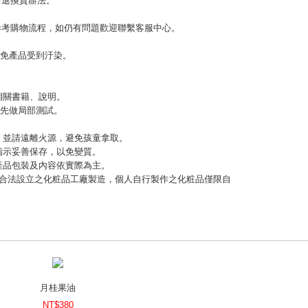
考退換貨辦法。
參考購物流程，如仍有問題歡迎聯繫客服中心。
以免產品受到汙染。
相關書籍、說明。
，先做局部測試。
緊，並請遠離火源，避免孩童拿取。
指示妥善保存，以免變質。
，產品包裝及內容依實際為主。
應由合法設立之化粧品工廠製造，個人自行製作之化粧品僅限自
月桂果油
NT$380