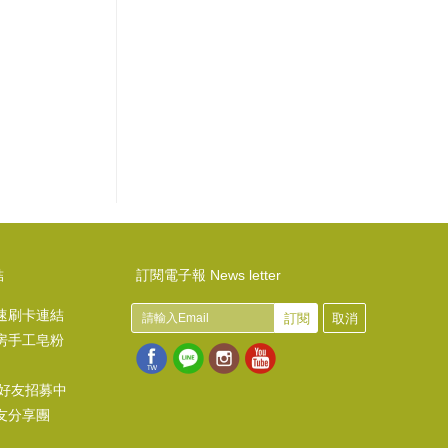
結
訂閱電子報 News letter
速刷卡連結
訂閱
取消
房手工皂粉
@好友招募中
友分享團