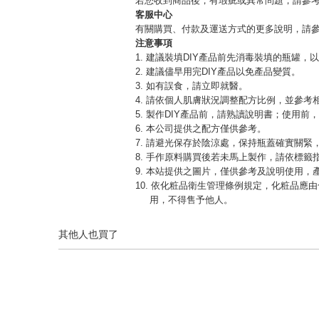
若您收到商品後，有瑕疵或異常問題，請參
客服中心
有關購買、付款及運送方式的更多說明，請
注意事項
1. 建議裝填DIY產品前先消毒裝填的瓶罐，
2. 建議儘早用完DIY產品以免產品變質。
3. 如有誤食，請立即就醫。
4. 請依個人肌膚狀況調整配方比例，並參考
5. 製作DIY產品前，請熟讀說明書；使用前
6. 本公司提供之配方僅供參考。
7. 請避光保存於陰涼處，保持瓶蓋確實關
8. 手作原料購買後若未馬上製作，請依標籤
9. 本站提供之圖片，僅供參考及說明使用
10. 依化粧品衛生管理條例規定，化粧品
用，不得售予他人。
其他人也買了