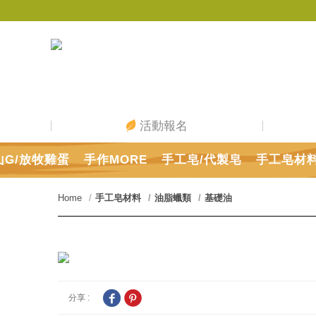
活動報名
山G/放牧雞蛋
手作MORE
手工皂/代製皂
手工皂材
Home
手工皂材料
油脂蠟類
基礎油
分享 :