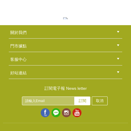
甜杏仁油
NT$120
(
USD
3.98)
蓖麻油
關於我們
NT$190
公司簡介
品牌故事
最新消息
隱私權聲明
版權聲明
(
USD
6.31)
門市據點
總部
北區
中區
南區
東區
海外
客服中心
會員等級
購物流程
訂單查詢
常見問題
海外訂購流程
連絡我們
下載專區
紅利點數
好站連結
綠界快速刷卡連結
香草工房手工皂粉絲團
LINE@好友招募中
香草皂友分享團
玫瑰花蠟
訂閱電子報 News letter
NT$280
訂閱
取消
(
USD
9.3)
精製棕櫚油
NT$120
(
USD
3.98)