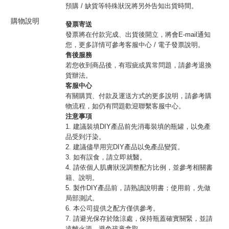
預購 / 缺貨等特殊狀況將另外告知出貨時間。
購物說明
發票寄送
發票將在付款完成、出貨後開立，將會E-mail通知
您，更多詳情可參考客服中心 / 電子發票說明。
售後服務
若您收到商品後，有瑕疵或異常問題，請參考退換
貨辦法。
客服中心
有關購買、付款及運送方式的更多說明，請參考購
物流程，如仍有問題歡迎聯繫客服中心。
注意事項
1. 建議裝填DIY產品前先消毒裝填的瓶罐，以免產
品受到汙染。
2. 建議儘早用完DIY產品以免產品變質。
3. 如有誤食，請立即就醫。
4. 請依個人肌膚狀況調整配方比例，並參考相關書
籍、說明。
5. 製作DIY產品前，請熟讀說明書；使用前，先做
局部測試。
6. 本公司提供之配方僅供參考。
7. 請避光保存於陰涼處，保持瓶蓋確實關緊，並請
遠離火源，避免孩童拿取。