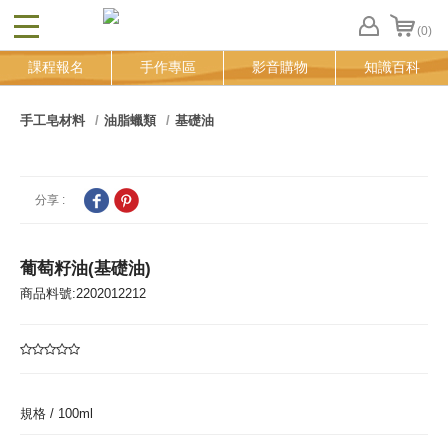
(0)
CLOSE
FB
課程報名
手作專區
影音購物
知識百科
登
入
追
手工皂材料
油脂蠟類
基礎油
蹤
清
單
分享 :
葡萄籽油(基礎油)
商品料號:2202012212
規格 /
100ml