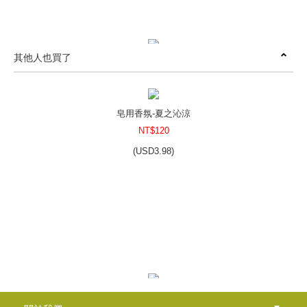
其他人也買了
耐溫造型蠟專用色粉-藍
NT$250
(
USD
8.3)
皂用香氛-夏之沁涼
NT$120
(
USD
3.98)
雙層木片燭芯(含底座)
NT$60
(
USD
1.99)
櫻花女孩