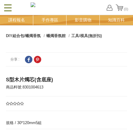
(0)
CLOSE
FB
課程報名
手作專區
影音購物
知識百科
登
入
追
DIY組合包/蠟燭香氛
蠟燭香氛館
工具/模具(無折扣)
蹤
清
單
分享 :
S型木片燭芯(含底座)
商品料號:8301004613
規格 /
30*120mm5組