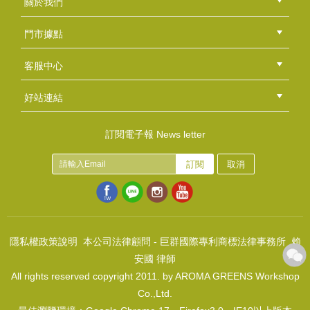
關於我們
NT$120
公司簡介
品牌故事
最新消息
隱私權聲明
版權聲明
(
USD
3.98)
門市據點
總部
北區
中區
南區
東區
海外
客服中心
會員等級
購物流程
訂單查詢
常見問題
海外訂購流程
連絡我們
下載專區
紅利點數
好站連結
綠界快速刷卡連結
香草工房手工皂粉絲團
LINE@好友招募中
香草皂友分享團
低溫果凍蠟
訂閱電子報 News letter
NT$160
訂閱
取消
(
USD
5.31)
聖托里尼
NT$140
(
USD
4.65)
隱私權政策說明
本公司法律顧問 - 巨群國際專利商標法律事務所 賴
安國 律師
All rights reserved copyright 2011. by AROMA GREENS Workshop
Co.,Ltd.