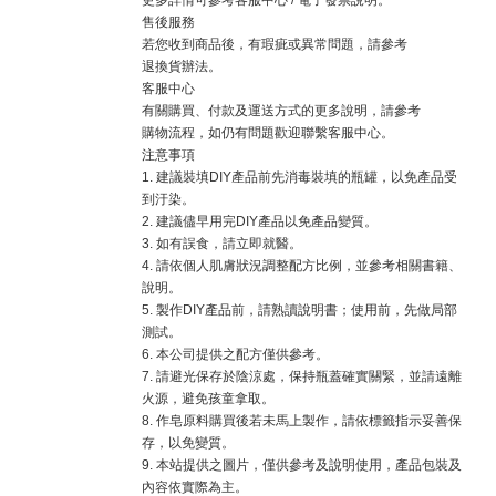
更多詳情可參考
客服中心
/
電子發票說明
。
售後服務
若您收到商品後，有瑕疵或異常問題，請參考
退換貨辦法
。
客服中心
有關購買、付款及運送方式的更多說明，請參考
購物流程
，如仍有問題歡迎聯繫客服中心。
注意事項
1. 建議裝填DIY產品前先消毒裝填的瓶罐，以免產品受
到汙染。
2. 建議儘早用完DIY產品以免產品變質。
3. 如有誤食，請立即就醫。
4. 請依個人肌膚狀況調整配方比例，並參考相關書籍、
說明。
5. 製作DIY產品前，請熟讀說明書；使用前，先做局部
測試。
6. 本公司提供之配方僅供參考。
7. 請避光保存於陰涼處，保持瓶蓋確實關緊，並請遠離
火源，避免孩童拿取。
8. 作皂原料購買後若未馬上製作，請依標籤指示妥善保
存，以免變質。
9. 本站提供之圖片，僅供參考及說明使用，產品包裝及
內容依實際為主。