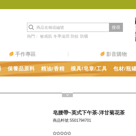
搜尋
熱門：
敏感肌
冬季滋潤
防蚊
防曬
手作專區
影音購物
料
保養品原料
精油/香精
模具/皂章/工具
包材/瓶
皂腰帶~英式下午茶-洋甘菊花茶
商品料號:5501794701