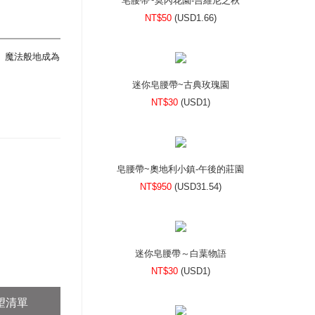
皂腰帶~莫內花園-吉維尼之秋
NT$50
(
USD
1.66)
 魔法般地成為
迷你皂腰帶~古典玫瑰園
NT$30
(
USD
1)
皂腰帶~奧地利小鎮-午後的莊園
NT$950
(
USD
31.54)
迷你皂腰帶～白葉物語
NT$30
(
USD
1)
望清單