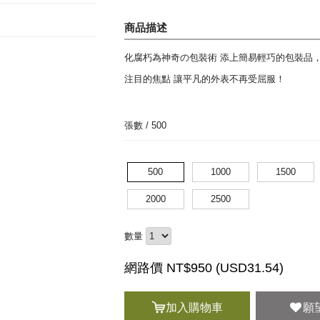
商品描述
化腐朽為神奇の包裝術 添上簡易輕巧的包裝品，
注目的焦點 讓平凡的外表不再受屈服！
張數 /
500
500
1000
1500
2000
2500
數量
網路價 NT$950 (
USD
31.54)
加入購物車
願