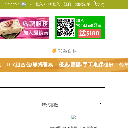
Ship to：
登入 /
FB登入
註冊
追蹤清單
(0)
香港
日本
中國
澳門
美國
新加坡
馬來西亞
台灣
知識百科
罐
DIY組合包/蠟燭香氛
優惠/團購/手工皂課程班
特
猜您喜歡