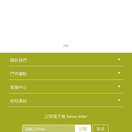
皂腰帶～四季系列-秋分
關於我們
NT$50
公司簡介
品牌故事
最新消息
隱私權聲明
版權聲明
(
USD
1.66)
門市據點
總部
北區
中區
南區
東區
海外
客服中心
會員等級
購物流程
訂單查詢
常見問題
海外訂購流程
連絡我們
下載專區
紅利點數
好站連結
綠界快速刷卡連結
香草工房手工皂粉絲團
LINE@好友招募中
香草皂友分享團
訂閱電子報 News letter
訂閱
取消