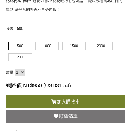
化腐朽為神奇の包裝術 添上簡易輕巧的包裝品， 魔法般地成為注目的
焦點 讓平凡的外表不再受屈服！
張數 /
500
500
1000
1500
2000
2500
數量
網路價 NT$950 (
USD
31.54)
加入購物車
願望清單