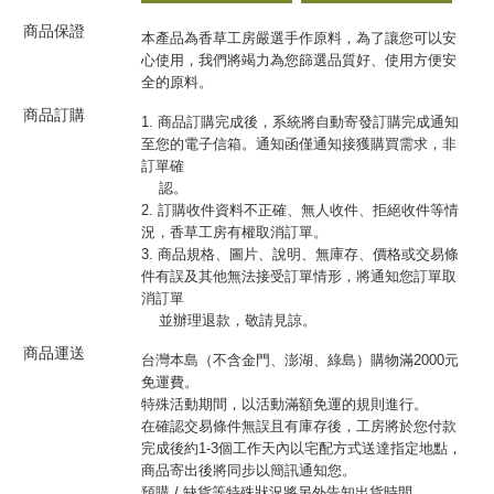
商品保證
本產品為香草工房嚴選手作原料，為了讓您可以安
心使用，我們將竭力為您篩選品質好、使用方便安
全的原料。
商品訂購
1. 商品訂購完成後，系統將自動寄發訂購完成通知
至您的電子信箱。通知函僅通知接獲購買需求，非
訂單確
認。
2. 訂購收件資料不正確、無人收件、拒絕收件等情
況，香草工房有權取消訂單。
3. 商品規格、圖片、說明、無庫存、價格或交易條
件有誤及其他無法接受訂單情形，將通知您訂單取
消訂單
並辦理退款，敬請見諒。
商品運送
台灣本島（不含金門、澎湖、綠島）購物滿2000元
免運費。
特殊活動期間，以活動滿額免運的規則進行。
在確認交易條件無誤且有庫存後，工房將於您付款
完成後約1-3個工作天內以宅配方式送達指定地點，
商品寄出後將同步以簡訊通知您。
預購 / 缺貨等特殊狀況將另外告知出貨時間。