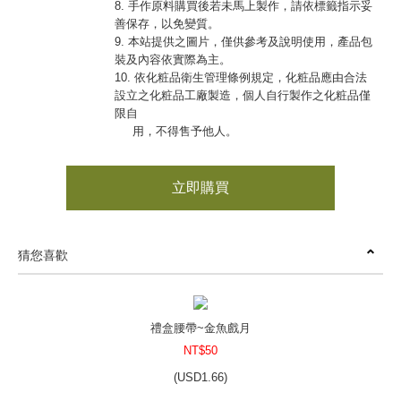
8. 手作原料購買後若未馬上製作，請依標籤指示妥
善保存，以免變質。
9. 本站提供之圖片，僅供參考及說明使用，產品包
裝及內容依實際為主。
10. 依化粧品衛生管理條例規定，化粧品應由合法
設立之化粧品工廠製造，個人自行製作之化粧品僅
限自
用，不得售予他人。
立即購買
猜您喜歡
禮盒腰帶~金魚戲月
NT$50
(
USD
1.66)