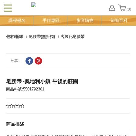
(0)
CLOSE
FB
課程報名
手作專區
影音購物
知識百科
登
入
追
包材/瓶罐
皂腰帶(無折扣)
客製化皂腰帶
蹤
清
單
分享 :
皂腰帶~奧地利小鎮-午後的莊園
商品料號:5501792301
商品描述