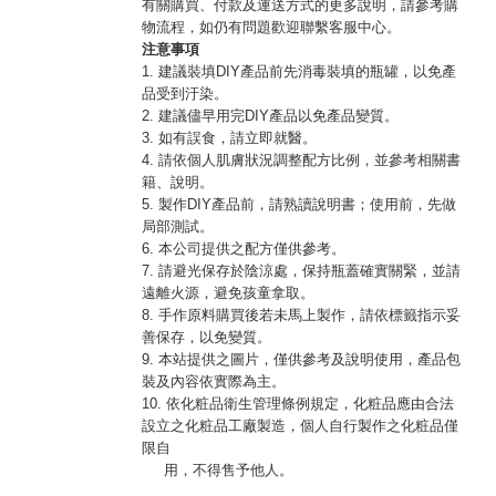
有關購買、付款及運送方式的更多說明，請參考購
物流程，如仍有問題歡迎聯繫客服中心。
注意事項
1. 建議裝填DIY產品前先消毒裝填的瓶罐，以免產
品受到汙染。
2. 建議儘早用完DIY產品以免產品變質。
3. 如有誤食，請立即就醫。
4. 請依個人肌膚狀況調整配方比例，並參考相關書
籍、說明。
5. 製作DIY產品前，請熟讀說明書；使用前，先做
局部測試。
6. 本公司提供之配方僅供參考。
7. 請避光保存於陰涼處，保持瓶蓋確實關緊，並請
遠離火源，避免孩童拿取。
8. 手作原料購買後若未馬上製作，請依標籤指示妥
善保存，以免變質。
9. 本站提供之圖片，僅供參考及說明使用，產品包
裝及內容依實際為主。
10. 依化粧品衛生管理條例規定，化粧品應由合法
設立之化粧品工廠製造，個人自行製作之化粧品僅
限自
用，不得售予他人。