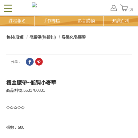
(0)
CLOSE
FB
課程報名
手作專區
影音購物
知識百科
登
入
追
包材/瓶罐
皂腰帶(無折扣)
客製化皂腰帶
蹤
清
單
分享 :
禮盒腰帶~低調小奢華
商品料號:5501780801
張數 /
500