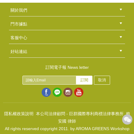
皂腰帶~夢的故事書-孵夢的午後
關於我們
NT$950
公司簡介
品牌故事
最新消息
隱私權聲明
版權聲明
(
USD
31.54)
門市據點
總部
北區
中區
南區
東區
海外
客服中心
會員等級
購物流程
訂單查詢
常見問題
海外訂購流程
連絡我們
下載專區
紅利點數
好站連結
綠界快速刷卡連結
香草工房手工皂粉絲團
LINE@好友招募中
香草皂友分享團
訂閱電子報 News letter
訂閱
取消
皂腰帶~鵝毛筆之戀-天鵝湖畔的春天
NT$50
(
USD
1.66)
隱私權政策說明
本公司法律顧問 - 巨群國際專利商標法律事務所 賴
安國 律師
All rights reserved copyright 2011. by AROMA GREENS Workshop