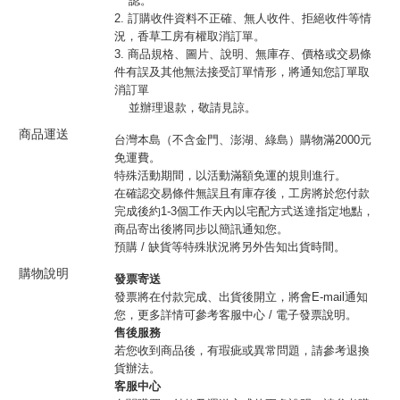
認。
2. 訂購收件資料不正確、無人收件、拒絕收件等情
況，香草工房有權取消訂單。
3. 商品規格、圖片、說明、無庫存、價格或交易條
件有誤及其他無法接受訂單情形，將通知您訂單取
消訂單
並辦理退款，敬請見諒。
商品運送
台灣本島（不含金門、澎湖、綠島）購物滿2000元
免運費。
特殊活動期間，以活動滿額免運的規則進行。
在確認交易條件無誤且有庫存後，工房將於您付款
完成後約1-3個工作天內以宅配方式送達指定地點，
商品寄出後將同步以簡訊通知您。
預購 / 缺貨等特殊狀況將另外告知出貨時間。
購物說明
發票寄送
發票將在付款完成、出貨後開立，將會E-mail通知
您，更多詳情可參考客服中心 / 電子發票說明。
售後服務
若您收到商品後，有瑕疵或異常問題，請參考退換
貨辦法。
客服中心