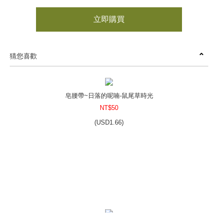
立即購買
猜您喜歡
皂腰帶~日落的呢喃-鼠尾草時光
NT$50
(
USD
1.66)